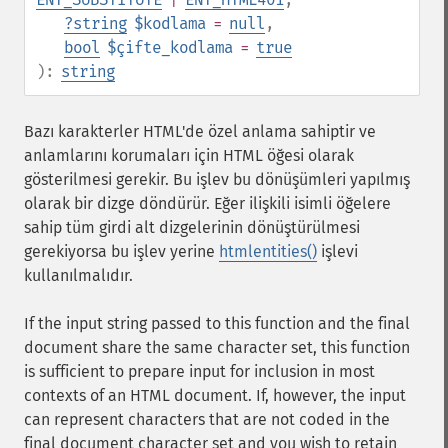
?
string
$kodlama
=
null
,
bool
$çifte_kodlama
=
true
):
string
Bazı karakterler HTML'de özel anlama sahiptir ve
anlamlarını korumaları için HTML öğesi olarak
gösterilmesi gerekir. Bu işlev bu dönüşümleri yapılmış
olarak bir dizge döndürür. Eğer ilişkili isimli öğelere
sahip tüm girdi alt dizgelerinin dönüştürülmesi
gerekiyorsa bu işlev yerine
htmlentities()
işlevi
kullanılmalıdır.
If the input string passed to this function and the final
document share the same character set, this function
is sufficient to prepare input for inclusion in most
contexts of an HTML document. If, however, the input
can represent characters that are not coded in the
final document character set and you wish to retain