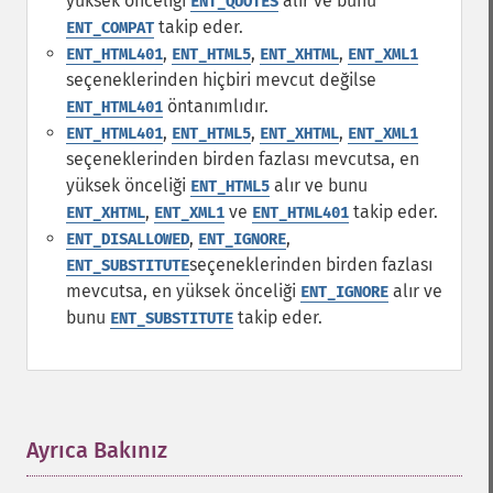
yüksek önceliği
alır ve bunu
ENT_QUOTES
takip eder.
ENT_COMPAT
,
,
,
ENT_HTML401
ENT_HTML5
ENT_XHTML
ENT_XML1
seçeneklerinden hiçbiri mevcut değilse
öntanımlıdır.
ENT_HTML401
,
,
,
ENT_HTML401
ENT_HTML5
ENT_XHTML
ENT_XML1
seçeneklerinden birden fazlası mevcutsa, en
yüksek önceliği
alır ve bunu
ENT_HTML5
,
ve
takip eder.
ENT_XHTML
ENT_XML1
ENT_HTML401
,
,
ENT_DISALLOWED
ENT_IGNORE
seçeneklerinden birden fazlası
ENT_SUBSTITUTE
mevcutsa, en yüksek önceliği
alır ve
ENT_IGNORE
bunu
takip eder.
ENT_SUBSTITUTE
Ayrıca Bakınız
¶