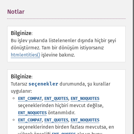
Notlar
¶
Bilginize
:
Bu işlev yukarıda listelenenler dışında hiçbir şeyi
dönüştürmez. Tam bir dönüşüm istiyorsanız
htmlentities()
işlevine bakınız.
Bilginize
:
Tutarsız
seçenekler
durumunda, şu kurallar
uygulanır:
,
,
ENT_COMPAT
ENT_QUOTES
ENT_NOQUOTES
seçeneklerinden hiçbiri mevcut değilse,
öntanımlıdır.
ENT_NOQUOTES
,
,
ENT_COMPAT
ENT_QUOTES
ENT_NOQUOTES
seçeneklerinden birden fazlası mevcutsa, en