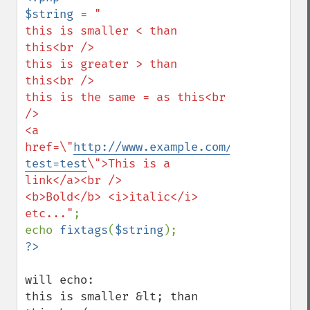
$string 
= 
"

this is smaller < than 
this<br /> 

this is greater > than 
this<br />

this is the same = as this<br 
/>

<a 
href=\"
http://www.example.com/example.php
test=test
\">This is a 
link</a><br />

<b>Bold</b> <i>italic</i> 
etc..."
;

echo 
fixtags
(
$string
will echo:

this is smaller &lt; than 