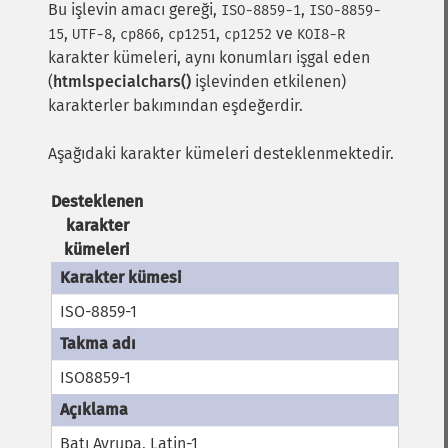
Bu işlevin amacı gereği,
,
ISO-8859-1
ISO-8859-
,
,
,
,
ve
15
UTF-8
cp866
cp1251
cp1252
KOI8-R
karakter kümeleri, aynı konumları işgal eden
(
htmlspecialchars()
işlevinden etkilenen)
karakterler bakımından eşdeğerdir.
Aşağıdaki karakter kümeleri desteklenmektedir.
Desteklenen
karakter
kümeleri
ISO-8859-1
ISO8859-1
Batı Avrupa, Latin-1