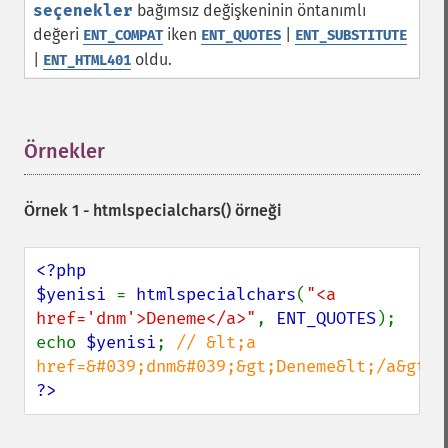
seçenekler
bağımsız değişkeninin öntanımlı
değeri
iken
|
ENT_COMPAT
ENT_QUOTES
ENT_SUBSTITUTE
|
oldu.
ENT_HTML401
Örnekler
¶
Örnek 1 -
htmlspecialchars()
örneği
<?php

$yenisi 
= 
htmlspecialchars
(
"<a 
href='dnm'>Deneme</a>"
, 
ENT_QUOTES
);

echo 
$yenisi
; 
// &lt;a 
?>