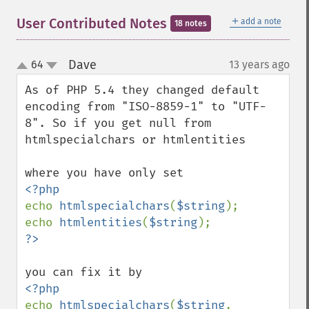
＋
User Contributed Notes
add a note
18 notes
Dave
64
13 years ago
¶
up
down
As of PHP 5.4 they changed default 
encoding from "ISO-8859-1" to "UTF-
8". So if you get null from 
htmlspecialchars or htmlentities

echo 
htmlspecialchars
(
$string
);

echo 
htmlentities
(
$string
echo 
htmlspecialchars
(
$string
, 