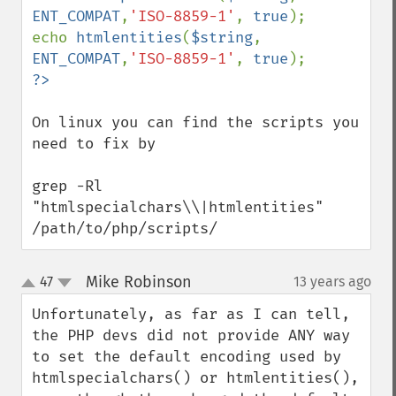
ENT_COMPAT
,
'ISO-8859-1'
, 
true
);

echo 
htmlentities
(
$string
, 
ENT_COMPAT
,
'ISO-8859-1'
, 
true
?>
On linux you can find the scripts you 
need to fix by

grep -Rl 
"htmlspecialchars\\|htmlentities" 
/path/to/php/scripts/
Mike Robinson
47
13 years ago
¶
up
down
Unfortunately, as far as I can tell, 
the PHP devs did not provide ANY way 
to set the default encoding used by 
htmlspecialchars() or htmlentities(), 