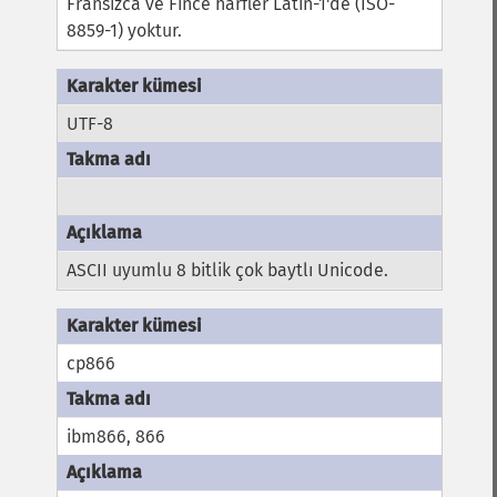
Fransızca ve Fince harfler Latin-1'de (ISO-
8859-1) yoktur.
UTF-8
ASCII uyumlu 8 bitlik çok baytlı Unicode.
cp866
ibm866, 866