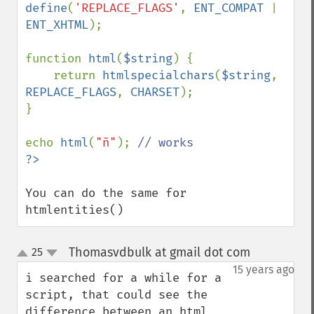
define
(
'REPLACE_FLAGS'
, 
ENT_COMPAT 
| 
ENT_XHTML
);

function 
html
(
$string
) {

    return 
htmlspecialchars
(
$string
, 
REPLACE_FLAGS
, 
CHARSET
);

}

echo 
html
(
"ñ"
); 
You can do the same for 
htmlentities()
Thomasvdbulk at gmail dot com
25
¶
up
down
15 years ago
i searched for a while for a 
script, that could see the 
difference between an html 