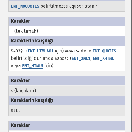
belirtilmezse
atanır
ENT_NOQUOTES
&quot;
(tek tırnak)
'
(
için) veya sadece
&#039;
ENT_HTML401
ENT_QUOTES
belirtildiği durumda
(
,
&apos;
ENT_XML1
ENT_XHTML
veya
için)
ENT_HTML5
(küçüktür)
<
&lt;