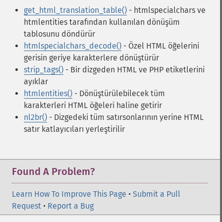
get_html_translation_table()
- htmlspecialchars ve
htmlentities tarafından kullanılan dönüşüm
tablosunu döndürür
htmlspecialchars_decode()
- Özel HTML öğelerini
gerisin geriye karakterlere dönüştürür
strip_tags()
- Bir dizgeden HTML ve PHP etiketlerini
ayıklar
htmlentities()
- Dönüştürülebilecek tüm
karakterleri HTML öğeleri haline getirir
nl2br()
- Dizgedeki tüm satırsonlarının yerine HTML
satır katlayıcıları yerleştirilir
Found A Problem?
Learn How To Improve This Page
•
Submit a Pull
Request
•
Report a Bug