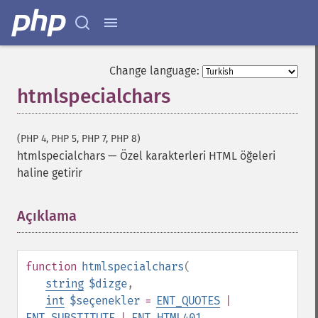
Change language:
htmlspecialchars
(PHP 4, PHP 5, PHP 7, PHP 8)
htmlspecialchars
—
Özel karakterleri HTML öğeleri
haline getirir
Açıklama
¶
function
htmlspecialchars
(
string
$dizge
,
int
$seçenekler
=
ENT_QUOTES
|
ENT_SUBSTITUTE
|
ENT_HTML401
,