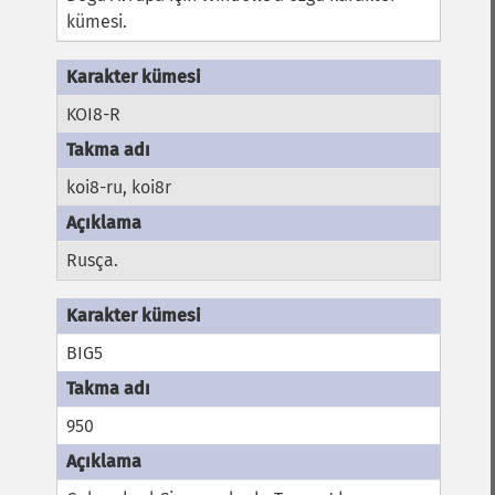
kümesi.
KOI8-R
koi8-ru, koi8r
Rusça.
BIG5
950