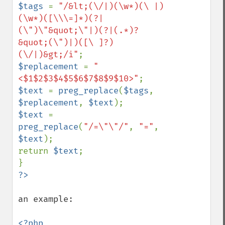
$tags 
= 
"/&lt;(\/|)(\w*)(\ |)
(\w*)([\\\=]*)(?|
(\")\"&quot;\"|)(?|(.*)?
&quot;(\")|)([\ ]?)
(\/|)&gt;/i"
$replacement 
= 
"
<$1$2$3$4$5$6$7$8$9$10>"
$text 
= 
preg_replace
(
$tags
, 
$replacement
, 
$text
$text 
= 
preg_replace
(
"/=\"\"/"
, 
"="
, 
$text
);

return 
$text
;

an example:

<?php
