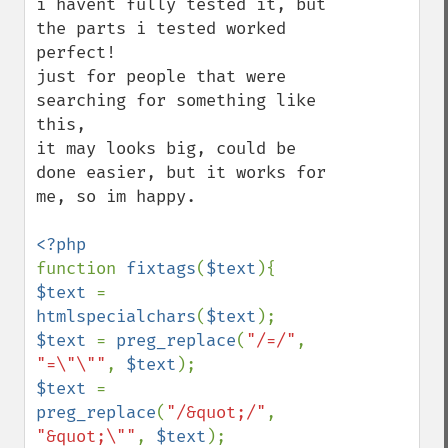
i havent fully tested it, but 
the parts i tested worked 
perfect!

just for people that were 
searching for something like 
this,

it may looks big, could be 
done easier, but it works for 
me, so im happy.

function 
fixtags
(
$text
$text 
= 
htmlspecialchars
(
$text
$text 
= 
preg_replace
(
"/=/"
, 
"=\"\""
, 
$text
$text 
= 
preg_replace
(
"/&quot;/"
, 
"&quot;\""
, 
$text