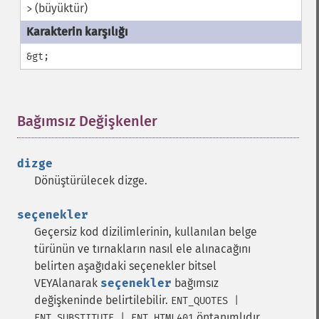
(büyüktür)
>
&gt;
Bağımsız Değişkenler
¶
dizge
Dönüştürülecek dizge.
seçenekler
Geçersiz kod dizilimlerinin, kullanılan belge
türünün ve tırnakların nasıl ele alınacağını
belirten aşağıdaki seçenekler bitsel
VEYAlanarak
seçenekler
bağımsız
değişkeninde belirtilebilir.
ENT_QUOTES |
öntanımlıdır.
ENT_SUBSTITUTE | ENT_HTML401