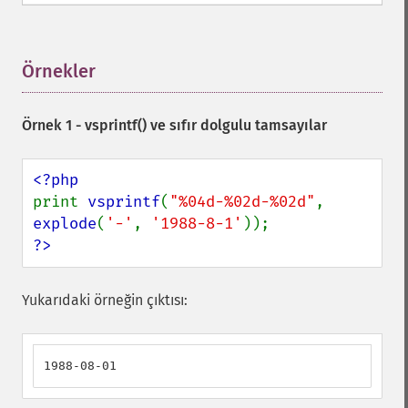
Örnekler
¶
Örnek 1 -
vsprintf()
ve sıfır dolgulu tamsayılar
print 
vsprintf
(
"%04d-%02d-%02d"
, 
explode
(
'-'
, 
'1988-8-1'
?>
Yukarıdaki örneğin çıktısı:
1988-08-01