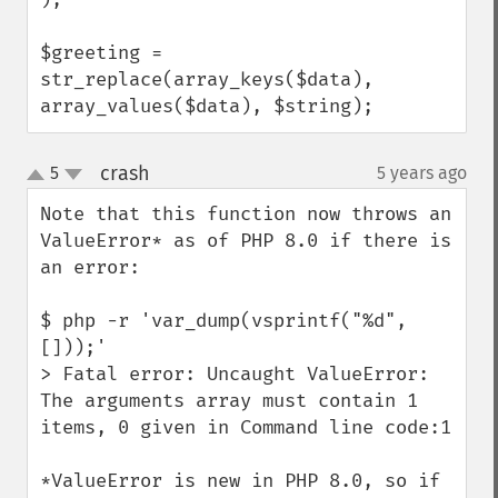
$greeting = 
str_replace(array_keys($data), 
array_values($data), $string);
crash
5
5 years ago
¶
up
down
Note that this function now throws an 
ValueError* as of PHP 8.0 if there is 
an error:

$ php -r 'var_dump(vsprintf("%d", 
[]));'

> Fatal error: Uncaught ValueError: 
The arguments array must contain 1 
items, 0 given in Command line code:1

*ValueError is new in PHP 8.0, so if 