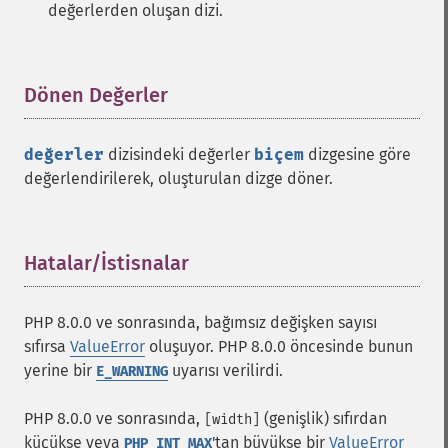
değerlerden oluşan dizi.
Dönen Değerler
¶
değerler
dizisindeki değerler
biçem
dizgesine göre
değerlendirilerek, oluşturulan dizge döner.
Hatalar/İstisnalar
¶
PHP 8.0.0 ve sonrasında, bağımsız değişken sayısı
sıfırsa
ValueError
oluşuyor. PHP 8.0.0 öncesinde bunun
yerine bir
uyarısı verilirdi.
E_WARNING
PHP 8.0.0 ve sonrasında,
(genişlik) sıfırdan
[width]
küçükse veya
'tan büyükse bir
ValueError
PHP_INT_MAX