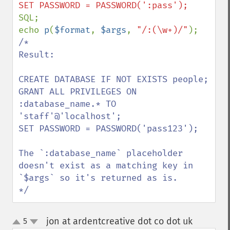
SQL;

echo 
p
(
$format
, 
$args
, 
"/:(\w+)/"
/*

Result:

CREATE DATABASE IF NOT EXISTS people;

GRANT ALL PRIVILEGES ON 
:database_name.* TO 
'staff'@'localhost';

SET PASSWORD = PASSWORD('pass123');

The `:database_name` placeholder 
doesn't exist as a matching key in 
`$args` so it's returned as is.

*/
jon at ardentcreative dot co dot uk
5
¶
up