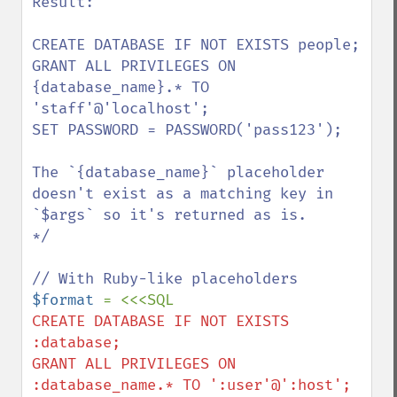
Result:

CREATE DATABASE IF NOT EXISTS people;

GRANT ALL PRIVILEGES ON 
{database_name}.* TO 
'staff'@'localhost';

SET PASSWORD = PASSWORD('pass123');

The `{database_name}` placeholder 
doesn't exist as a matching key in 
`$args` so it's returned as is.

*/

$format 
CREATE DATABASE IF NOT EXISTS 
:database;

GRANT ALL PRIVILEGES ON 
:database_name.* TO ':user'@':host';
