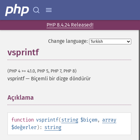
PHP 8.4.24 Released!
Change language:
vsprintf
(PHP 4 >= 4.1.0, PHP 5, PHP 7, PHP 8)
vsprintf
—
Biçemli bir dizge döndürür
Açıklama
¶
function
vsprintf
(
string
$biçem
,
array
$değerler
):
string