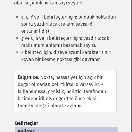
olan seçimlik bir tamsayı veya
:
*
,
,
ve
belirteçleri için: ondalık noktadan
e
E
f
F
sonra yazdırılacak rakam sayısı (6
öntanımlıdır)
ve
,
ve
belirteçleri için: yazdırılacak
g
G
h
H
maksimum anlamlı basamak sayısı.
belirteci için: dizeye azami karakter sınırı
s
koyan bir kesme noktası gibi davranır.
Bilginize
:
Nokta, hassasiyet için açık bir
değer olmadan belirtilirse, 0 varsayılır.
*
kullanılmışsa, genişlik, belirtici tarafından
biçimlendirilmiş değerden önce ek bir
tamsayı değeri olarak sağlanır.
Belirteçler