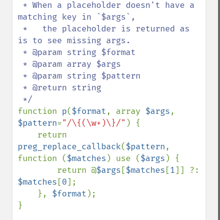
 * When a placeholder doesn't have a 
matching key in `$args`,

 *   the placeholder is returned as 
is to see missing args.

 * @param string $format

 * @param array $args

 * @param string $pattern

 * @return string

function 
p
(
$format
, array 
$args
, 
$pattern
=
"/\{(\w+)\}/"
) {

    return 
preg_replace_callback
(
$pattern
, 
function (
$matches
) use (
$args
) {

        return @
$args
[
$matches
[
1
]] ?: 
$matches
[
0
];

    }, 
$format
);

}
