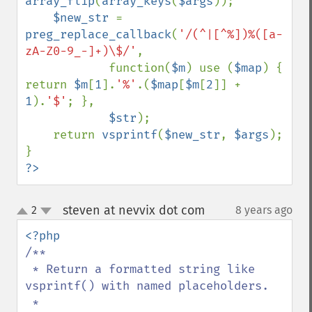
array_flip
(
array_keys
(
$args
));

$new_str 
= 
preg_replace_callback
(
'/(^|[^%])%([a-
zA-Z0-9_-]+)\$/'
,

            function(
$m
) use (
$map
) { 
return 
$m
[
1
].
'%'
.(
$map
[
$m
[
2
]] + 
1
).
'$'
; },

$str
);

    return 
vsprintf
(
$new_str
, 
$args
);

?>
steven at nevvix dot com
2
8 years ago
¶
up
down
/**

 * Return a formatted string like 
vsprintf() with named placeholders.

 *
