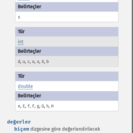
s
int
,
,
,
,
,
,
d
u
c
o
x
X
b
double
,
,
,
,
,
,
,
e
E
f
F
g
G
h
H
değerler
biçem
dizgesine göre değerlendirilecek