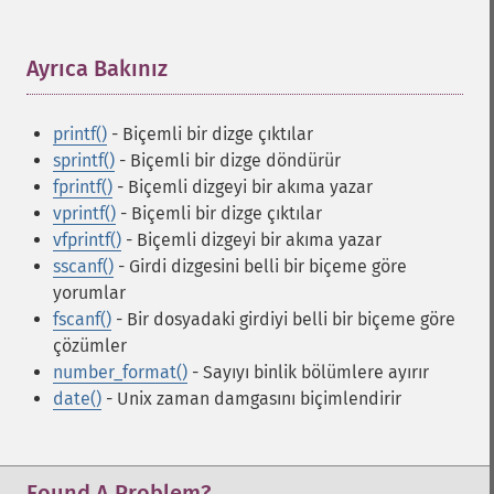
Ayrıca Bakınız
¶
printf()
- Biçemli bir dizge çıktılar
sprintf()
- Biçemli bir dizge döndürür
fprintf()
- Biçemli dizgeyi bir akıma yazar
vprintf()
- Biçemli bir dizge çıktılar
vfprintf()
- Biçemli dizgeyi bir akıma yazar
sscanf()
- Girdi dizgesini belli bir biçeme göre
yorumlar
fscanf()
- Bir dosyadaki girdiyi belli bir biçeme göre
çözümler
number_format()
- Sayıyı binlik bölümlere ayırır
date()
- Unix zaman damgasını biçimlendirir
Found A Problem?