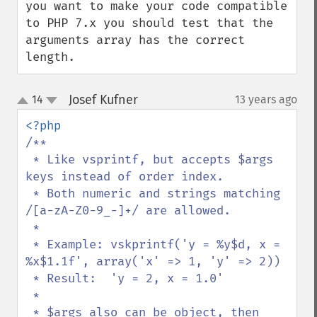
you want to make your code compatible 
to PHP 7.x you should test that the 
arguments array has the correct 
length.
Josef Kufner
14
13 years ago
¶
up
down
/**

 * Like vsprintf, but accepts $args 
keys instead of order index.

 * Both numeric and strings matching 
/[a-zA-Z0-9_-]+/ are allowed.

 *

 * Example: vskprintf('y = %y$d, x = 
%x$1.1f', array('x' => 1, 'y' => 2))

 * Result:  'y = 2, x = 1.0'

 *

 * $args also can be object, then 