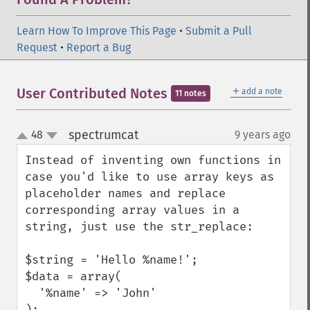
Learn How To Improve This Page
•
Submit a Pull
Request
•
Report a Bug
＋
User Contributed Notes
add a note
11 notes
spectrumcat
48
9 years ago
¶
up
down
Instead of inventing own functions in 
case you'd like to use array keys as 
placeholder names and replace 
corresponding array values in a 
string, just use the str_replace:

$string = 'Hello %name!';

$data = array(

  '%name' => 'John'

);
