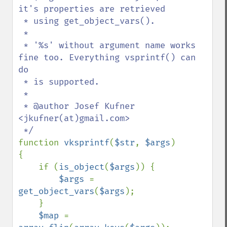
it's properties are retrieved

 * using get_object_vars().

 *

 * '%s' without argument name works 
fine too. Everything vsprintf() can 
do

 * is supported.

 *

 * @author Josef Kufner 
<jkufner(at)gmail.com>

function 
vksprintf
(
$str
, 
$args
)

{

    if (
is_object
(
$args
)) {

$args 
= 
get_object_vars
(
$args
);

    }

$map 
= 