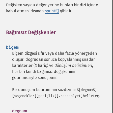
Değişken sayıda değer yerine bunları bir dizi içinde
kabul etmesi dışında
sprintf()
gibidir.
Bağımsız Değişkenler
¶
biçem
Biçem dizgesi sıfır veya daha fazla yönergeden
oluşur: doğrudan sonuca kopyalanmış sıradan
karakterler (
hariç) ve
dönüşüm belirtimleri
,
%
her biri kendi bağımsız değişkeninin
getirilmesiyle sonuçlanır.
Bir dönüşüm belirtiminin sözdizimi:
%[degnum$]
.
[seçenekler][genişlik][.hassasiyet]belirteç
degnum