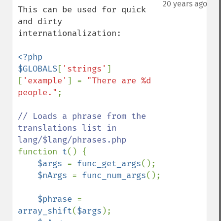
down
20 years ago
This can be used for quick 
and dirty 
internationalization:

<?php

$GLOBALS
[
'strings'
]
[
'example'
] = 
"There are %d 
people."
;

// Loads a phrase from the 
translations list in 
function 
t
() {

$args 
= 
func_get_args
();

$nArgs 
= 
func_num_args
();

$phrase 
= 
array_shift
(
$args
);
