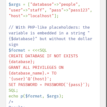
$args 
= [
"database"
=>
"people"
, 
"user"
=>
"staff"
, 
"pass"
=>
"pass123"
, 
"host"
=>
"localhost"
];

// With PHP-like placeholders: the 
variable is embedded in a string "
{$database}" but without the dollar 
$format 
CREATE DATABASE IF NOT EXISTS 
{database};

GRANT ALL PRIVILEGES ON 
{database_name}.* TO 
'{user}'@'{host}';

SQL;

echo 
p
(
$format
, 
$args
/*
