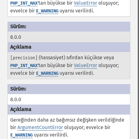
'tan büyükse bir
ValueError
oluşuyor;
PHP_INT_MAX
evvelce bir
uyarısı verilirdi.
E_WARNING
8.0.0
(hassasiyet) sıfırdan küçükse veya
[precision]
'tan büyükse bir
ValueError
oluşuyor;
PHP_INT_MAX
evvelce bir
uyarısı verilirdi.
E_WARNING
8.0.0
Gereğinden daha az bağımsız değişken verildiğinde
bir
ArgumentCountError
oluşuyor; evvelce bir
uyarısı verilirdi.
E_WARNING