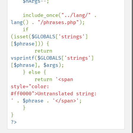
$nArgs
--;

    include_once(
"../lang/" 
. 
lang
() . 
"/phrases.php"
);

    if 
(isset(
$GLOBALS
[
'strings'
]
[
$phrase
])) {

        return 
vsprintf
(
$GLOBALS
[
'strings'
]
[
$phrase
], 
$args
);

    } else {

        return 
'<span 
style="color: 
#ff0000">Untranslated string: 
' 
. 
$phrase 
. 
'</span>'
;

    }

?>