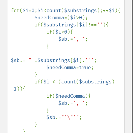
for(
$i
=
0
;
$i
<
count
(
$substrings
);++
$i
){

$needComma
=(
$i
>
0
);

        if(
$substrings
[
$i
]!==
''
){

            if(
$i
>
0
){

$sb
.=
', '
;

            }

$sb
.=
'"'
.
$substrings
[
$i
].
'"'
;

$needComma
=
true
;

        }

        if(
$i 
< (
count
(
$substrings
) 
-
1
)){

            if(
$needComma
){

$sb
.=
', '
;

            }

$sb
.=
"'\"'"
;

        }

    }
