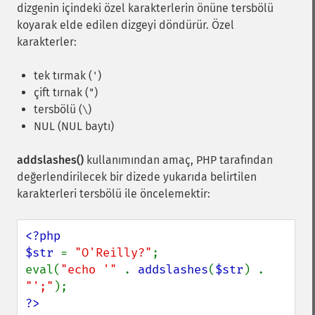
dizgenin içindeki özel karakterlerin önüne tersbölü
koyarak elde edilen dizgeyi döndürür. Özel
karakterler:
tek tırmak (
)
'
çift tırnak (
)
"
tersbölü (
)
\
NUL (NUL baytı)
addslashes()
kullanımından amaç, PHP tarafından
değerlendirilecek bir dizede yukarıda belirtilen
karakterleri tersbölü ile öncelemektir:
<?php

$str 
= 
"O'Reilly?"
;

eval(
"echo '" 
. 
addslashes
(
$str
) . 
"';"
?>