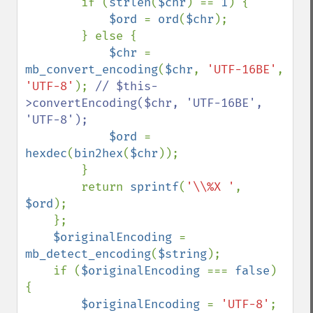
        if (
strlen
(
$chr
) == 
1
) {

$ord 
= 
ord
(
$chr
);

        } else {

$chr 
= 
mb_convert_encoding
(
$chr
, 
'UTF-16BE'
, 
'UTF-8'
); 
// $this-
>convertEncoding($chr, 'UTF-16BE', 
'UTF-8');

$ord 
= 
hexdec
(
bin2hex
(
$chr
));

        }

        return 
sprintf
(
'\\%X '
, 
$ord
);

    };

$originalEncoding 
= 
mb_detect_encoding
(
$string
);

    if (
$originalEncoding 
=== 
false
) 
{

$originalEncoding 
= 
'UTF-8'
;
