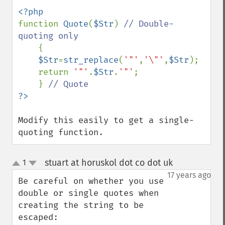
function 
Quote
(
$Str
) 
// Double-
quoting only

{

$Str
=
str_replace
(
'"'
,
'\"'
,
$Str
);

    return 
'"'
.
$Str
.
'"'
;

    } 
Modify this easily to get a single-
quoting function.
stuart at horuskol dot co dot uk
1
¶
up
down
17 years ago
Be careful on whether you use 
double or single quotes when 
creating the string to be 
escaped:
