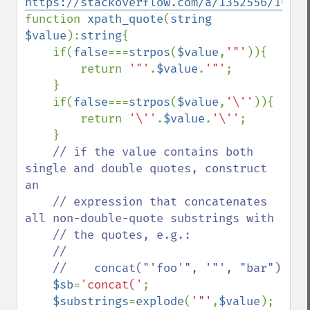
https://stackoverflow.com/a/1352556/10670
function 
xpath_quote
(
string 
$value
):
string
{

    if(
false
===
strpos
(
$value
,
'"'
)){

        return 
'"'
.
$value
.
'"'
;

    }

    if(
false
===
strpos
(
$value
,
'\''
)){

        return 
'\''
.
$value
.
'\''
;

    }

// if the value contains both 
single and double quotes, construct 
an

    // expression that concatenates 
all non-double-quote substrings with

    // the quotes, e.g.:

    //

    //    concat("'foo'", '"', "bar")

$sb
=
'concat('
;

$substrings
=
explode
(
'"'
,
$value
);
