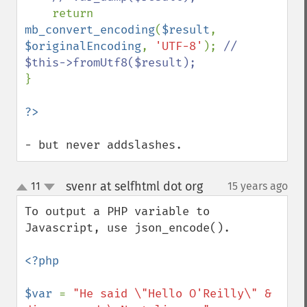
return 
mb_convert_encoding
(
$result
, 
$originalEncoding
, 
'UTF-8'
); 
// 
}

- but never addslashes.
svenr at selfhtml dot org
11
15 years ago
¶
up
down
To output a PHP variable to 
Javascript, use json_encode().

<?php

$var 
= 
"He said \"Hello O'Reilly\" & 