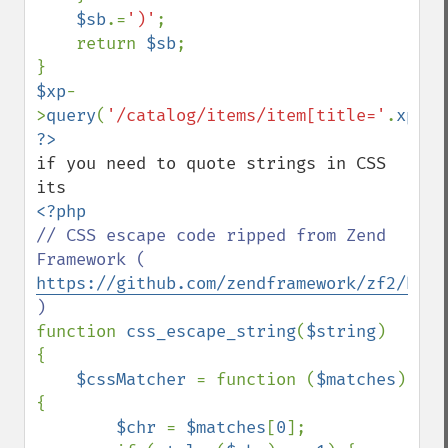
$sb
.=
')'
;

    return 
$sb
;

$xp
-
>
query
(
'/catalog/items/item[title='
.
xpath
if you need to quote strings in CSS 
// CSS escape code ripped from Zend 
Framework ( 
https://github.com/zendframework/zf2/blob
function 
css_escape_string
(
$string
)

{

$cssMatcher 
= function (
$matches
) 
{

$chr 
= 
$matches
[
0
];
