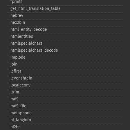
fprintf
get_​html_​translation_​table
hebrev
hex2bin
html_​entity_​decode
htmlentities
htmlspecialchars
htmlspecialchars_​decode
implode
join
lcfirst
levenshtein
localeconv
ltrim
md5
md5_​file
metaphone
nl_​langinfo
nl2br