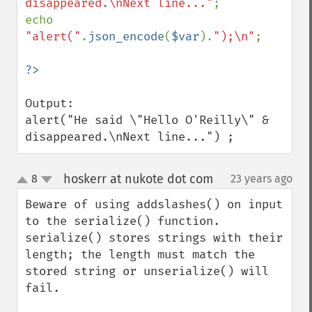
disappeared.\nNext line..."
;

echo 
"alert("
.
json_encode
(
$var
).
");\n"
;

Output:

alert("He said \"Hello O'Reilly\" & 
disappeared.\nNext line...") ;
hoskerr at nukote dot com
8
23 years ago
¶
up
down
Beware of using addslashes() on input 
to the serialize() function.   
serialize() stores strings with their 
length; the length must match the 
stored string or unserialize() will 
fail.  
