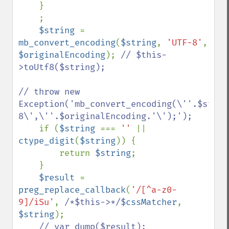
    }

    ;

$string 
= 
mb_convert_encoding
(
$string
, 
'UTF-8'
, 
$originalEncoding
); 
// $this-
>toUtf8($string);

// throw new 
Exception('mb_convert_encoding(\''.$strin
8\',\''.$originalEncoding.'\');');

if (
$string 
=== 
'' 
|| 
ctype_digit
(
$string
)) {

        return 
$string
;

    }

$result 
= 
preg_replace_callback
(
'/[^a-z0-
9]/iSu'
, 
/*$this->*/
$cssMatcher
, 
$string
);

// var_dump($result);
