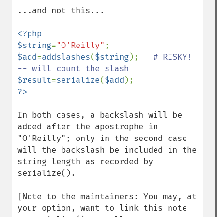
...and not this...

<?php

$string
=
"O'Reilly"
$add
=
addslashes
(
$string
);   
# RISKY!  
$result
=
serialize
(
$add
In both cases, a backslash will be 
added after the apostrophe in 
"O'Reilly"; only in the second case 
will the backslash be included in the 
string length as recorded by 
serialize().

[Note to the maintainers: You may, at 
your option, want to link this note 