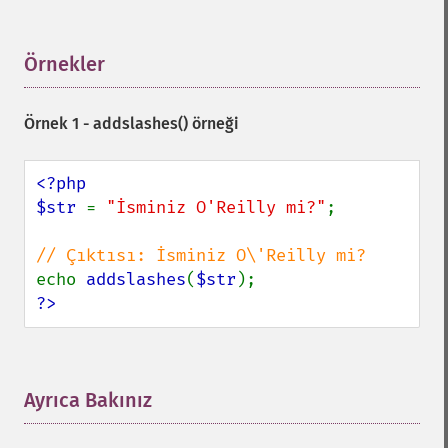
Örnekler
¶
Örnek 1 -
addslashes()
örneği
<?php

$str 
= 
"İsminiz O'Reilly mi?"
;

echo 
addslashes
(
$str
?>
Ayrıca Bakınız
¶