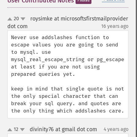
User Contributed Notes
7 notes
roysimke at microsoftsfirstmailprovider
20
up
down
dot com
16 years ago
¶
Never use addslashes function to 
escape values you are going to send 
to mysql. use 
mysql_real_escape_string or pg_escape 
at least if you are not using 
prepared queries yet.

keep in mind that single quote is not 
the only special character that can 
break your sql query. and quotes are 
the only thing which addslashes care.
divinity76 at gmail dot com
12
4 years ago
¶
up
down