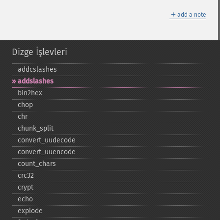
＋
add a note
Dizge İşlevleri
addcslashes
addslashes
bin2hex
chop
chr
chunk_​split
convert_​uudecode
convert_​uuencode
count_​chars
crc32
crypt
echo
explode