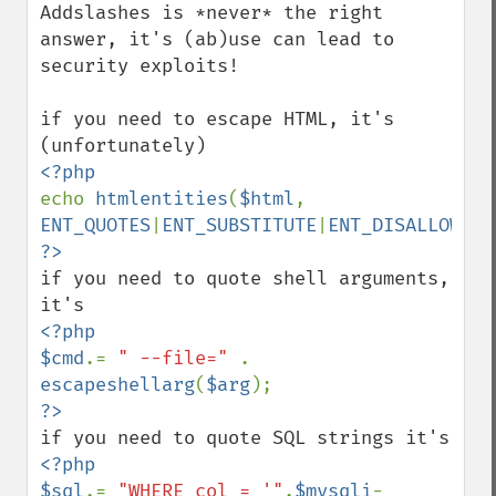
Addslashes is *never* the right 
answer, it's (ab)use can lead to 
security exploits!

if you need to escape HTML, it's 
echo 
htmlentities
(
$html
, 
ENT_QUOTES
|
ENT_SUBSTITUTE
|
ENT_DISALLOWED
if you need to quote shell arguments, 
<?php

$cmd
.= 
" --file=" 
. 
escapeshellarg
(
$arg
<?php

$sql
.= 
"WHERE col = '"
.
$mysqli
-