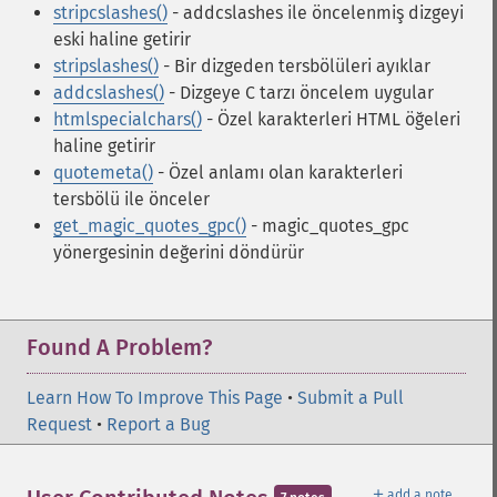
stripcslashes()
- addcslashes ile öncelenmiş dizgeyi
eski haline getirir
stripslashes()
- Bir dizgeden tersbölüleri ayıklar
addcslashes()
- Dizgeye C tarzı öncelem uygular
htmlspecialchars()
- Özel karakterleri HTML öğeleri
haline getirir
quotemeta()
- Özel anlamı olan karakterleri
tersbölü ile önceler
get_magic_quotes_gpc()
- magic_quotes_gpc
yönergesinin değerini döndürür
Found A Problem?
Learn How To Improve This Page
•
Submit a Pull
Request
•
Report a Bug
＋
add a note