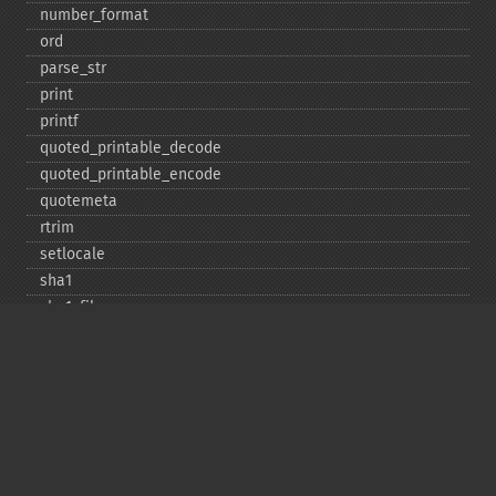
number_​format
ord
parse_​str
print
printf
quoted_​printable_​decode
quoted_​printable_​encode
quotemeta
rtrim
setlocale
sha1
sha1_​file
similar_​text
soundex
sprintf
sscanf
str_​contains
str_​decrement
str_​ends_​with