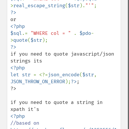
>
real_escape_string
(
$str
).
"'"
<?php

$sql
.= 
"WHERE col = " 
. 
$pdo
-
>
quote
(
$str
if you need to quote javascript/json 
<?php

let str 
= <?=
json_encode
(
$str
, 
JSON_THROW_ON_ERROR
);
?>
;

?>

if you need to quote a string in 
//based on 