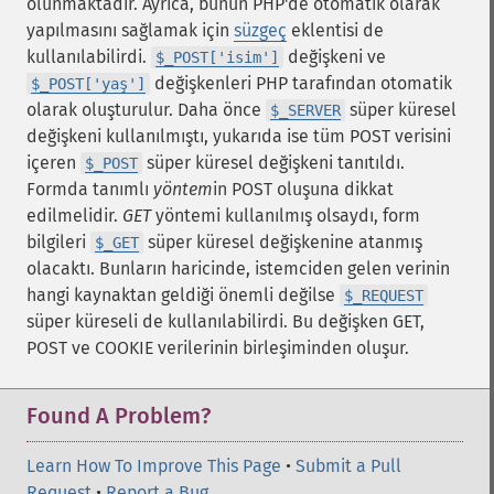
olunmaktadır. Ayrıca, bunun PHP'de otomatik olarak
yapılmasını sağlamak için
süzgeç
eklentisi de
kullanılabilirdi.
değişkeni ve
$_POST['isim']
değişkenleri PHP tarafından otomatik
$_POST['yaş']
olarak oluşturulur. Daha önce
süper küresel
$_SERVER
değişkeni kullanılmıştı, yukarıda ise tüm POST verisini
içeren
süper küresel değişkeni tanıtıldı.
$_POST
Formda tanımlı
yöntem
in POST oluşuna dikkat
edilmelidir.
GET
yöntemi kullanılmış olsaydı, form
bilgileri
süper küresel değişkenine atanmış
$_GET
olacaktı. Bunların haricinde, istemciden gelen verinin
hangi kaynaktan geldiği önemli değilse
$_REQUEST
süper küreseli de kullanılabilirdi. Bu değişken GET,
POST ve COOKIE verilerinin birleşiminden oluşur.
Found A Problem?
Learn How To Improve This Page
•
Submit a Pull
Request
•
Report a Bug