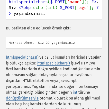
htmlspecialchars
(
$_POST
[
'name'
]); 
?>
.

Siz 
<?php 
echo (int) 
$_POST
[
'age'
]; 
?
>
 yaşındasınız.
Bu betikten elde edilecek örnek çıktı:
htmlspecialchars()
ve
kısımları haricinde yapılan
(int)
iş oldukça açıktır.
htmlspecialchars()
işlevi HTML'ye
özel karakterlerin doğru şekilde kodlandığından emin
olunmasını sağlar, dolayısıyla başkaları sayfanıza
dışardan HTML etiketleri veya Javascript
yerleştiremez. Yaş alanınında ise değerin bir tamsayı
olması gerektiği bilindiğinden değerin
int
türüne
dönüştürülmesiyle
otomatik olarak bu alana girilmesi
olası başı boş karakterlerden de kurtulmuş