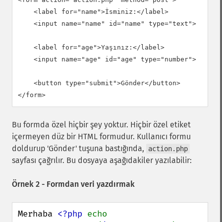
    <label for="name">İsminiz:</label>

    <input name="name" id="name" type="text">

    <label for="age">Yaşınız:</label>

    <input name="age" id="age" type="number">

    <button type="submit">Gönder</button>

</form>
Bu formda özel hiçbir şey yoktur. Hiçbir özel etiket
içermeyen düz bir HTML formudur. Kullanıcı formu
doldurup 'Gönder' tuşuna bastığında,
action.php
sayfası çağrılır. Bu dosyaya aşağıdakiler yazılabilir:
Örnek 2 - Formdan veri yazdırmak
Merhaba 
<?php 
echo 