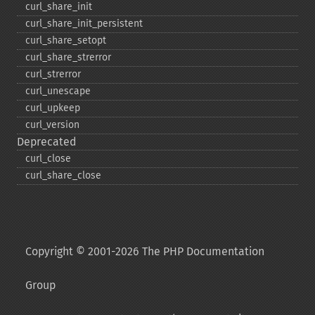
curl_​share_​init
curl_​share_​init_​persistent
curl_​share_​setopt
curl_​share_​strerror
curl_​strerror
curl_​unescape
curl_​upkeep
curl_​version
Deprecated
curl_​close
curl_​share_​close
Copyright © 2001-2026 The PHP Documentation
Group