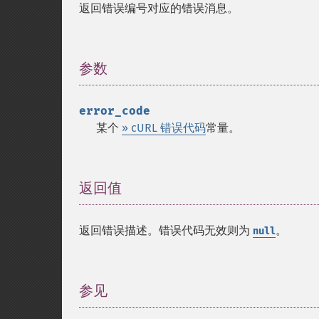
返回错误编号对应的错误消息。
参数
¶
error_code
某个
» cURL 错误代码
常量。
返回值
¶
返回错误描述。错误代码无效则为
。
null
参见
¶