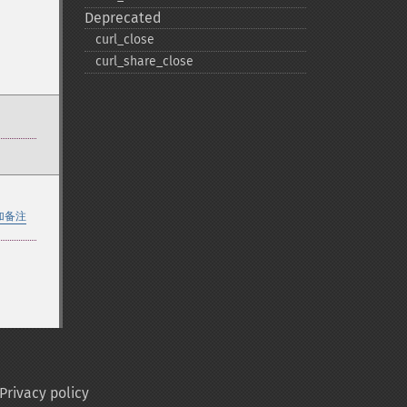
Deprecated
curl_​close
curl_​share_​close
加备注
Privacy policy