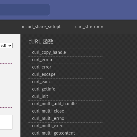
« curl_share_setopt
curl_strerror »
cURL 函数
curl_​copy_​handle
curl_​errno
curl_​error
curl_​escape
curl_​exec
curl_​getinfo
curl_​init
curl_​multi_​add_​handle
curl_​multi_​close
curl_​multi_​errno
curl_​multi_​exec
curl_​multi_​getcontent