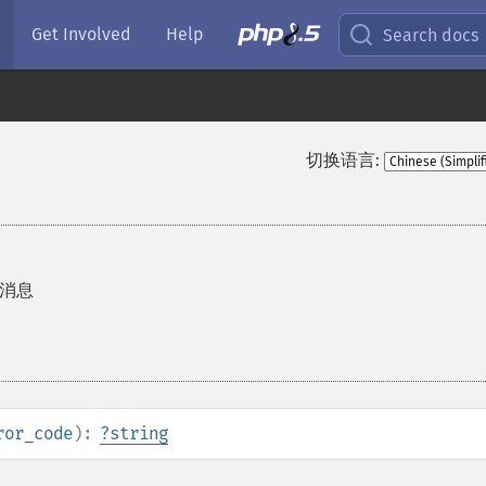
Get Involved
Help
Search docs
切换语言:
消息
ror_code
):
?
string