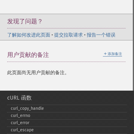
发现了问题？
了解如何改进此页面
•
提交拉取请求
•
报告一个错误
＋
用户贡献的备注
添加备注
此页面尚无用户贡献的备注。
cURL 函数
curl_​copy_​handle
curl_​errno
curl_​error
curl_​escape