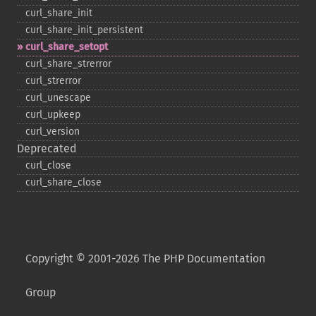
curl_​share_​init
curl_​share_​init_​persistent
curl_​share_​setopt
curl_​share_​strerror
curl_​strerror
curl_​unescape
curl_​upkeep
curl_​version
Deprecated
curl_​close
curl_​share_​close
Copyright © 2001-2026 The PHP Documentation
Group