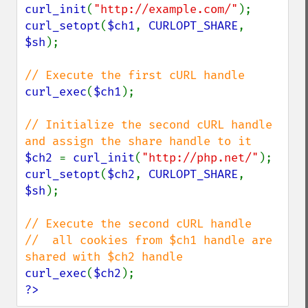
curl_init
(
"http://example.com/"
curl_setopt
(
$ch1
, 
CURLOPT_SHARE
, 
$sh
);

curl_exec
(
$ch1
);

// Initialize the second cURL handle 
$ch2 
= 
curl_init
(
"http://php.net/"
curl_setopt
(
$ch2
, 
CURLOPT_SHARE
, 
$sh
);

// Execute the second cURL handle

//  all cookies from $ch1 handle are 
curl_exec
(
$ch2
?>