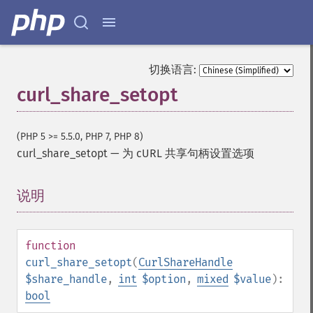
切换语言:
curl_share_setopt
(PHP 5 >= 5.5.0, PHP 7, PHP 8)
curl_share_setopt
—
为 cURL 共享句柄设置选项
说明
¶
function
curl_share_setopt
(
CurlShareHandle
$share_handle
,
int
$option
,
mixed
$value
):
bool