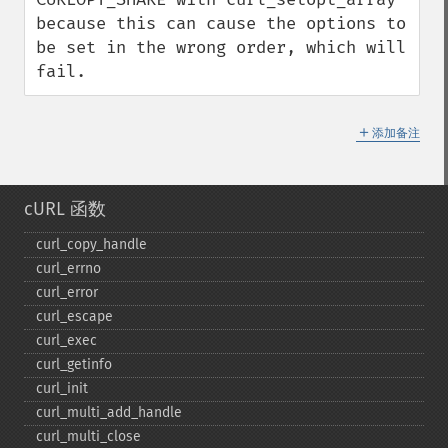
because this can cause the options to 
be set in the wrong order, which will 
fail.
＋
添加备注
cURL 函数
curl_​copy_​handle
curl_​errno
curl_​error
curl_​escape
curl_​exec
curl_​getinfo
curl_​init
curl_​multi_​add_​handle
curl_​multi_​close