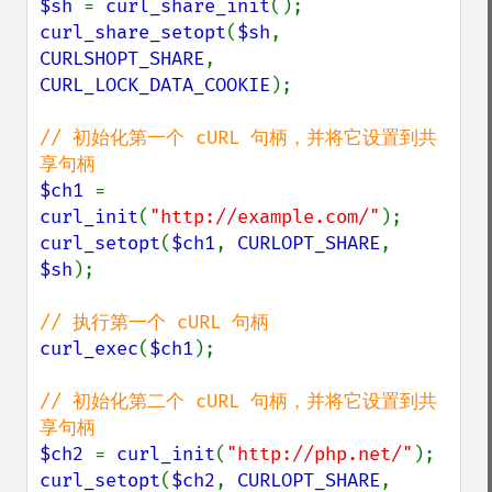
$sh 
= 
curl_share_init
curl_share_setopt
(
$sh
, 
CURLSHOPT_SHARE
, 
CURL_LOCK_DATA_COOKIE
);

// 初始化第一个 cURL 句柄，并将它设置到共
$ch1 
= 
curl_init
(
"http://example.com/"
curl_setopt
(
$ch1
, 
CURLOPT_SHARE
, 
$sh
);

curl_exec
(
$ch1
);

// 初始化第二个 cURL 句柄，并将它设置到共
$ch2 
= 
curl_init
(
"http://php.net/"
curl_setopt
(
$ch2
, 
CURLOPT_SHARE
, 