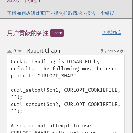
了解如何改进此页面
•
提交拉取请求
•
报告一个错误
＋
用户贡献的备注
添加备注
1 note
Robert Chapin
0
9 years ago
¶
up
down
Cookie handling is DISABLED by 
default.  The following must be used 
prior to CURLOPT_SHARE.

curl_setopt($ch1, CURLOPT_COOKIEFILE, 
"");

curl_setopt($ch2, CURLOPT_COOKIEFILE, 
"");

Also, do not attempt to use 
CURLOPT_SHARE with curl_setopt_array 