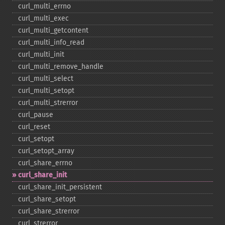
curl_​multi_​errno
curl_​multi_​exec
curl_​multi_​getcontent
curl_​multi_​info_​read
curl_​multi_​init
curl_​multi_​remove_​handle
curl_​multi_​select
curl_​multi_​setopt
curl_​multi_​strerror
curl_​pause
curl_​reset
curl_​setopt
curl_​setopt_​array
curl_​share_​errno
curl_​share_​init
curl_​share_​init_​persistent
curl_​share_​setopt
curl_​share_​strerror
curl_​strerror