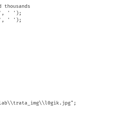
ab\\trata_img\\l0gik.jpg";
