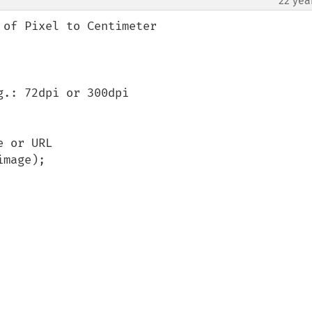
22 yea
of Pixel to Centimeter

.: 72dpi or 300dpi
