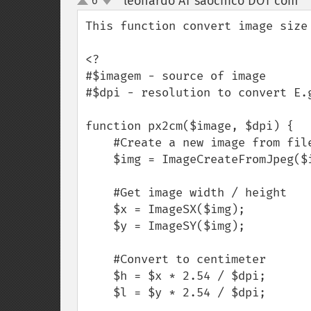
leonardo AT saochico DOT com
6
¶
up
down
This function convert image size 
<?

#$imagem - source of image

#$dpi - resolution to convert E.g
function px2cm($image, $dpi) {

    #Create a new image from file or URL

    $img = ImageCreateFromJpeg($image);

    #Get image width / height

    $x = ImageSX($img);

    $y = ImageSY($img);

    #Convert to centimeter

    $h = $x * 2.54 / $dpi;

    $l = $y * 2.54 / $dpi;
