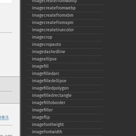
imagecreatefromwbmp
imagecreatefromwebp
imagecreatefromxbm
imagecreatefromxpm
imagecreatetruecolor
imagecrop
imagecropauto
imagedashedline
imageellipse
imagefill
imagefilledarc
imagefilledellipse
imagefilledpolygon
imagefilledrectangle
imagefilltoborder
imagefilter
imageflip
加备注
imagefontheight
imagefontwidth