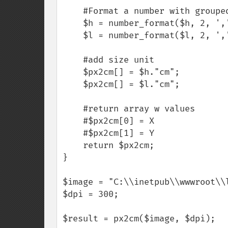
    #Format a number with grouped thousands

    $h = number_format($h, 2, ',', ' ');

    $l = number_format($l, 2, ',', ' ');

    #add size unit

    $px2cm[] = $h."cm";

    $px2cm[] = $l."cm";

    #return array w values

    #$px2cm[0] = X

    #$px2cm[1] = Y    

    return $px2cm;

}

$image = "C:\\inetpub\\wwwroot\\l
$dpi = 300;

$result = px2cm($image, $dpi);
