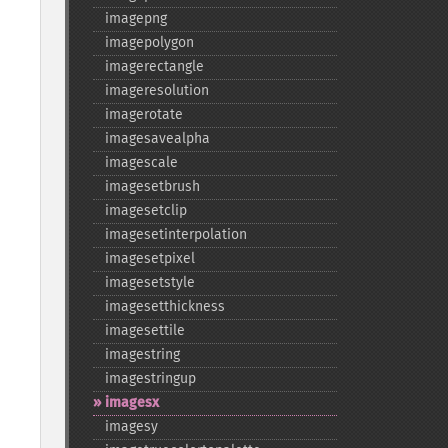
imagepng
imagepolygon
imagerectangle
imageresolution
imagerotate
imagesavealpha
imagescale
imagesetbrush
imagesetclip
imagesetinterpolation
imagesetpixel
imagesetstyle
imagesetthickness
imagesettile
imagestring
imagestringup
imagesx
imagesy