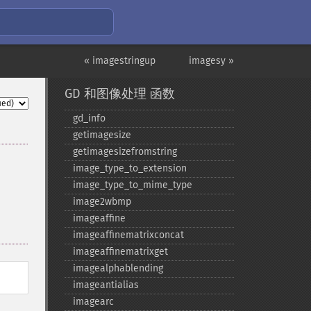
« imagestringup
imagesy »
GD 和图像处理 函数
gd_​info
getimagesize
getimagesizefromstring
image_​type_​to_​extension
image_​type_​to_​mime_​type
image2wbmp
imageaffine
imageaffinematrixconcat
imageaffinematrixget
imagealphablending
imageantialias
imagearc