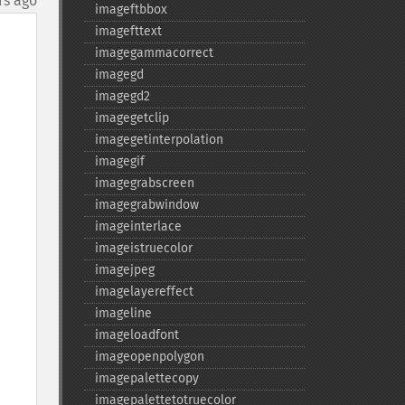
rs ago
imageftbbox
imagefttext
imagegammacorrect
imagegd
imagegd2
imagegetclip
imagegetinterpolation
imagegif
imagegrabscreen
imagegrabwindow
imageinterlace
imageistruecolor
imagejpeg
imagelayereffect
imageline
imageloadfont
imageopenpolygon
imagepalettecopy
imagepalettetotruecolor