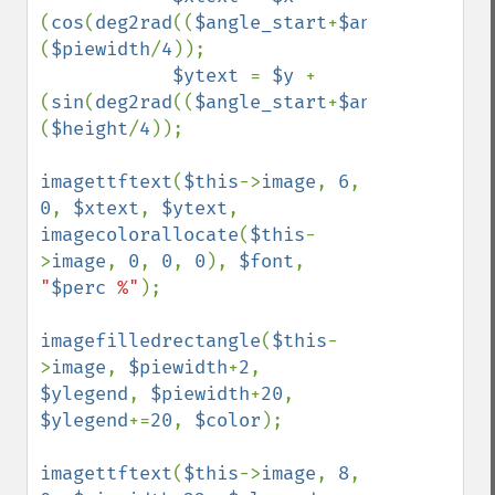
(
cos
(
deg2rad
((
$angle_start
+
$angle_done
)/
2
(
$piewidth
/
4
));

$ytext 
= 
$y 
+ 
(
sin
(
deg2rad
((
$angle_start
+
$angle_done
)/
2
(
$height
/
4
)); 

imagettftext
(
$this
->
image
, 
6
, 
0
, 
$xtext
, 
$ytext
, 
imagecolorallocate
(
$this
-
>
image
, 
0
, 
0
, 
0
), 
$font
, 
"
$perc
 %"
);

imagefilledrectangle
(
$this
-
>
image
, 
$piewidth
+
2
, 
$ylegend
, 
$piewidth
+
20
, 
$ylegend
+=
20
, 
$color
); 

imagettftext
(
$this
->
image
, 
8
, 