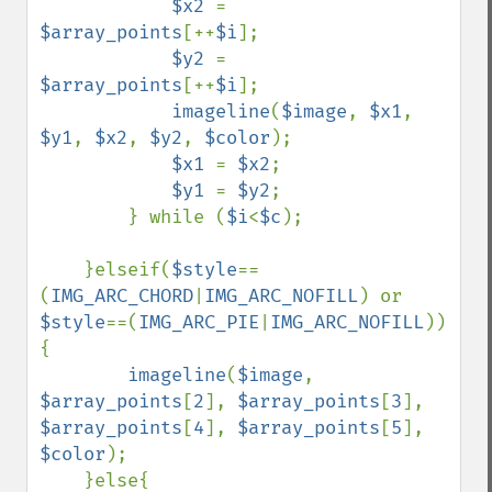
$x2 
= 
$array_points
[++
$i
]; 

$y2 
= 
$array_points
[++
$i
];

imageline
(
$image
, 
$x1
, 
$y1
, 
$x2
, 
$y2
, 
$color
);

$x1 
= 
$x2
; 

$y1 
= 
$y2
; 

        } while (
$i
<
$c
);

    }elseif(
$style
==
(
IMG_ARC_CHORD
|
IMG_ARC_NOFILL
) or 
$style
==(
IMG_ARC_PIE
|
IMG_ARC_NOFILL
))
{

imageline
(
$image
, 
$array_points
[
2
], 
$array_points
[
3
], 
$array_points
[
4
], 
$array_points
[
5
], 
$color
);

    }else{    
