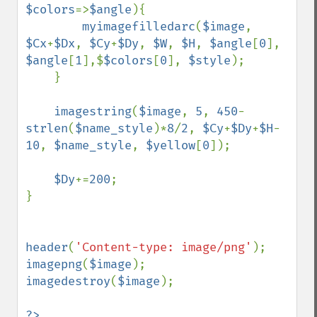
$colors
=>
$angle
){

myimagefilledarc
(
$image
, 
$Cx
+
$Dx
, 
$Cy
+
$Dy
, 
$W
, 
$H
, 
$angle
[
0
], 
$angle
[
1
],$
$colors
[
0
], 
$style
);

    }

imagestring
(
$image
, 
5
, 
450
-
strlen
(
$name_style
)*
8
/
2
, 
$Cy
+
$Dy
+
$H
-
10
, 
$name_style
, 
$yellow
[
0
]);

$Dy
+=
200
;

}

header
(
'Content-type: image/png'
imagepng
(
$image
imagedestroy
(
$image
);

?>