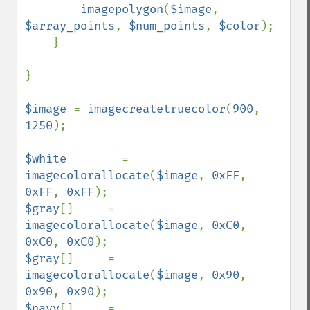
imagepolygon
(
$image
, 
$array_points
, 
$num_points
, 
$color
);    

    }

}

$image 
= 
imagecreatetruecolor
(
900
, 
1250
);

$white        
= 
imagecolorallocate
(
$image
, 
0xFF
, 
0xFF
, 
0xFF
$gray
[]     = 
imagecolorallocate
(
$image
, 
0xC0
, 
0xC0
, 
0xC0
$gray
[]     = 
imagecolorallocate
(
$image
, 
0x90
, 
0x90
, 
0x90
$navy
[]     = 