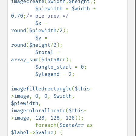
imagecreate
(
$width
,
$height
);

$piewidth 
= 
$width 
* 
0.70
;
/* pie area */

$x 
= 
round
(
$piewidth
/
2
);

$y 
= 
round
(
$height
/
2
);

$total 
= 
array_sum
(
$dataArr
);

$angle_start 
= 
0
;

$ylegend 
= 
2
;

imagefilledrectangle
(
$this
-
>
image
, 
0
, 
0
, 
$width
, 
$piewidth
, 
imagecolorallocate
(
$this
-
>
image
, 
128
, 
128
, 
128
));

        foreach(
$dataArr 
as 
$label
=>
$value
) {
