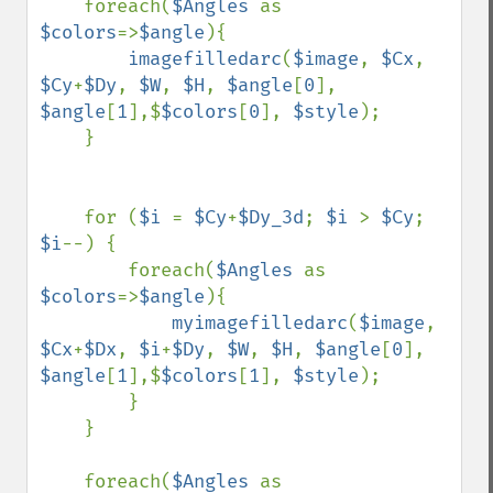
    foreach(
$Angles 
as 
$colors
=>
$angle
){

imagefilledarc
(
$image
, 
$Cx
, 
$Cy
+
$Dy
, 
$W
, 
$H
, 
$angle
[
0
], 
$angle
[
1
],$
$colors
[
0
], 
$style
);

    }

    for (
$i 
= 
$Cy
+
$Dy_3d
; 
$i 
> 
$Cy
; 
$i
--) {

        foreach(
$Angles 
as 
$colors
=>
$angle
){

myimagefilledarc
(
$image
, 
$Cx
+
$Dx
, 
$i
+
$Dy
, 
$W
, 
$H
, 
$angle
[
0
], 
$angle
[
1
],$
$colors
[
1
], 
$style
);

        }

    }

    foreach(
$Angles 
as 