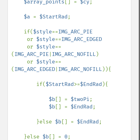
$array_points
[] = 
$cy
;

$a 
= 
$StartRad
;

    if(
$style
==
IMG_ARC_PIE 

or 
$style
==
IMG_ARC_EDGED 

or 
$style
==
(
IMG_ARC_PIE
|
IMG_ARC_NOFILL
) 

     or 
$style
==
(
IMG_ARC_EDGED
|
IMG_ARC_NOFILL
)){

        if(
$StartRad
>=
$EndRad
){

$b
[] = 
$twoPi
;

$b
[] = 
$EndRad
;

        }else 
$b
[] = 
$EndRad
;

    }else 
$b
[] = 
0
;
