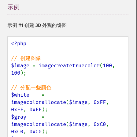
示例
¶
示例 #1 创建 3D 外观的饼图
<?php

$image 
= 
imagecreatetruecolor
(
100
, 
100
);

$white    
= 
imagecolorallocate
(
$image
, 
0xFF
, 
0xFF
, 
0xFF
$gray     
= 
imagecolorallocate
(
$image
, 
0xC0
, 
0xC0
, 
0xC0