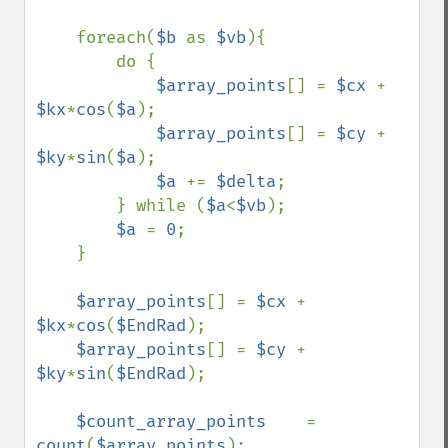
    foreach(
$b 
as 
$vb
){

        do {    

$array_points
[] = 
$cx 
+ 
$kx
*
cos
(
$a
);

$array_points
[] = 
$cy 
+ 
$ky
*
sin
(
$a
);

$a 
+= 
$delta
; 

        } while (
$a
<
$vb
);

$a 
= 
0
;

    }

$array_points
[] = 
$cx 
+ 
$kx
*
cos
(
$EndRad
);

$array_points
[] = 
$cy 
+ 
$ky
*
sin
(
$EndRad
);

$count_array_points    
= 
count
(
$array_points
);
