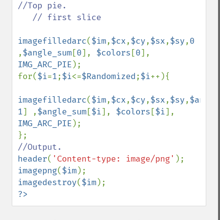
//Top pie.

   // first slice

imagefilledarc
(
$im
,
$cx
,
$cy
,
$sx
,
$sy
,
0 
,
$angle_sum
[
0
], 
$colors
[
0
], 
IMG_ARC_PIE
);

for(
$i
=
1
;
$i
<=
$Randomized
;
$i
++){

imagefilledarc
(
$im
,
$cx
,
$cy
,
$sx
,
$sy
,
$angle
1
] ,
$angle_sum
[
$i
], 
$colors
[
$i
], 
IMG_ARC_PIE
);

header
(
'Content-type: image/png'
imagepng
(
$im
imagedestroy
(
$im
?>