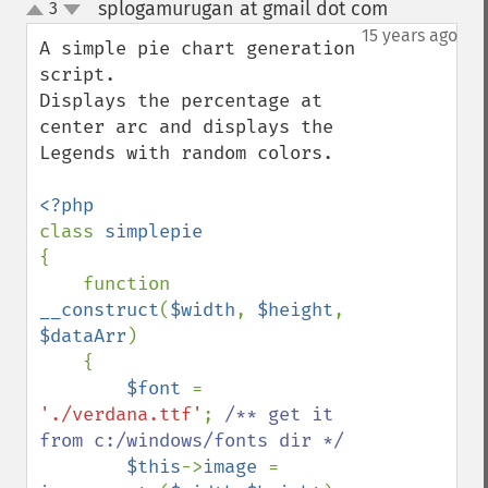
splogamurugan at gmail dot com
3
¶
up
down
15 years ago
A simple pie chart generation 
script. 

Displays the percentage at 
center arc and displays the 
Legends with random colors. 

class 
{

    function 
__construct
(
$width
, 
$height
, 
$dataArr
)

    {

$font 
= 
'./verdana.ttf'
; 
/** get it 
from c:/windows/fonts dir */

$this
->
image 
= 