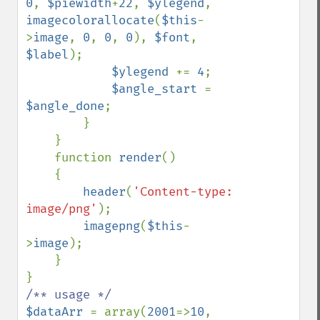
0
, 
$piewidth
+
22
, 
$ylegend
, 
imagecolorallocate
(
$this
-
>
image
, 
0
, 
0
, 
0
), 
$font
, 
$label
);

$ylegend 
+= 
4
;

$angle_start 
= 
$angle_done
;

        }

    }

    function 
render
()

    {

header
(
'Content-type: 
image/png'
);

imagepng
(
$this
-
>
image
);

    }

$dataArr 
= array(
2001
=>
10
, 