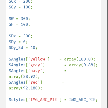
$Cx 
= 
200
$Cy 
= 
100
;

$W 
= 
300
$H 
= 
100
;

$Dx 
= 
500
$Dy 
= 
0
$Dy_3d 
= 
40
;

$Angles
[
'yellow'
]    = array(
180
,
0
$Angles
[
'gray'
]        = array(
0
,
88
$Angles
[
'navy'
]        = 
array(
88
,
92
$Angles
[
'red'
]        = 
array(
92
,
180
);

$styles
[
'IMG_ARC_PIE'
] = 
IMG_ARC_PIE
;  
