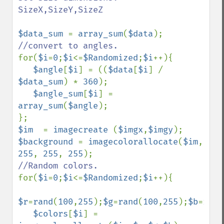
SizeX,SizeY,SizeZ

$data_sum 
= 
array_sum
(
$data
for(
$i
=
0
;
$i
<=
$Randomized
;
$i
++){

$angle
[
$i
] = ((
$data
[
$i
] / 
$data_sum
) * 
360
);

$angle_sum
[
$i
] = 
array_sum
(
$angle
);

$im  
= 
imagecreate 
(
$imgx
,
$imgy
$background 
= 
imagecolorallocate
(
$im
, 
255
, 
255
, 
255
for(
$i
=
0
;
$i
<=
$Randomized
;
$i
++){

$r
=
rand
(
100
,
255
);
$g
=
rand
(
100
,
255
);
$b
=
rand
$colors
[
$i
] = 