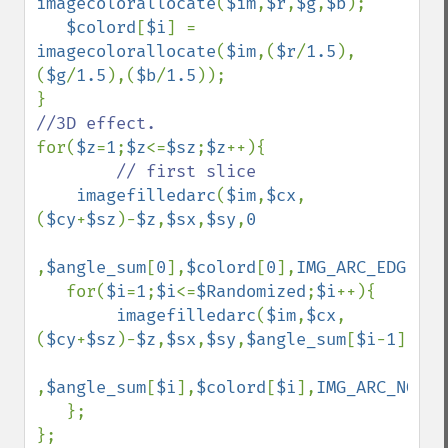
imagecolorallocate
(
$im
,
$r
,
$g
,
$b
);

$colord
[
$i
] = 
imagecolorallocate
(
$im
,(
$r
/
1.5
),
(
$g
/
1.5
),(
$b
/
1.5
));

for(
$z
=
1
;
$z
<=
$sz
;
$z
++){

// first slice

imagefilledarc
(
$im
,
$cx
,
(
$cy
+
$sz
)-
$z
,
$sx
,
$sy
,
0

,
$angle_sum
[
0
],
$colord
[
0
],
IMG_ARC_EDGED
);

   for(
$i
=
1
;
$i
<=
$Randomized
;
$i
++){

imagefilledarc
(
$im
,
$cx
,
(
$cy
+
$sz
)-
$z
,
$sx
,
$sy
,
$angle_sum
[
$i
-
1
]

,
$angle_sum
[
$i
],
$colord
[
$i
],
IMG_ARC_NOFIL
   };
