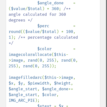
$angle_done    
= 
(
$value
/
$total
) * 
360
; 
/** 
angle calculated for 360 
degrees */

$perc          
= 
round
((
$value
/
$total
) * 
100
, 
1
); 
/** percentage calculated 
*/

$color         
= 
imagecolorallocate
(
$this
-
>
image
, 
rand
(
0
, 
255
), 
rand
(
0
, 
255
), 
rand
(
0
, 
255
));

imagefilledarc
(
$this
->
image
, 
$x
, 
$y
, 
$piewidth
, 
$height
, 
$angle_start
, 
$angle_done
+= 
$angle_start
, 
$color
, 
IMG_ARC_PIE
);

$xtext 
= 
$x 
+ 