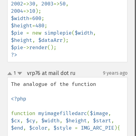
2002
=>
30
, 
2003
=>
50
, 
2004
=>
10
$width
=
600
$height
=
480
$pie 
= new 
simplepie
(
$width
, 
$height
, 
$dataArr
$pie
->
render
?>
vrp76 at mail dot ru
1
9 years ago
¶
up
down
The analogue of the function

<?php

function 
myimagefilledarc
(
$image
, 
$cx
, 
$cy
, 
$width
, 
$height
, 
$start
, 
$end
, 
$color
, 
$style 
= 
IMG_ARC_PIE
){ 
