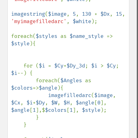
imagestring
(
$image
, 
5
, 
130 
+ 
$Dx
, 
15
, 
'myimagefilledarc'
, 
$white
);

foreach(
$styles 
as 
$name_style 
=> 
$style
){

    for (
$i 
= 
$Cy
+
$Dy_3d
; 
$i 
> 
$Cy
; 
$i
--) {

        foreach(
$Angles 
as 
$colors
=>
$angle
){

imagefilledarc
(
$image
, 
$Cx
, 
$i
+
$Dy
, 
$W
, 
$H
, 
$angle
[
0
], 
$angle
[
1
],$
$colors
[
1
], 
$style
);

        }

    }
