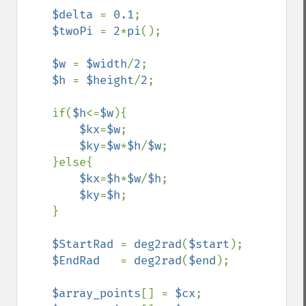
$delta 
= 
0.1
;

$twoPi 
= 
2
*
pi
();

$w 
= 
$width
/
2
;

$h 
= 
$height
/
2
;

    if(
$h
<=
$w
){

$kx
=
$w
;

$ky
=
$w
*
$h
/
$w
;

    }else{

$kx
=
$h
*
$w
/
$h
;

$ky
=
$h
;

    }

$StartRad 
= 
deg2rad
(
$start
);

$EndRad   
= 
deg2rad
(
$end
);

$array_points
[] = 
$cx
;
