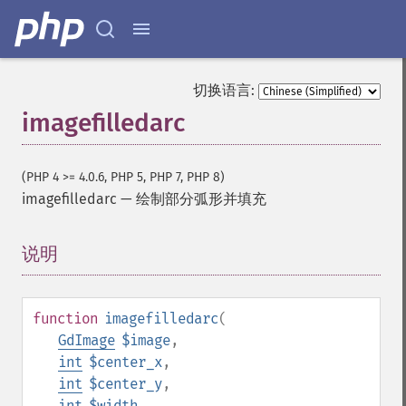
切换语言:
imagefilledarc
(PHP 4 >= 4.0.6, PHP 5, PHP 7, PHP 8)
imagefilledarc
—
绘制部分弧形并填充
说明
¶
function
imagefilledarc
(
GdImage
$image
,
int
$center_x
,
int
$center_y
,
int
$width
,