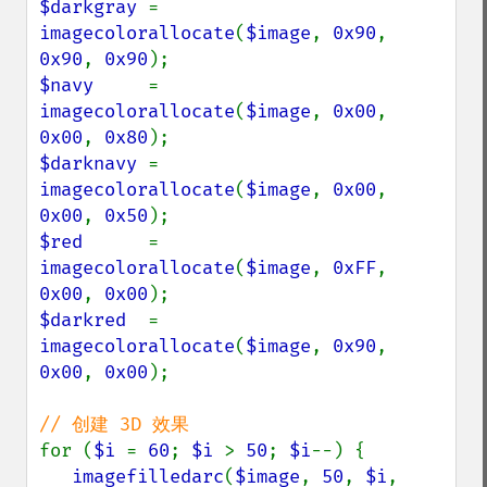
$darkgray 
= 
imagecolorallocate
(
$image
, 
0x90
, 
0x90
, 
0x90
$navy     
= 
imagecolorallocate
(
$image
, 
0x00
, 
0x00
, 
0x80
$darknavy 
= 
imagecolorallocate
(
$image
, 
0x00
, 
0x00
, 
0x50
$red      
= 
imagecolorallocate
(
$image
, 
0xFF
, 
0x00
, 
0x00
$darkred  
= 
imagecolorallocate
(
$image
, 
0x90
, 
0x00
, 
0x00
);

for (
$i 
= 
60
; 
$i 
> 
50
; 
$i
--) {

imagefilledarc
(
$image
, 
50
, 
$i
, 