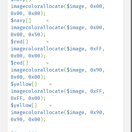
imagecolorallocate
(
$image
, 
0x00
, 
0x00
, 
0x80
$navy
[]     = 
imagecolorallocate
(
$image
, 
0x00
, 
0x00
, 
0x50
$red
[]      = 
imagecolorallocate
(
$image
, 
0xFF
, 
0x00
, 
0x00
$red
[]      = 
imagecolorallocate
(
$image
, 
0x90
, 
0x00
, 
0x00
$yellow
[]    = 
imagecolorallocate
(
$image
, 
0xFF
, 
0xFF
, 
0x00
$yellow
[]    = 
imagecolorallocate
(
$image
, 
0x90
, 
0x90
, 
0x00
);
