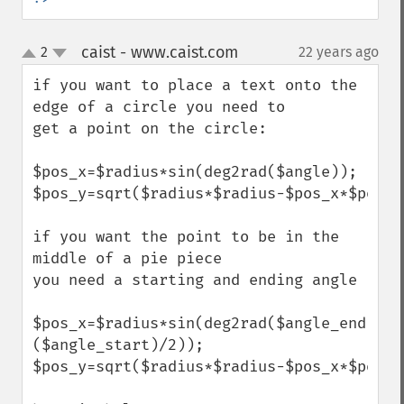
caist - www.caist.com
2
22 years ago
¶
up
down
if you want to place a text onto the 
edge of a circle you need to

get a point on the circle:

$pos_x=$radius*sin(deg2rad($angle));

$pos_y=sqrt($radius*$radius-$pos_x*$pos_x)
if you want the point to be in the 
middle of a pie piece

you need a starting and ending angle

$pos_x=$radius*sin(deg2rad($angle_end-
($angle_start)/2));

$pos_y=sqrt($radius*$radius-$pos_x*$pos_x)