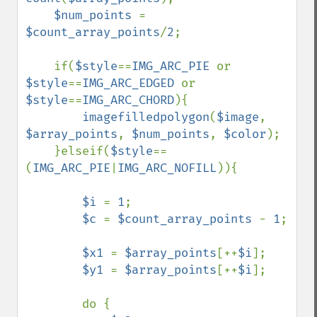
$num_points 
= 
$count_array_points
/
2
;

    if(
$style
==
IMG_ARC_PIE 
or 
$style
==
IMG_ARC_EDGED 
or 
$style
==
IMG_ARC_CHORD
){

imagefilledpolygon
(
$image
, 
$array_points
, 
$num_points
, 
$color
);

    }elseif(
$style
==
(
IMG_ARC_PIE
|
IMG_ARC_NOFILL
)){

$i 
= 
1
; 

$c 
= 
$count_array_points 
- 
1
;

$x1 
= 
$array_points
[++
$i
];

$y1 
= 
$array_points
[++
$i
];

        do { 
