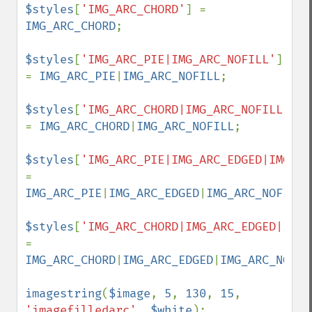
$styles
[
'IMG_ARC_CHORD'
] = 
IMG_ARC_CHORD
;

$styles
[
'IMG_ARC_PIE|IMG_ARC_NOFILL'
] 
= 
IMG_ARC_PIE
|
IMG_ARC_NOFILL
;

$styles
[
'IMG_ARC_CHORD|IMG_ARC_NOFILL'
] 
= 
IMG_ARC_CHORD
|
IMG_ARC_NOFILL
;

$styles
[
'IMG_ARC_PIE|IMG_ARC_EDGED|IMG_AR
= 
IMG_ARC_PIE
|
IMG_ARC_EDGED
|
IMG_ARC_NOFILL
;

$styles
[
'IMG_ARC_CHORD|IMG_ARC_EDGED|IMG_
= 
IMG_ARC_CHORD
|
IMG_ARC_EDGED
|
IMG_ARC_NOFIL
imagestring
(
$image
, 
5
, 
130
, 
15
, 
'imagefilledarc'
, 
$white
);
