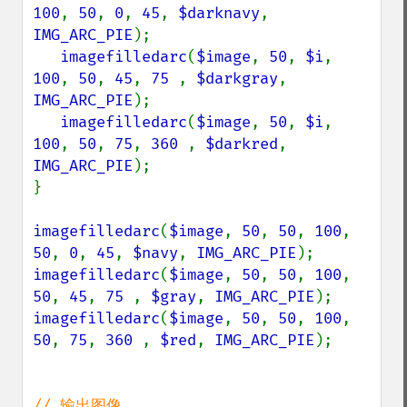
100
, 
50
, 
0
, 
45
, 
$darknavy
, 
IMG_ARC_PIE
);

imagefilledarc
(
$image
, 
50
, 
$i
, 
100
, 
50
, 
45
, 
75 
, 
$darkgray
, 
IMG_ARC_PIE
);

imagefilledarc
(
$image
, 
50
, 
$i
, 
100
, 
50
, 
75
, 
360 
, 
$darkred
, 
IMG_ARC_PIE
);

}

imagefilledarc
(
$image
, 
50
, 
50
, 
100
, 
50
, 
0
, 
45
, 
$navy
, 
IMG_ARC_PIE
imagefilledarc
(
$image
, 
50
, 
50
, 
100
, 
50
, 
45
, 
75 
, 
$gray
, 
IMG_ARC_PIE
imagefilledarc
(
$image
, 
50
, 
50
, 
100
, 
50
, 
75
, 
360 
, 
$red
, 
IMG_ARC_PIE
);
