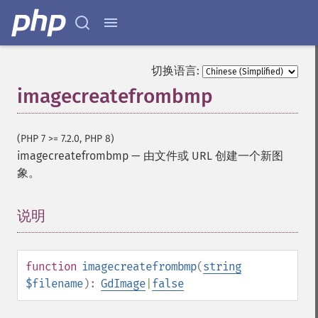
切换语言:
imagecreatefrombmp
(PHP 7 >= 7.2.0, PHP 8)
imagecreatefrombmp
—
由文件或 URL 创建一个新图
象。
说明
¶
function
imagecreatefrombmp
(
string
$filename
):
GdImage
|
false