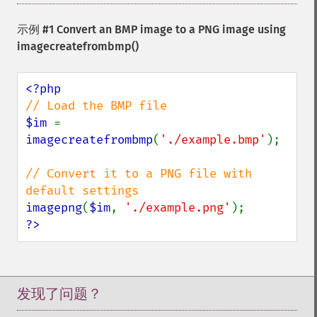
示例 #1 Convert an BMP image to a PNG image using
imagecreatefrombmp()
$im 
= 
imagecreatefrombmp
(
'./example.bmp'
);

// Convert it to a PNG file with 
imagepng
(
$im
, 
'./example.png'
?>
发现了问题？