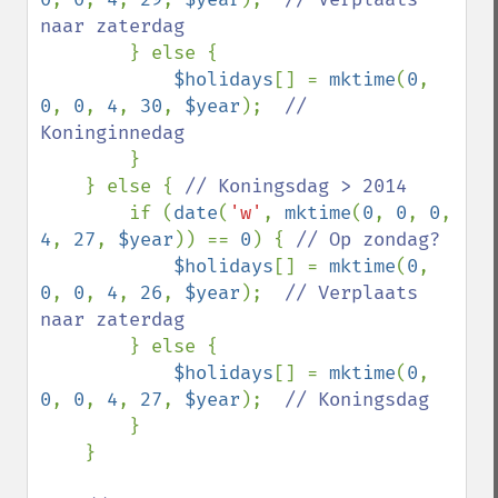
naar zaterdag

} else {

$holidays
[] = 
mktime
(
0
, 
0
, 
0
, 
4
, 
30
, 
$year
);  
// 
Koninginnedag

}

    } else { 
// Koningsdag > 2014

if (
date
(
'w'
, 
mktime
(
0
, 
0
, 
0
, 
4
, 
27
, 
$year
)) == 
0
) { 
// Op zondag?

$holidays
[] = 
mktime
(
0
, 
0
, 
0
, 
4
, 
26
, 
$year
);  
// Verplaats 
naar zaterdag

} else {

$holidays
[] = 
mktime
(
0
, 
0
, 
0
, 
4
, 
27
, 
$year
);  
// Koningsdag

}

    }
