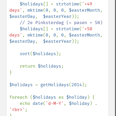
$holidays
[] = 
strtotime
(
'+49 
days'
, 
mktime
(
0
, 
0
, 
0
, 
$easterMonth
, 
$easterDay
,  
$easterYear
));

// 2e Pinksterdag (= pasen + 50)

$holidays
[] = 
strtotime
(
'+50 
days'
, 
mktime
(
0
, 
0
, 
0
, 
$easterMonth
, 
$easterDay
,  
$easterYear
));

sort
(
$holidays
);

    return 
$holidays
;

}

$holidays 
= 
getHolidays
(
2014
);

foreach (
$holidays 
as 
$holiday
) {

    echo 
date
(
'd-M-Y'
, 
$holiday
) . 
'<br>'
;
