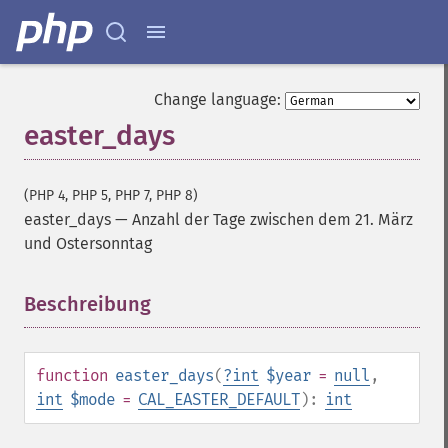
Change language:
easter_days
(PHP 4, PHP 5, PHP 7, PHP 8)
easter_days
—
Anzahl der Tage zwischen dem 21. März
und Ostersonntag
Beschreibung
¶
function
easter_days
(
?
int
$year
=
null
,
int
$mode
=
CAL_EASTER_DEFAULT
):
int