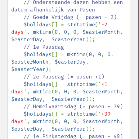
// Onderstaande dagen hebben een 
datum afhankelijk van Pasen

    // Goede Vrijdag (= pasen - 2)

$holidays
[] = 
strtotime
(
'-2 
days'
, 
mktime
(
0
, 
0
, 
0
, 
$easterMonth
, 
$easterDay
,  
$easterYear
));

// 1e Paasdag

$holidays
[] = 
mktime
(
0
, 
0
, 
0
, 
$easterMonth
, 
$easterDay
,  
$easterYear
);

// 2e Paasdag (= pasen +1)

$holidays
[] = 
strtotime
(
'+1 
days'
, 
mktime
(
0
, 
0
, 
0
, 
$easterMonth
, 
$easterDay
,  
$easterYear
));

// Hemelvaartsdag (= pasen + 39)

$holidays
[] = 
strtotime
(
'+39 
days'
, 
mktime
(
0
, 
0
, 
0
, 
$easterMonth
, 
$easterDay
,  
$easterYear
));

// 1e Pinksterdag (= pasen + 49)
