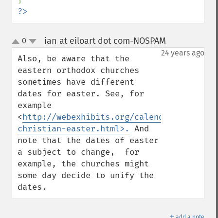
?>
ian at eiloart dot com-NOSPAM
0
¶
up
down
24 years ago
Also, be aware that the 
eastern orthodox churches 
sometimes have different 
dates for easter. See, for 
example 
<
http://webexhibits.org/calendars/calenda
christian-easter.html>.
 And 
note that the dates of easter 
a subject to change,  for 
example, the churches might 
some day decide to unify the 
dates.
＋
add a note