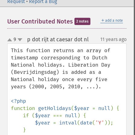
Request
•
Report a Bug
＋
User Contributed Notes
add a note
2 notes
p dot rijt at caesar dot nl
9
11 years ago
¶
up
down
This function returns an array of 
timestamp corresponding to Dutch 
National holidays. Liberation Day 
(Bevrijdingsdag) is added as a 
National holiday once every five 
years (2000, 2005, 2010, ...).

function 
getHolidays
(
$year 
= 
null
) {

    if (
$year 
=== 
null
) {

$year 
= 
intval
(
date
(
'Y'
));

    }
