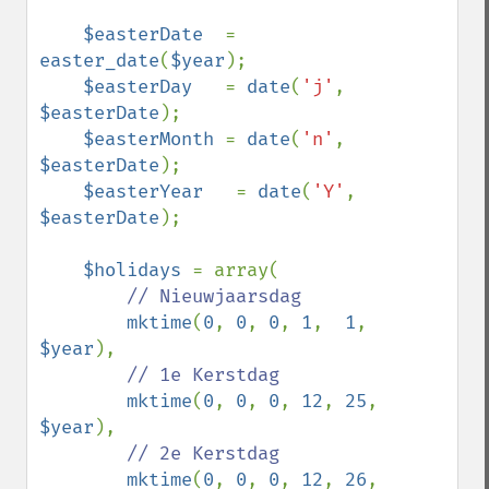
$easterDate  
= 
easter_date
(
$year
);

$easterDay   
= 
date
(
'j'
, 
$easterDate
);

$easterMonth 
= 
date
(
'n'
, 
$easterDate
);

$easterYear   
= 
date
(
'Y'
, 
$easterDate
);

$holidays 
= array(

// Nieuwjaarsdag

mktime
(
0
, 
0
, 
0
, 
1
,  
1
,  
$year
),  

// 1e Kerstdag

mktime
(
0
, 
0
, 
0
, 
12
, 
25
, 
$year
),  

// 2e Kerstdag

mktime
(
0
, 
0
, 
0
, 
12
, 
26
, 