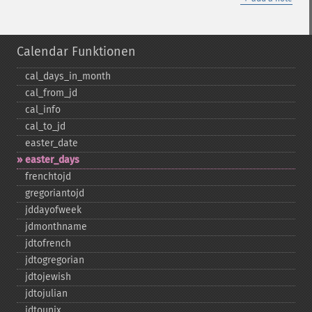
Calendar Funktionen
cal_​days_​in_​month
cal_​from_​jd
cal_​info
cal_​to_​jd
easter_​date
easter_​days
frenchtojd
gregoriantojd
jddayofweek
jdmonthname
jdtofrench
jdtogregorian
jdtojewish
jdtojulian
jdtounix