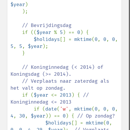
$year
)

    );

// Bevrijdingsdag

if ((
$year 
% 
5
) == 
0
) {

$holidays
[] = 
mktime
(
0
, 
0
, 
0
, 
5
, 
5
, 
$year
);  

    }

// Koninginnedag (< 2014) of 
Koningsdag (>= 2014). 

    // Verplaats naar zaterdag als 
het valt op zondag.

if (
$year 
<= 
2013
) { 
// 
Koninginnedag <= 2013

if (
date
(
'w'
, 
mktime
(
0
, 
0
, 
0
, 
4
, 
30
, 
$year
)) == 
0
) { 
// Op zondag?

$holidays
[] = 
mktime
(
0
, 
0
, 
0
, 
4
, 
29
, 
$year
);  
// Verplaats 