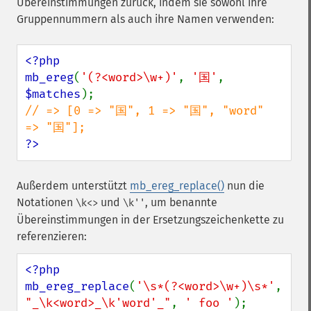
Übereinstimmungen zurück, indem sie sowohl ihre
Gruppennummern als auch ihre Namen verwenden:
<?php

mb_ereg
(
'(?<word>\w+)'
, 
'国'
, 
$matches
// => [0 => "国", 1 => "国", "word" 
?>
Außerdem unterstützt
mb_ereg_replace()
nun die
Notationen
und
, um benannte
\k<>
\k''
Übereinstimmungen in der Ersetzungszeichenkette zu
referenzieren:
<?php

mb_ereg_replace
(
'\s*(?<word>\w+)\s*'
, 
"_\k<word>_\k'word'_"
, 
' foo '