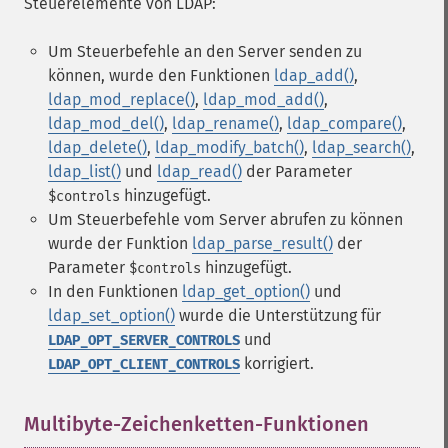
Steuerelemente von LDAP:
Um Steuerbefehle an den Server senden zu
können, wurde den Funktionen
ldap_add()
,
ldap_mod_replace()
,
ldap_mod_add()
,
ldap_mod_del()
,
ldap_rename()
,
ldap_compare()
,
ldap_delete()
,
ldap_modify_batch()
,
ldap_search()
,
ldap_list()
und
ldap_read()
der Parameter
hinzugefügt.
$controls
Um Steuerbefehle vom Server abrufen zu können
wurde der Funktion
ldap_parse_result()
der
Parameter
hinzugefügt.
$controls
In den Funktionen
ldap_get_option()
und
ldap_set_option()
wurde die Unterstützung für
und
LDAP_OPT_SERVER_CONTROLS
korrigiert.
LDAP_OPT_CLIENT_CONTROLS
Multibyte-Zeichenketten-Funktionen
¶