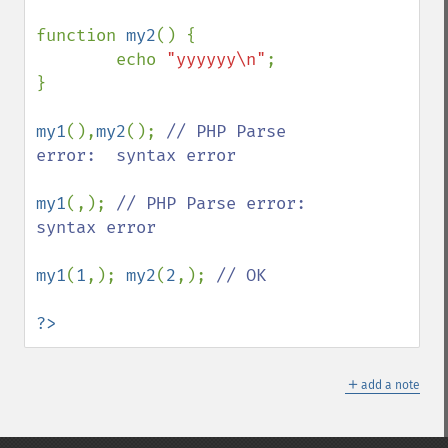
function 
my2
() {

        echo 
"yyyyyy\n"
;

}

my1
(),
my2
(); 
// PHP Parse 
error:  syntax error

my1
(,); 
// PHP Parse error:  
syntax error

my1
(
1
,); 
my2
(
2
,); 
// OK

?>
＋
add a note