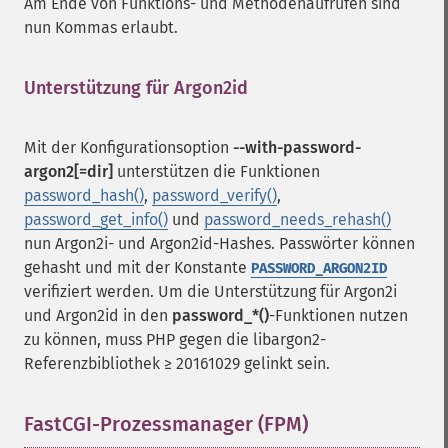
Am Ende von Funktions- und Methodenaufrufen sind
nun Kommas erlaubt.
Unterstützung für Argon2id
¶
Mit der Konfigurationsoption
--with-password-
argon2[=dir]
unterstützen die Funktionen
password_hash()
,
password_verify()
,
password_get_info()
und
password_needs_rehash()
nun Argon2i- und Argon2id-Hashes. Passwörter können
gehasht und mit der Konstante
PASSWORD_ARGON2ID
verifiziert werden. Um die Unterstützung für Argon2i
und Argon2id in den
password_*()
-Funktionen nutzen
zu können, muss PHP gegen die libargon2-
Referenzbibliothek ≥ 20161029 gelinkt sein.
FastCGI-Prozessmanager (FPM)
¶