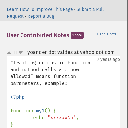
Learn How To Improve This Page
•
Submit a Pull
Request
•
Report a Bug
＋
User Contributed Notes
add a note
1 note
yoander dot valdes at yahoo dot com
11
¶
up
down
7 years ago
"Trailing commas in function 
and method calls are now 
allowed" means function 
parameters, example:

<?php

function 
my1
() {

        echo 
"xxxxxx\n"
;

}
