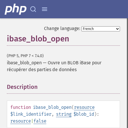
Change language:
ibase_blob_open
(PHP 5, PHP 7 < 7.4.0)
ibase_blob_open
—
Ouvre un BLOB iBase pour
récupérer des parties de données
Description
¶
function
ibase_blob_open
(
resource
$link_identifier
,
string
$blob_id
):
resource
|
false