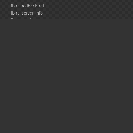
fbird_​rollback_​ret
fbird_​server_​info
fbird_​service_​attach
fbird_​service_​detach
fbird_​set_​event_​handler
fbird_​trans
fbird_​wait_​event
ibase_​add_​user
ibase_​affected_​rows
ibase_​backup
ibase_​blob_​add
ibase_​blob_​cancel
ibase_​blob_​close
ibase_​blob_​create
ibase_​blob_​echo
ibase_​blob_​get
ibase_​blob_​import
ibase_​blob_​info