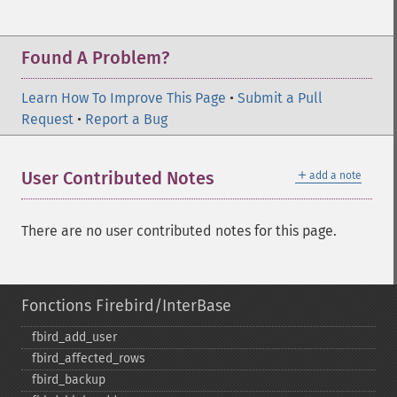
Found A Problem?
Learn How To Improve This Page
•
Submit a Pull
Request
•
Report a Bug
＋
User Contributed Notes
add a note
There are no user contributed notes for this page.
Fonctions Firebird/InterBase
fbird_​add_​user
fbird_​affected_​rows
fbird_​backup