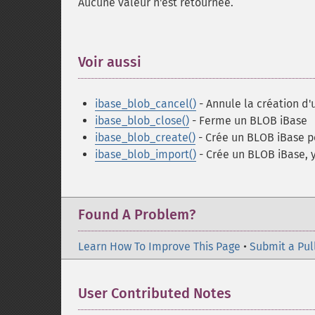
Aucune valeur n'est retournée.
Voir aussi
¶
ibase_blob_cancel()
- Annule la création d
ibase_blob_close()
- Ferme un BLOB iBase
ibase_blob_create()
- Crée un BLOB iBase p
ibase_blob_import()
- Crée un BLOB iBase, y
Found A Problem?
Learn How To Improve This Page
•
Submit a Pul
User Contributed Notes