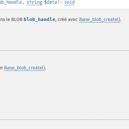
ob_handle
,
string
$data
):
void
ns le BLOB
blob_handle
, créé avec
ibase_blob_create()
.
on
ibase_blob_create()
.