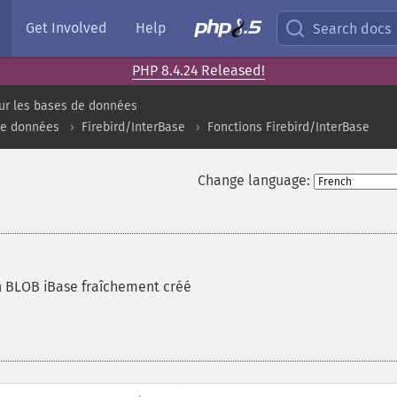
Get Involved
Help
Search docs
PHP 8.4.24 Released!
ur les bases de données
de données
Firebird/InterBase
Fonctions Firebird/InterBase
Change language:
 BLOB iBase fraîchement créé