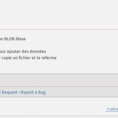
'un BLOB iBase
our ajouter des données
 copie un fichier et le referme
l Request
•
Report a Bug
＋
add a