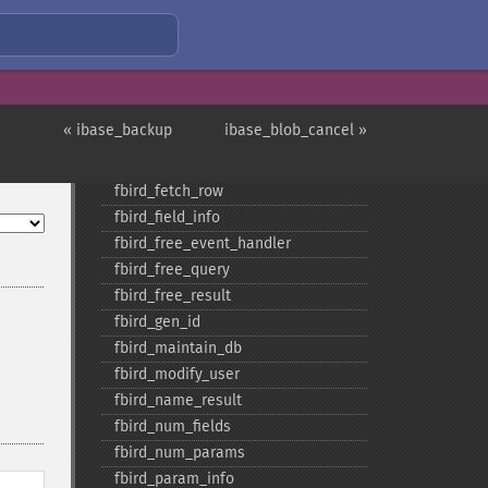
fbird_​delete_​user
fbird_​drop_​db
fbird_​errcode
fbird_​errmsg
fbird_​execute
« ibase_backup
ibase_blob_cancel »
fbird_​fetch_​assoc
fbird_​fetch_​object
fbird_​fetch_​row
fbird_​field_​info
fbird_​free_​event_​handler
fbird_​free_​query
fbird_​free_​result
fbird_​gen_​id
fbird_​maintain_​db
fbird_​modify_​user
fbird_​name_​result
fbird_​num_​fields
fbird_​num_​params
fbird_​param_​info