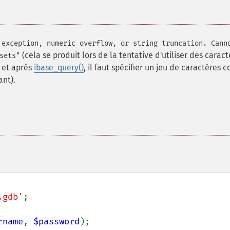
 exception, numeric overflow, or string truncation. Cann
(cela se produit lors de la tentative d'utiliser des carac
sets"
et après
ibase_query()
, il faut spécifier un jeu de caractères c
ant).
.gdb'
;

rname
, 
$password