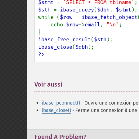
$stmt 
= 
'SELECT * FROM tblname'
$sth 
= 
ibase_query
(
$dbh
, 
$stmt
);

while (
$row 
= 
ibase_fetch_object
    echo 
$row
->
email
, 
"\n"
;

ibase_free_result
(
$sth
ibase_close
(
$dbh
?>
Voir aussi
¶
ibase_pconnect()
- Ouvre une connexion pe
ibase_close()
- Ferme une connexion à une 
Found A Problem?