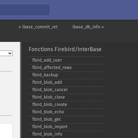
« ibase_commit_ret
ibase_db_info »
Fonctions Firebird/InterBase
fbird_​add_​user
fbird_​affected_​rows
fbird_​backup
fbird_​blob_​add
fbird_​blob_​cancel
fbird_​blob_​close
fbird_​blob_​create
fbird_​blob_​echo
fbird_​blob_​get
fbird_​blob_​import
fbird_​blob_​info