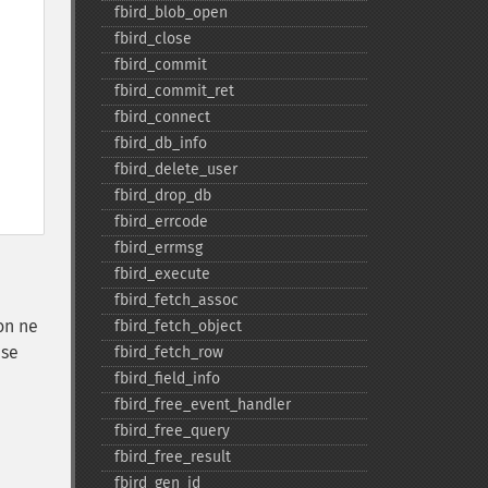
fbird_​blob_​open
fbird_​close
fbird_​commit
fbird_​commit_​ret
fbird_​connect
fbird_​db_​info
fbird_​delete_​user
fbird_​drop_​db
fbird_​errcode
fbird_​errmsg
fbird_​execute
fbird_​fetch_​assoc
on ne
fbird_​fetch_​object
 se
fbird_​fetch_​row
fbird_​field_​info
fbird_​free_​event_​handler
fbird_​free_​query
fbird_​free_​result
fbird_​gen_​id