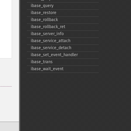
ibase_​query
ibase_​restore
ibase_​rollback
ibase_​rollback_​ret
ibase_​server_​info
ibase_​service_​attach
ibase_​service_​detach
ibase_​set_​event_​handler
ibase_​trans
ibase_​wait_​event