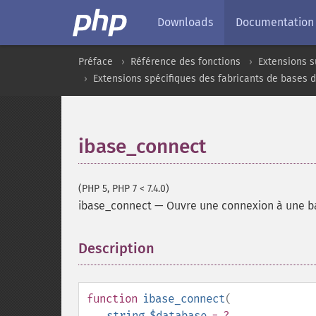
Downloads
Documentation
Préface
Référence des fonctions
Extensions s
Extensions spécifiques des fabricants de bases 
ibase_connect
(PHP 5, PHP 7 < 7.4.0)
ibase_connect
—
Ouvre une connexion à une 
Description
¶
function
ibase_connect
(
string
$database
= ?
,