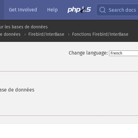
Get Involved
Help
Search docs
ur les bases de données
de données
Firebird/InterBase
Fonctions Firebird/InterBase
Change language:
base de données