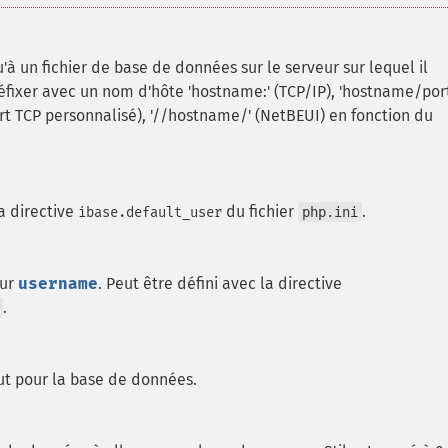
'à un fichier de base de données sur le serveur sur lequel il
 préfixer avec un nom d'hôte 'hostname:' (TCP/IP), 'hostname/port
rt TCP personnalisé), '//hostname/' (NetBEUI) en fonction du
la directive
du fichier
.
ibase.default_user
php.ini
eur
username
. Peut être défini avec la directive
.
ut pour la base de données.