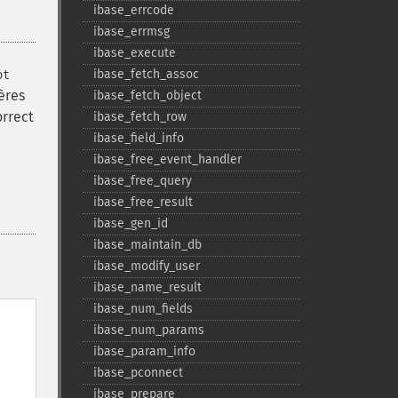
ibase_​errcode
ibase_​errmsg
ibase_​execute
ibase_​fetch_​assoc
ot
tères
ibase_​fetch_​object
orrect
ibase_​fetch_​row
ibase_​field_​info
ibase_​free_​event_​handler
ibase_​free_​query
ibase_​free_​result
ibase_​gen_​id
ibase_​maintain_​db
ibase_​modify_​user
ibase_​name_​result
ibase_​num_​fields
ibase_​num_​params
ibase_​param_​info
ibase_​pconnect
ibase_​prepare