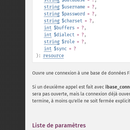
string
$username
= ?
,
string
$password
= ?
,
string
$charset
= ?
,
int
$buffers
= ?
,
int
$dialect
= ?
,
string
$role
= ?
,
int
$sync
= ?
):
resource
Ouvre une connexion à une base de données Fi
Si un deuxième appel est fait avec
ibase_conn
sera pas ouverte, mais la connexion déjà ouver
termine, à moins qu'elle ne soit fermée expli
Liste de paramètres
¶