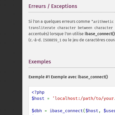
Erreurs / Exceptions
¶
Si l'on a quelques erreurs comme
"arithmetic
transliterate character between character 
accentués) lorsque l'on utilise
ibase_connect()
(c.-à-d.
ou le jeu de caractères cour
ISO8859_1
Exemples
¶
Exemple #1 Exemple avec
ibase_connect()
<?php

$host 
= 
'localhost:/path/to/your
$dbh 
= 
ibase_connect
(
$host
, 
$use