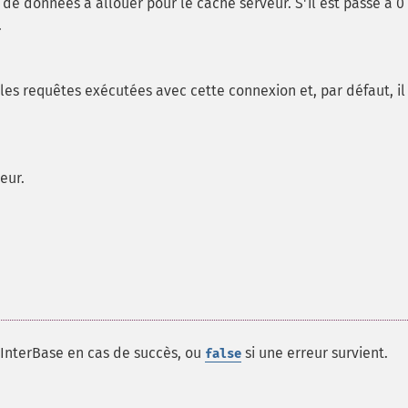
de données à allouer pour le cache serveur. S'il est passé à 0
.
les requêtes exécutées avec cette connexion et, par défaut, il
eur.
/InterBase en cas de succès, ou
si une erreur survient.
false