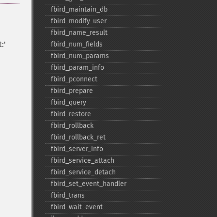
fbird_​maintain_​db
fbird_​modify_​user
fbird_​name_​result
:'
fbird_​num_​fields
fbird_​num_​params
fbird_​param_​info
fbird_​pconnect
fbird_​prepare
fbird_​query
fbird_​restore
fbird_​rollback
fbird_​rollback_​ret
fbird_​server_​info
fbird_​service_​attach
fbird_​service_​detach
fbird_​set_​event_​handler
fbird_​trans
fbird_​wait_​event