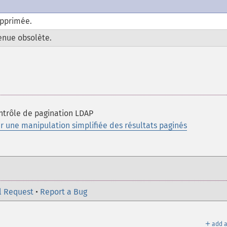
upprimée.
enue obsolète.
ntrôle de pagination LDAP
r une manipulation simplifiée des résultats paginés
l Request
•
Report a Bug
＋
add a