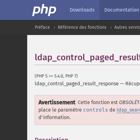
Downloads
Documentation
Préface
Référence des fonctions
Autres servi
ldap_control_paged_resul
(PHP 5 >= 5.4.0, PHP 7)
ldap_control_paged_result_response
—
Récupè
Avertissement
Cette fonction est
OBSOLÈT
place le paramètre
controls
de
ldap_sear
d'information.