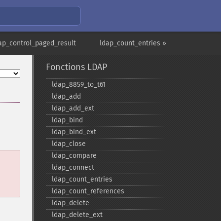
ap_control_paged_result
ldap_count_entries »
Fonctions LDAP
ldap_​8859_​to_​t61
ldap_​add
ldap_​add_​ext
ldap_​bind
ldap_​bind_​ext
ldap_​close
ldap_​compare
a
ldap_​connect
ldap_​count_​entries
ldap_​count_​references
ldap_​delete
ldap_​delete_​ext