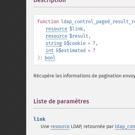
Description
¶
function
ldap_control_paged_result_r
resource
$link
,
resource
$result
,
string
&$cookie
= ?
,
int
&$estimated
= ?
):
bool
Récupère les informations de pagination envoy
Liste de paramètres
¶
link
Une
resource
LDAP, retournée par
ldap_con