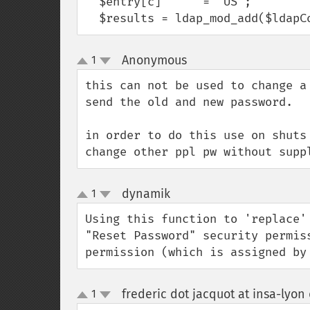
  $entry[c]      = "US";

  $results = ldap_mod_add($ldap
Anonymous
1
¶
up
down
this can not be used to change a
send the old and new password.

in order to do this use on shuts
change other ppl pw without supp
dynamik
1
¶
up
down
Using this function to 'replace'
"Reset Password" security permis
permission (which is assigned by
frederic dot jacquot at insa-lyon 
1
up
down