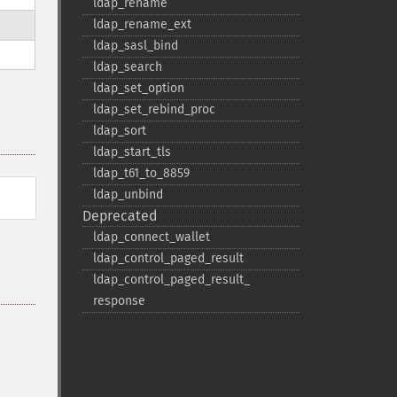
ldap_​rename
ldap_​rename_​ext
ldap_​sasl_​bind
ldap_​search
ldap_​set_​option
ldap_​set_​rebind_​proc
ldap_​sort
ldap_​start_​tls
ldap_​t61_​to_​8859
ldap_​unbind
Deprecated
ldap_​connect_​wallet
ldap_​control_​paged_​result
ldap_​control_​paged_​result_​
response