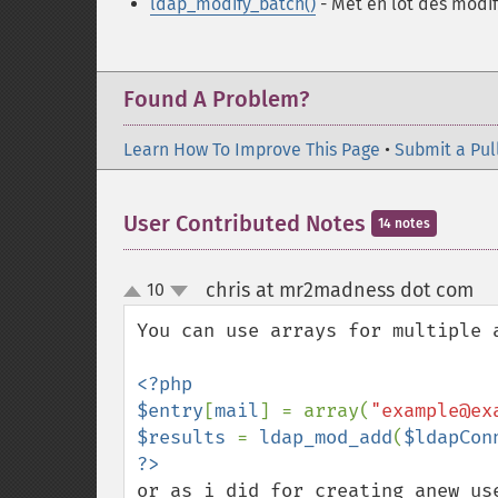
ldap_modify_batch()
- Met en lot des modif
Found A Problem?
Learn How To Improve This Page
•
Submit a Pul
User Contributed Notes
14 notes
chris at mr2madness dot com
10
¶
up
down
You can use arrays for multiple a
<?php

$entry
[
mail
] = array(
"example@ex
$results 
= 
ldap_mod_add
(
$ldapCon