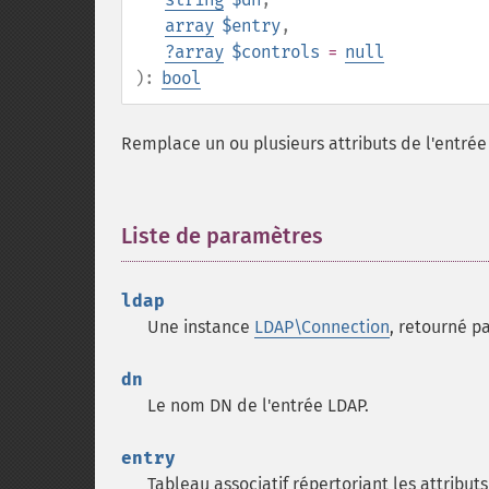
array
$entry
,
?
array
$controls
=
null
):
bool
Remplace un ou plusieurs attributs de l'entré
Liste de paramètres
¶
ldap
Une instance
LDAP\Connection
, retourné p
dn
Le nom DN de l'entrée LDAP.
entry
Tableau associatif répertoriant les attribut