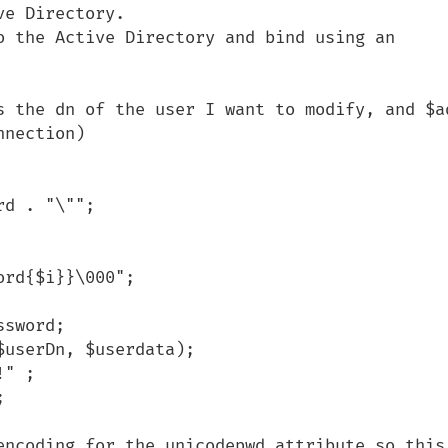
e Directory.

o the Active Directory and bind using an 
s the dn of the user I want to modify, and $ad
nection)

d . "\"";

sword;

userDn, $userdata);

" ;



encoding for the unicodepwd attribute so this 