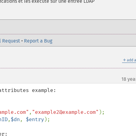
ications et les exécute sur une entrée LDAP
l Request
•
Report a Bug
＋
add a
18 yea
ttributes example:

ample.com"
,
"example2@example.com"
nID
,
$dn
, 
$entry