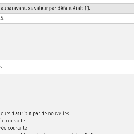
 auparavant, sa valeur par défaut était
.
[]
té.
s.
eurs d'attribut par de nouvelles
rée courante
trée courante