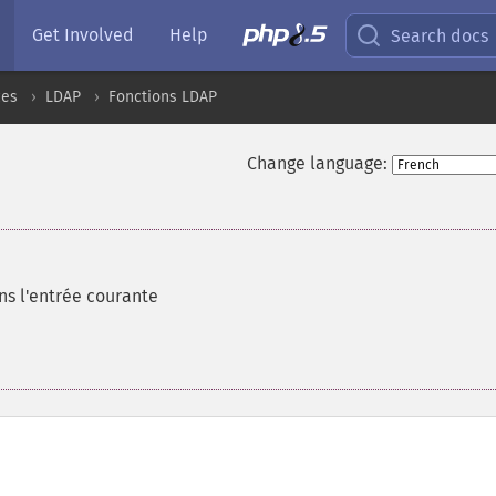
Get Involved
Help
Search docs
ces
LDAP
Fonctions LDAP
Change language:
ns l'entrée courante