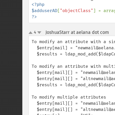
<?php

$adduserAD
[
"objectClass"
] = arra
?>
JoshuaStarr at aelana dot com
4
¶
up
down
To modify an attribute with a sin
  $entry[mail] = "newmail@aelana.com"; 

  $results = ldap_mod_add($ldapConnID,$dn, $entry); 

To modify an attribute with multi
  $entry[mail][] = "newmail@aelana.com"; 

  $entry[mail][] = "altnewmail@aelana.com"; 

  $results = ldap_mod_add($ldapConnID,$dn, $entry);

To modify multiple attributes

  $entry[mail][] = "newmail@aelana.com"; 

  $entry[mail][] = "altnewmail@aelana.com"; 
