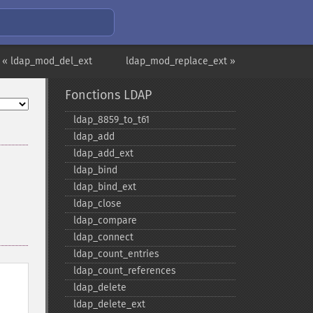
« ldap_mod_del_ext
ldap_mod_replace_ext »
Fonctions LDAP
ldap_​8859_​to_​t61
ldap_​add
ldap_​add_​ext
ldap_​bind
ldap_​bind_​ext
ldap_​close
ldap_​compare
ldap_​connect
ldap_​count_​entries
ldap_​count_​references
ldap_​delete
ldap_​delete_​ext