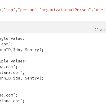
y(
"top"
,
"person"
,
"organizationalPerson"
,
"user
24 yea
gle value: 

ple values: 
