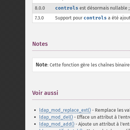
8.0.0
controls
est désormais nullable ;
7.3.0
Support pour
controls
a été ajou
Notes
¶
Note
:
Cette fonction gère les chaînes binaire
Voir aussi
¶
ldap_mod_replace_ext()
- Remplace les val
ldap_mod_del()
- Efface un attribut à l'ent
ldap_mod_add()
- Ajoute un attribut à l'en