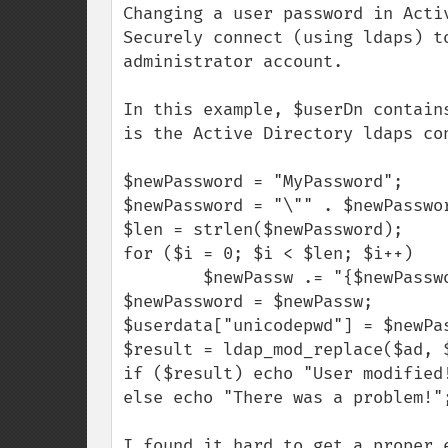
Changing a user password in Activ
Securely connect (using ldaps) t
administrator account.

In this example, $userDn contain
is the Active Directory ldaps con
$newPassword = "MyPassword";

$newPassword = "\"" . $newPasswor
$len = strlen($newPassword);

for ($i = 0; $i < $len; $i++)

        $newPassw .= "{$newPassword{$i}}\000";

$newPassword = $newPassw;

$userdata["unicodepwd"] = $newPas
$result = ldap_mod_replace($ad, $
if ($result) echo "User modified!
else echo "There was a problem!";
I found it hard to get a proper 