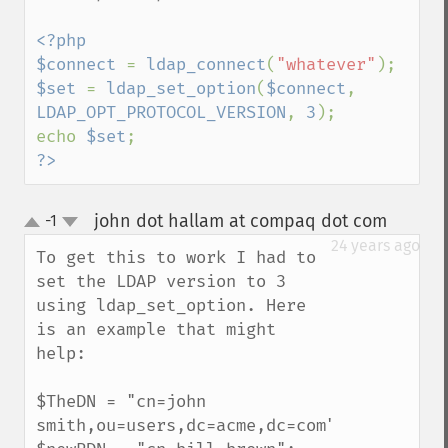
<?php

$connect 
= 
ldap_connect
(
"whatever"
$set 
= 
ldap_set_option
(
$connect
, 
LDAP_OPT_PROTOCOL_VERSION
, 
3
);

echo 
$set
?>
john dot hallam at compaq dot com
-1
¶
up
down
24 years ago
To get this to work I had to 
set the LDAP version to 3 
using ldap_set_option. Here 
is an example that might 
help:

$TheDN = "cn=john 
smith,ou=users,dc=acme,dc=com";
