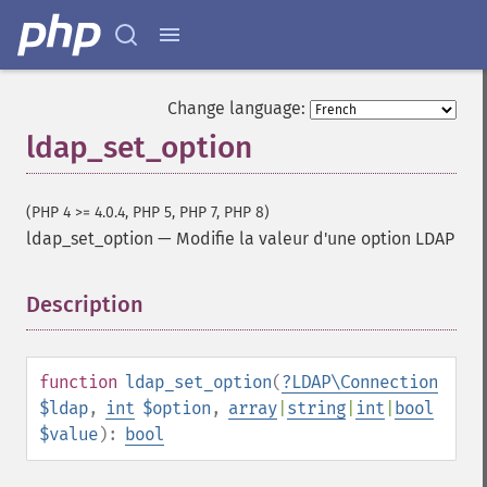
Change language:
ldap_set_option
(PHP 4 >= 4.0.4, PHP 5, PHP 7, PHP 8)
ldap_set_option
—
Modifie la valeur d'une option LDAP
Description
¶
function
ldap_set_option
(
?
LDAP\Connection
$ldap
,
int
$option
,
array
|
string
|
int
|
bool
$value
):
bool