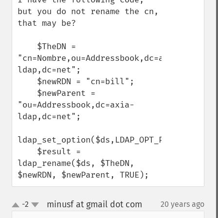
but you do not rename the cn, 
that may be?

    $TheDN = 
"cn=Nombre,ou=Addressbook,dc=axia-
ldap,dc=net";

    $newRDN = "cn=bill";

    $newParent = 
"ou=Addressbook,dc=axia-
ldap,dc=net";

ldap_set_option($ds,LDAP_OPT_PROTOCOL_VERS
    $result = 
ldap_rename($ds, $TheDN, 
$newRDN, $newParent, TRUE);
minusf at gmail dot com
-2
20 years ago
¶
up
down