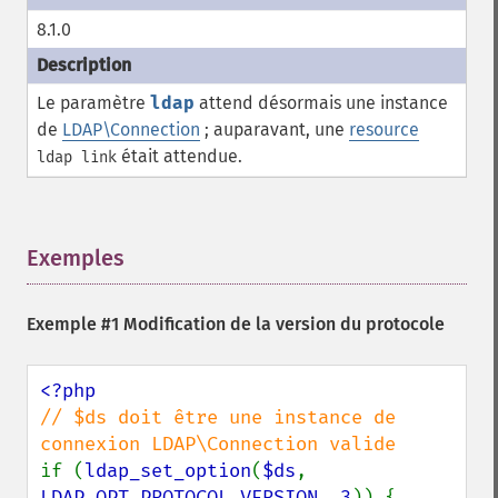
8.1.0
Le paramètre
ldap
attend désormais une instance
de
LDAP\Connection
; auparavant, une
resource
était attendue.
ldap link
Exemples
¶
Exemple #1 Modification de la version du protocole
// $ds doit être une instance de 
if (
ldap_set_option
(
$ds
, 
LDAP_OPT_PROTOCOL_VERSION
, 
3
)) {
