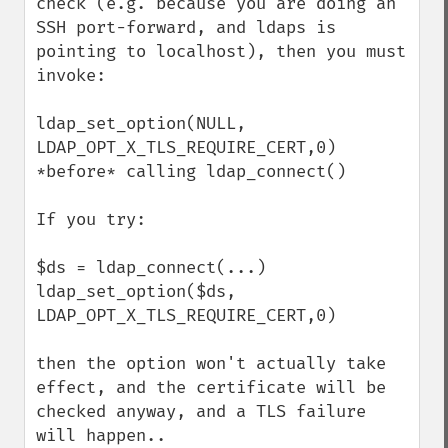
check (e.g. because you are doing an 
SSH port-forward, and ldaps is 
pointing to localhost), then you must 
invoke:

ldap_set_option(NULL, 
LDAP_OPT_X_TLS_REQUIRE_CERT,0)

*before* calling ldap_connect()

If you try: 

$ds = ldap_connect(...)

ldap_set_option($ds, 
LDAP_OPT_X_TLS_REQUIRE_CERT,0)

then the option won't actually take 
effect, and the certificate will be 
checked anyway, and a TLS failure 
will happen..