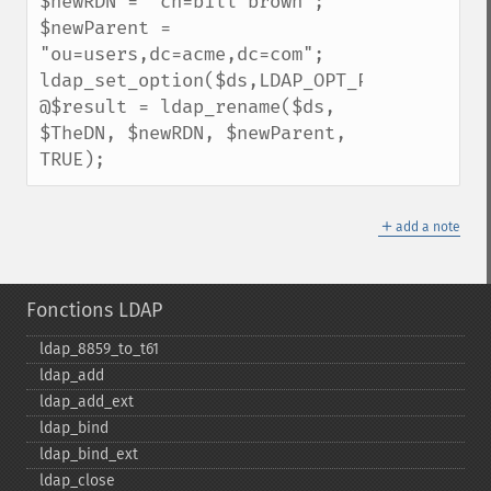
$newRDN = "cn=bill brown";

$newParent = 
"ou=users,dc=acme,dc=com";

ldap_set_option($ds,LDAP_OPT_PROTOCOL_VERS
@$result = ldap_rename($ds, 
$TheDN, $newRDN, $newParent, 
TRUE);
＋
add a note
Fonctions LDAP
ldap_​8859_​to_​t61
ldap_​add
ldap_​add_​ext
ldap_​bind
ldap_​bind_​ext
ldap_​close