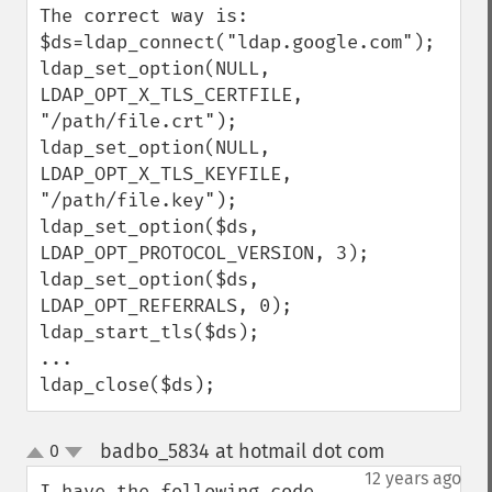
The correct way is:

$ds=ldap_connect("ldap.google.com");  

ldap_set_option(NULL, 
LDAP_OPT_X_TLS_CERTFILE, 
"/path/file.crt");

ldap_set_option(NULL, 
LDAP_OPT_X_TLS_KEYFILE, 
"/path/file.key");

ldap_set_option($ds, 
LDAP_OPT_PROTOCOL_VERSION, 3);

ldap_set_option($ds, 
LDAP_OPT_REFERRALS, 0);

ldap_start_tls($ds);

...

ldap_close($ds);
badbo_5834 at hotmail dot com
0
¶
up
down
12 years ago
I have the following code, 