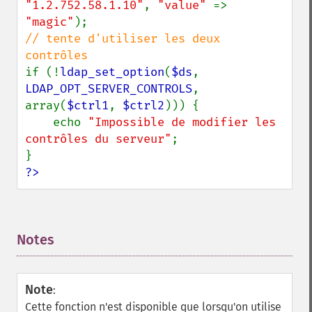
"1.2.752.58.1.10"
, 
"value" 
=> 
"magic"
// tente d'utiliser les deux 
if (!
ldap_set_option
(
$ds
, 
LDAP_OPT_SERVER_CONTROLS
, 
array(
$ctrl1
, 
$ctrl2
))) {

    echo 
"Impossible de modifier les 
contrôles du serveur"
;

?>
Notes
¶
Note
:
Cette fonction n'est disponible que lorsqu'on utilise