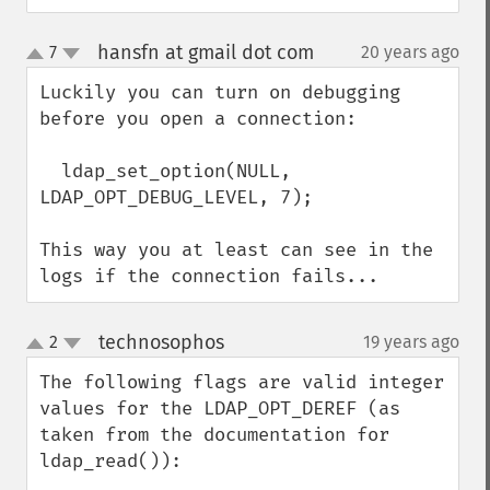
hansfn at gmail dot com
7
20 years ago
¶
up
down
Luckily you can turn on debugging 
before you open a connection:

  ldap_set_option(NULL, 
LDAP_OPT_DEBUG_LEVEL, 7);

This way you at least can see in the 
logs if the connection fails...
technosophos
2
19 years ago
¶
up
down
The following flags are valid integer 
values for the LDAP_OPT_DEREF (as 
taken from the documentation for 
ldap_read()):
