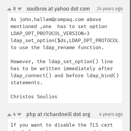
soulbros at yahoo dot com
8
24 years ago
¶
up
down
As john.hallam@compaq.com above 
mentioned ,one  has to set option 
LDAP_OPT_PROTOCOL_VERSION=3

ldap_set_option($ds,LDAP_OPT_PROTOCOL_VERS
to use the ldap_rename function.

However, the ldap_set_option() line 
has to be written immediately after 
ldap_connect() and before ldap_bind() 
statements.

Christos Soulios
php at richardneill dot org
4
4 years ago
¶
up
down
If you want to disable the TLS cert 