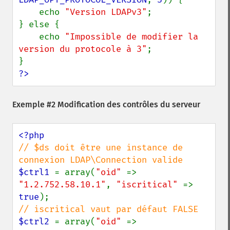
    echo 
"Version LDAPv3"
;

} else {

    echo 
"Impossible de modifier la 
version du protocole à 3"
;

?>
Exemple #2 Modification des contrôles du serveur
// $ds doit être une instance de 
$ctrl1 
= array(
"oid" 
=> 
"1.2.752.58.10.1"
, 
"iscritical" 
=> 
true
$ctrl2 
= array(
"oid" 
=> 