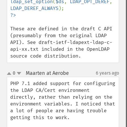
ldap_set_option
(
$ds
, 
LDAP_OPT_DEREF
, 
LDAP_DEREF_ALWAYS
?>
These are defined in the draft C API 
(presumably from the original LDAP 
API). See draft-ietf-ldapext-ldap-c-
api-xx.txt included in the OpenLDAP 
source code distribution.
Maarten at Aerobe
0
6 years ago
¶
up
down
PHP 7.1 added support for configuring 
the LDAP CA/Cert environment 
directly, rather than relying on the 
environment variables. I noticed that 
a lot of people are having trouble 
getting this to work.
