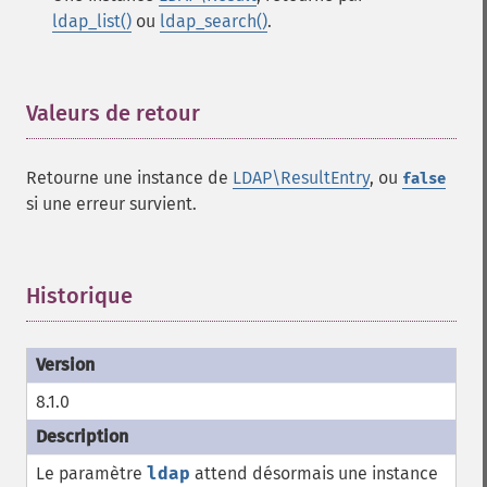
ldap_list()
ou
ldap_search()
.
Valeurs de retour
¶
Retourne une instance de
LDAP\ResultEntry
, ou
false
si une erreur survient.
Historique
¶
8.1.0
Le paramètre
ldap
attend désormais une instance