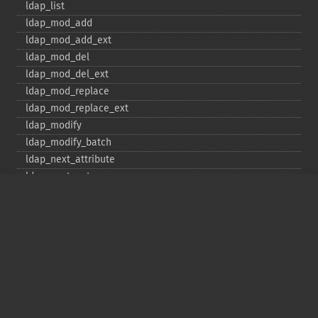
ldap_​list
ldap_​mod_​add
ldap_​mod_​add_​ext
ldap_​mod_​del
ldap_​mod_​del_​ext
ldap_​mod_​replace
ldap_​mod_​replace_​ext
ldap_​modify
ldap_​modify_​batch
ldap_​next_​attribute
ldap_​next_​entry
ldap_​next_​reference
ldap_​parse_​exop
ldap_​parse_​reference
ldap_​parse_​result
ldap_​read
ldap_​rename
ldap_​rename_​ext
ldap_​sasl_​bind