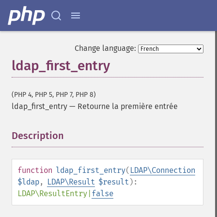
Change language:
ldap_first_entry
(PHP 4, PHP 5, PHP 7, PHP 8)
ldap_first_entry
—
Retourne la première entrée
Description
¶
function
ldap_first_entry
(
LDAP\Connection
$ldap
,
LDAP\Result
$result
):
LDAP\ResultEntry
|
false