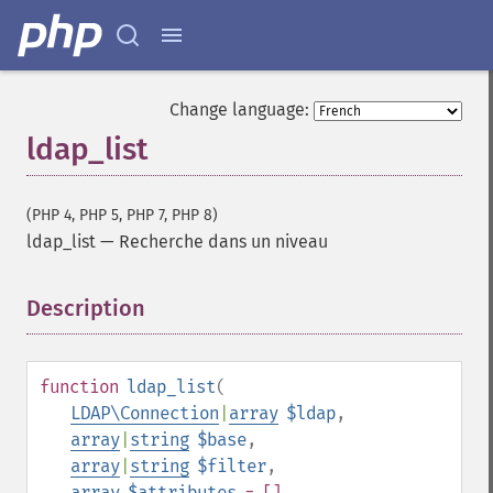
Change language:
ldap_list
(PHP 4, PHP 5, PHP 7, PHP 8)
ldap_list
—
Recherche dans un niveau
Description
¶
function
ldap_list
(
LDAP\Connection
|
array
$ldap
,
array
|
string
$base
,
array
|
string
$filter
,
array
$attributes
= []
,