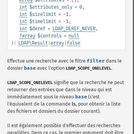
int
$attributes_only
= 0
,
int
$sizelimit
= -1
,
int
$timelimit
= -1
,
int
$deref
=
LDAP_DEREF_NEVER
,
?
array
$controls
=
null
):
LDAP\Result
|
array
|
false
Effectue une recherche avec le filtre
filter
dans le
dossier
base
avec l'option
.
LDAP_SCOPE_ONELEVEL
signifie que la recherche ne peut
LDAP_SCOPE_ONELEVEL
retourner des entrées que dans le niveau qui est
immédiatement sous le niveau
base
(c'est
l'équivalent de la commande
ls
, pour obtenir la liste
des fichiers et dossiers du dossier courant).
Il est également possible d'effectuer des recherches
parallèles. Dans ce cas, le premier argument doit être