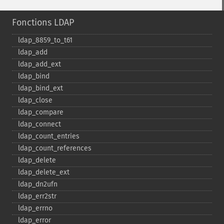
Fonctions LDAP
ldap_​8859_​to_​t61
ldap_​add
ldap_​add_​ext
ldap_​bind
ldap_​bind_​ext
ldap_​close
ldap_​compare
ldap_​connect
ldap_​count_​entries
ldap_​count_​references
ldap_​delete
ldap_​delete_​ext
ldap_​dn2ufn
ldap_​err2str
ldap_​errno
ldap_​error