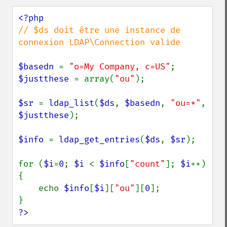
// $ds doit être une instance de 
connexion LDAP\Connection valide

$basedn 
= 
"o=My Company, c=US"
$justthese 
= array(
"ou"
);

$sr 
= 
ldap_list
(
$ds
, 
$basedn
, 
"ou=*"
, 
$justthese
);

$info 
= 
ldap_get_entries
(
$ds
, 
$sr
);

for (
$i
=
0
; 
$i 
< 
$info
[
"count"
]; 
$i
++) 
{

    echo 
$info
[
$i
][
"ou"
][
0
];

?>