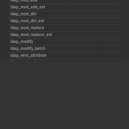
ldap_​mod_​add
ldap_​mod_​add_​ext
ldap_​mod_​del
ldap_​mod_​del_​ext
ldap_​mod_​replace
ldap_​mod_​replace_​ext
ldap_​modify
ldap_​modify_​batch
ldap_​next_​attribute
ldap_​next_​entry
ldap_​next_​reference
ldap_​parse_​exop
ldap_​parse_​reference
ldap_​parse_​result
ldap_​read
ldap_​rename
ldap_​rename_​ext
ldap_​sasl_​bind
ldap_​search