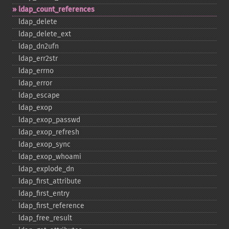
ldap_​count_​references
ldap_​delete
ldap_​delete_​ext
ldap_​dn2ufn
ldap_​err2str
ldap_​errno
ldap_​error
ldap_​escape
ldap_​exop
ldap_​exop_​passwd
ldap_​exop_​refresh
ldap_​exop_​sync
ldap_​exop_​whoami
ldap_​explode_​dn
ldap_​first_​attribute
ldap_​first_​entry
ldap_​first_​reference
ldap_​free_​result