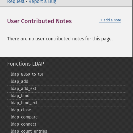
Request
•
Report a Bug
＋
User Contributed Notes
add a note
There are no user contributed notes for this page.
Fonctions LDAP
ldap_​8859_​to_​t61
ldap_​add
ldap_​add_​ext
ldap_​bind
ldap_​bind_​ext
ldap_​close
ldap_​compare
ldap_​connect
ldap_​count_​entries