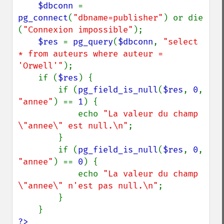
    $dbconn 
= 
pg_connect
(
"dbname=publisher"
) or die 
(
"Connexion impossible"
);

$res 
= 
pg_query
(
$dbconn
, 
"select 
* from auteurs where auteur = 
'Orwell'"
);

    if (
$res
) {

        if (
pg_field_is_null
(
$res
, 
0
, 
"annee"
) == 
1
) {

            echo 
"La valeur du champ 
\"annee\" est null.\n"
;

        }

        if (
pg_field_is_null
(
$res
, 
0
, 
"annee"
) == 
0
) {

            echo 
"La valeur du champ 
\"annee\" n'est pas null.\n"
;

        }

?>