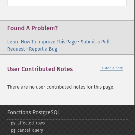
Found A Problem?
Learn How To Improve This Page
•
Submit a Pull
Request
•
Report a Bug
＋
User Contributed Notes
add a note
There are no user contributed notes for this page.
Fonctions PostgreSQL
pg_​affected_​rows
pg_​cancel_​query