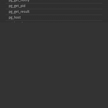
pg_​get_​notify
pg_​get_​pid
pg_​get_​result
pg_​host
pg_​insert
pg_​jit
pg_​last_​error
pg_​last_​notice
pg_​last_​oid
pg_​lo_​close
pg_​lo_​create
pg_​lo_​export
pg_​lo_​import
pg_​lo_​open
pg_​lo_​read
pg_​lo_​read_​all
pg_​lo_​seek
pg_​lo_​tell
pg_​lo_​truncate