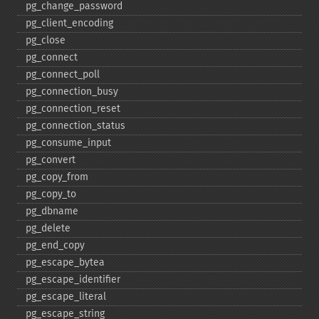
pg_​change_​password
pg_​client_​encoding
pg_​close
pg_​connect
pg_​connect_​poll
pg_​connection_​busy
pg_​connection_​reset
pg_​connection_​status
pg_​consume_​input
pg_​convert
pg_​copy_​from
pg_​copy_​to
pg_​dbname
pg_​delete
pg_​end_​copy
pg_​escape_​bytea
pg_​escape_​identifier
pg_​escape_​literal
pg_​escape_​string