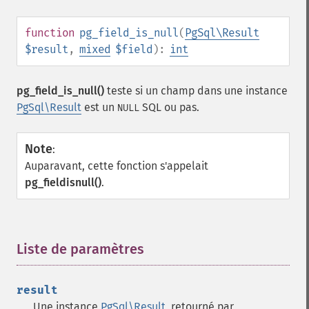
function
pg_field_is_null
(
PgSql\Result
$result
,
mixed
$field
):
int
pg_field_is_null()
teste si un champ dans une instance
PgSql\Result
est un
SQL ou pas.
NULL
Note
:
Auparavant, cette fonction s'appelait
pg_fieldisnull()
.
Liste de paramètres
¶
result
Une instance
PgSql\Result
, retourné par