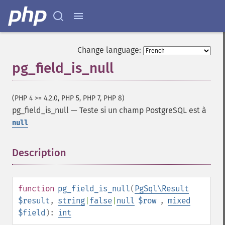
Change language:
pg_field_is_null
(PHP 4 >= 4.2.0, PHP 5, PHP 7, PHP 8)
pg_field_is_null
—
Teste si un champ PostgreSQL est à
null
Description
¶
function
pg_field_is_null
(
PgSql\Result
$result
,
string
|
false
|
null
$row
,
mixed
$field
):
int