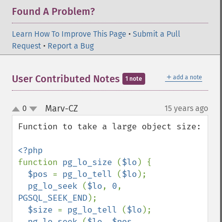
Found A Problem?
Learn How To Improve This Page
•
Submit a Pull
Request
•
Report a Bug
＋
User Contributed Notes
add a note
1 note
Marv-CZ
0
15 years ago
¶
up
down
Function to take a large object size:

function 
pg_lo_size 
(
$lo
) {

$pos 
= 
pg_lo_tell 
(
$lo
);

pg_lo_seek 
(
$lo
, 
0
, 
PGSQL_SEEK_END
);

$size 
= 
pg_lo_tell 
(
$lo
);

pg_lo_seek 
(
$lo
, 
$pos
, 