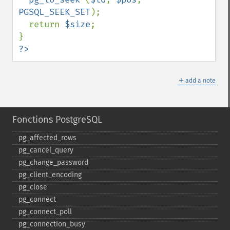
PGSQL_SEEK_SET
);

  return 
$size
;

?>
＋
add a note
Fonctions PostgreSQL
pg_​affected_​rows
pg_​cancel_​query
pg_​change_​password
pg_​client_​encoding
pg_​close
pg_​connect
pg_​connect_​poll
pg_​connection_​busy