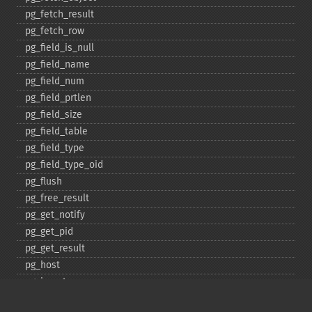
pg_​fetch_​result
pg_​fetch_​row
pg_​field_​is_​null
pg_​field_​name
pg_​field_​num
pg_​field_​prtlen
pg_​field_​size
pg_​field_​table
pg_​field_​type
pg_​field_​type_​oid
pg_​flush
pg_​free_​result
pg_​get_​notify
pg_​get_​pid
pg_​get_​result
pg_​host
pg_​insert
pg_​jit