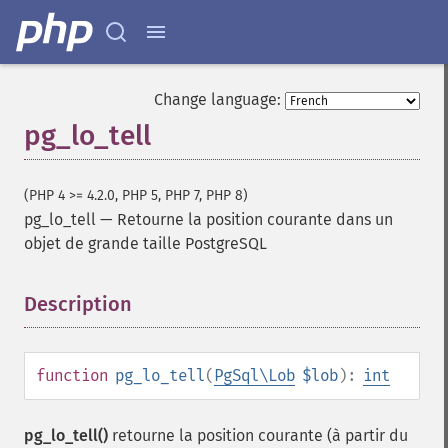
Change language:
pg_lo_tell
(PHP 4 >= 4.2.0, PHP 5, PHP 7, PHP 8)
pg_lo_tell
—
Retourne la position courante dans un
objet de grande taille PostgreSQL
Description
¶
function
pg_lo_tell
(
PgSql\Lob
$lob
):
int
pg_lo_tell()
retourne la position courante (à partir du