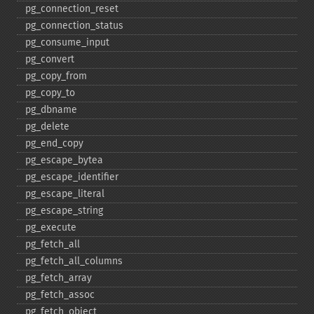
pg_​connection_​reset
pg_​connection_​status
pg_​consume_​input
pg_​convert
pg_​copy_​from
pg_​copy_​to
pg_​dbname
pg_​delete
pg_​end_​copy
pg_​escape_​bytea
pg_​escape_​identifier
pg_​escape_​literal
pg_​escape_​string
pg_​execute
pg_​fetch_​all
pg_​fetch_​all_​columns
pg_​fetch_​array
pg_​fetch_​assoc
pg_​fetch_​object