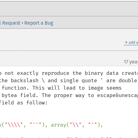
l Request
•
Report a Bug
＋
add a
17 yea
o not exactly reproduce the binary data create
the backslash \ and single quote ' are double 
 function. This will lead to image seems 
 bytea field. The proper way to escape&unescap
ield as follow:

y(
"\\\\"
, 
"''"
), array(
"\\"
, 
"'"
), 