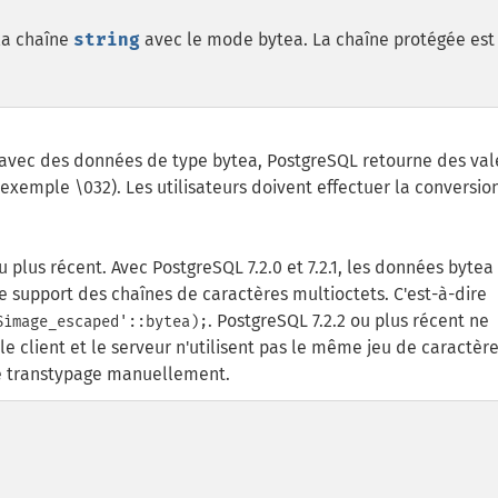
la chaîne
string
avec le mode bytea. La chaîne protégée est
avec des données de type bytea, PostgreSQL retourne des val
r exemple \032). Les utilisateurs doivent effectuer la conversio
 plus récent. Avec PostgreSQL 7.2.0 et 7.2.1, les données bytea
le support des chaînes de caractères multioctets. C'est-à-dire
. PostgreSQL 7.2.2 ou plus récent ne
$image_escaped'::bytea);
le client et le serveur n'utilisent pas le même jeu de caractères
r le transtypage manuellement.