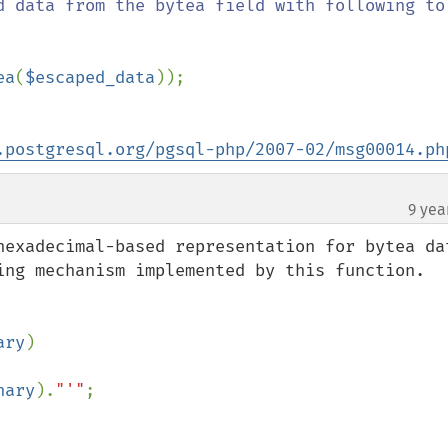
d data from the bytea field with following to 
ea
(
$escaped_data
.postgresql.org/pgsql-php/2007-02/msg00014.ph
9 yea
hexadecimal-based representation for bytea dat
ing mechanism implemented by this function.

ary
)

nary
).
"'"
;
