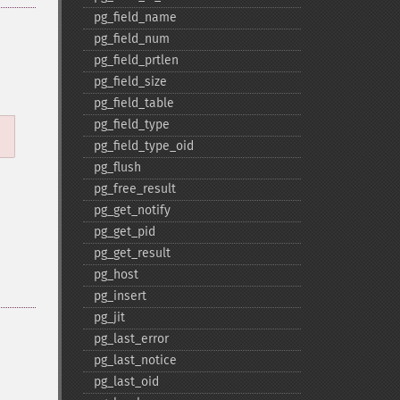
pg_​field_​name
pg_​field_​num
pg_​field_​prtlen
pg_​field_​size
pg_​field_​table
pg_​field_​type
pg_​field_​type_​oid
pg_​flush
pg_​free_​result
pg_​get_​notify
pg_​get_​pid
pg_​get_​result
pg_​host
pg_​insert
pg_​jit
pg_​last_​error
pg_​last_​notice
pg_​last_​oid