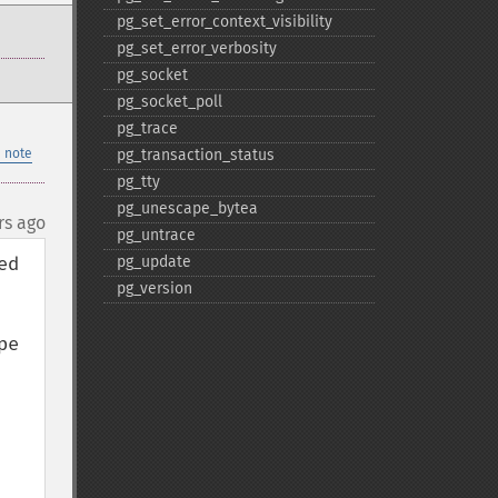
pg_​set_​error_​context_​visibility
pg_​set_​error_​verbosity
pg_​socket
pg_​socket_​poll
pg_​trace
 note
pg_​transaction_​status
pg_​tty
pg_​unescape_​bytea
rs ago
pg_​untrace
d 
pg_​update
pg_​version
e 