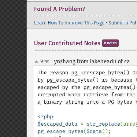
Found A Problem?
Learn How To Improve This Page
•
Submit a Pul
User Contributed Notes
8 notes
ynzhang from lakeheadu of ca
9
¶
up
down
The reason pg_unescape_bytea() d
by pg_escape_bytea() is because 
escaped by the pg_escape_bytea()
corrupted when retrieve from the
a binary string into a PG bytea f
<?php

$escaped_data 
= 
str_replace
(arra
pg_escape_bytea
(
$data