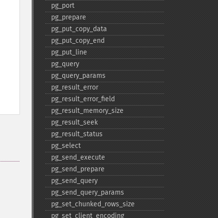
pg_​port
pg_​prepare
pg_​put_​copy_​data
pg_​put_​copy_​end
pg_​put_​line
pg_​query
pg_​query_​params
pg_​result_​error
pg_​result_​error_​field
pg_​result_​memory_​size
pg_​result_​seek
pg_​result_​status
pg_​select
pg_​send_​execute
pg_​send_​prepare
pg_​send_​query
pg_​send_​query_​params
pg_​set_​chunked_​rows_​size
pg_​set_​client_​encoding