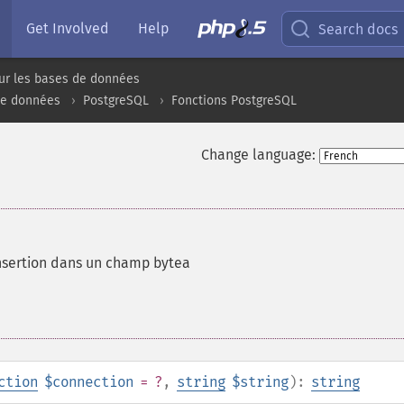
Get Involved
Help
Search docs
ur les bases de données
de données
PostgreSQL
Fonctions PostgreSQL
Change language:
nsertion dans un champ bytea
ction
$connection
= ?
,
string
$string
):
string