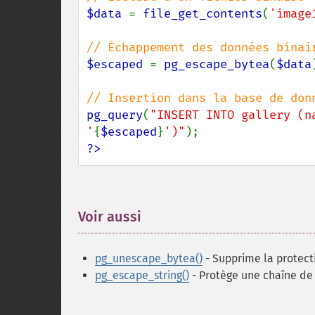
$data 
= 
file_get_contents
(
'image
$escaped 
= 
pg_escape_bytea
(
$data
pg_query
(
"INSERT INTO gallery (n
'
{
$escaped
}
')"
?>
Voir aussi
¶
pg_unescape_bytea()
- Supprime la protect
pg_escape_string()
- Protège une chaîne de