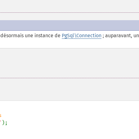
désormais une instance de
PgSql\Connection
; auparavant, u
'
);
