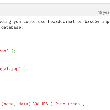
16 yea
oding you could use hexadecimal or base64 inpu
database:

foo' 
);

age1.jpg' 
);

 (name, data) VALUES ('Pine trees', 

