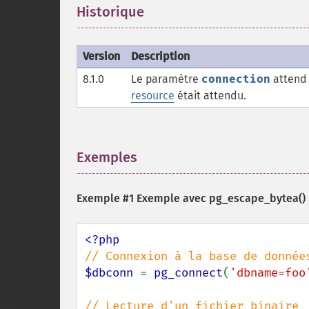
Historique
¶
Version
Description
8.1.0
Le paramètre
connection
attend 
resource
était attendu.
Exemples
¶
Exemple #1 Exemple avec
pg_escape_bytea()
$dbconn 
= 
pg_connect
(
'dbname=foo