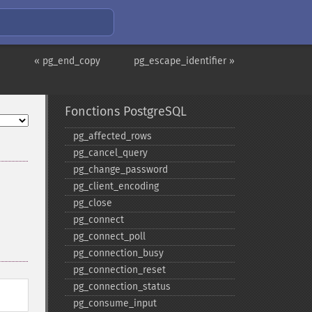
« pg_end_copy
pg_escape_identifier »
Fonctions PostgreSQL
pg_​affected_​rows
pg_​cancel_​query
pg_​change_​password
pg_​client_​encoding
pg_​close
pg_​connect
pg_​connect_​poll
pg_​connection_​busy
pg_​connection_​reset
pg_​connection_​status
pg_​consume_​input