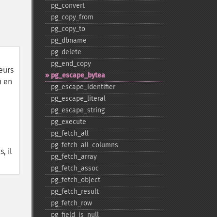
pg_​convert
pg_​copy_​from
pg_​copy_​to
pg_​dbname
pg_​delete
pg_​end_​copy
eurs
pg_​escape_​bytea
n en
pg_​escape_​identifier
pg_​escape_​literal
pg_​escape_​string
pg_​execute
pg_​fetch_​all
pg_​fetch_​all_​columns
, il
pg_​fetch_​array
pg_​fetch_​assoc
pg_​fetch_​object
pg_​fetch_​result
pg_​fetch_​row
pg_​field_​is_​null