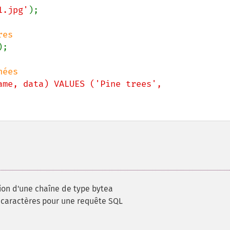
1.jpg'
);

);

ame, data) VALUES ('Pine trees', 
ion d'une chaîne de type bytea
 caractères pour une requête SQL