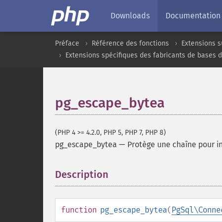
Downloads
Documentation
Préface
Référence des fonctions
Extensions s
Extensions spécifiques des fabricants de bases 
pg_escape_bytea
(PHP 4 >= 4.2.0, PHP 5, PHP 7, PHP 8)
pg_escape_bytea
—
Protège une chaîne pour i
Description
¶
function
pg_escape_bytea
(
PgSql\Conne