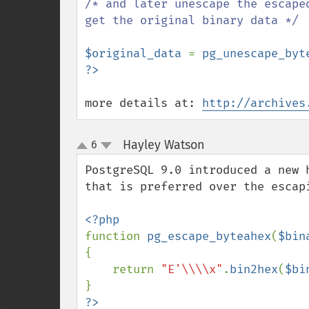
/* and later unescape the escape
get the original binary data */

$original_data 
= 
pg_unescape_byt
more details at: 
http://archives
Hayley Watson
6
¶
up
down
PostgreSQL 9.0 introduced a new 
that is preferred over the escap
function 
pg_escape_byteahex
(
$bin
{

    return 
"E'\\\\x"
.
bin2hex
(
$bi
?>