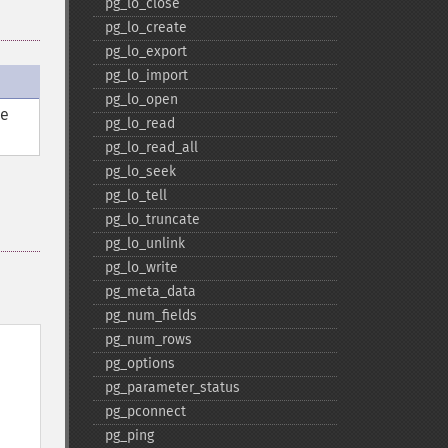
pg_​lo_​close
pg_​lo_​create
pg_​lo_​export
pg_​lo_​import
pg_​lo_​open
ne
pg_​lo_​read
pg_​lo_​read_​all
pg_​lo_​seek
pg_​lo_​tell
pg_​lo_​truncate
pg_​lo_​unlink
pg_​lo_​write
pg_​meta_​data
pg_​num_​fields
pg_​num_​rows
pg_​options
pg_​parameter_​status
pg_​pconnect
pg_​ping