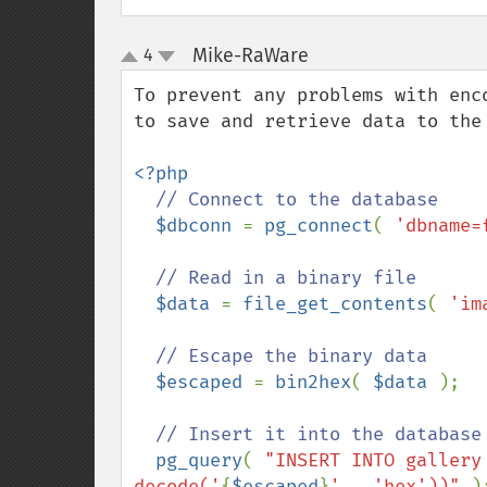
Mike-RaWare
4
¶
up
down
To prevent any problems with enc
to save and retrieve data to the 
<?php 

// Connect to the database

$dbconn 
= 
pg_connect
( 
'dbname=
// Read in a binary file

$data 
= 
file_get_contents
( 
'im
// Escape the binary data

$escaped 
= 
bin2hex
( 
$data 
);

// Insert it into the database

pg_query
( 
"INSERT INTO gallery
decode('
{
$escaped
}
' , 'hex'))" 
);