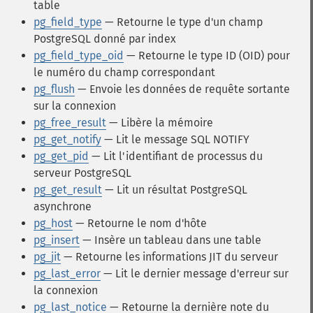
table
pg_field_type
— Retourne le type d'un champ
PostgreSQL donné par index
pg_field_type_oid
— Retourne le type ID (OID) pour
le numéro du champ correspondant
pg_flush
— Envoie les données de requête sortante
sur la connexion
pg_free_result
— Libère la mémoire
pg_get_notify
— Lit le message SQL NOTIFY
pg_get_pid
— Lit l'identifiant de processus du
serveur PostgreSQL
pg_get_result
— Lit un résultat PostgreSQL
asynchrone
pg_host
— Retourne le nom d'hôte
pg_insert
— Insère un tableau dans une table
pg_jit
— Retourne les informations JIT du serveur
pg_last_error
— Lit le dernier message d'erreur sur
la connexion
pg_last_notice
— Retourne la dernière note du