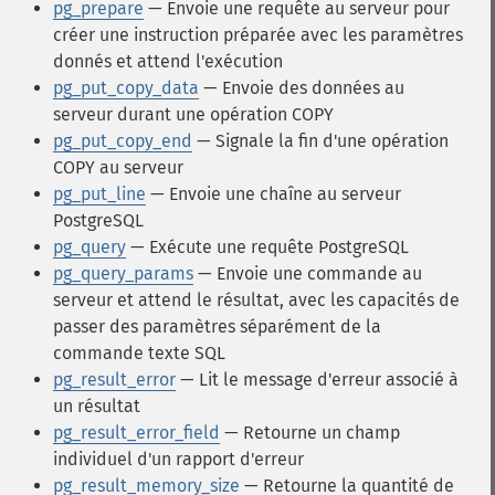
pg_prepare
— Envoie une requête au serveur pour
créer une instruction préparée avec les paramètres
donnés et attend l'exécution
pg_put_copy_data
— Envoie des données au
serveur durant une opération COPY
pg_put_copy_end
— Signale la fin d'une opération
COPY au serveur
pg_put_line
— Envoie une chaîne au serveur
PostgreSQL
pg_query
— Exécute une requête PostgreSQL
pg_query_params
— Envoie une commande au
serveur et attend le résultat, avec les capacités de
passer des paramètres séparément de la
commande texte SQL
pg_result_error
— Lit le message d'erreur associé à
un résultat
pg_result_error_field
— Retourne un champ
individuel d'un rapport d'erreur
pg_result_memory_size
— Retourne la quantité de