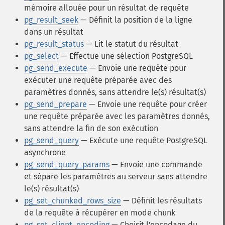
mémoire allouée pour un résultat de requête
pg_result_seek
— Définit la position de la ligne
dans un résultat
pg_result_status
— Lit le statut du résultat
pg_select
— Effectue une sélection PostgreSQL
pg_send_execute
— Envoie une requête pour
exécuter une requête préparée avec des
paramètres donnés, sans attendre le(s) résultat(s)
pg_send_prepare
— Envoie une requête pour créer
une requête préparée avec les paramètres donnés,
sans attendre la fin de son exécution
pg_send_query
— Exécute une requête PostgreSQL
asynchrone
pg_send_query_params
— Envoie une commande
et sépare les paramètres au serveur sans attendre
le(s) résultat(s)
pg_set_chunked_rows_size
— Définit les résultats
de la requête à récupérer en mode chunk
pg_set_client_encoding
— Choisit l'encodage du