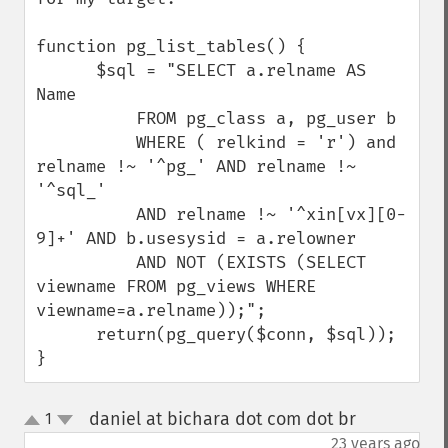
function pg_list_tables() {

      $sql = "SELECT a.relname AS 
Name

          FROM pg_class a, pg_user b

          WHERE ( relkind = 'r') and 
relname !~ '^pg_' AND relname !~ 
'^sql_'

          AND relname !~ '^xin[vx][0-
9]+' AND b.usesysid = a.relowner

          AND NOT (EXISTS (SELECT 
viewname FROM pg_views WHERE 
viewname=a.relname));";

      return(pg_query($conn, $sql));

}
daniel at bichara dot com dot br
1
¶
up
down
23 years ago