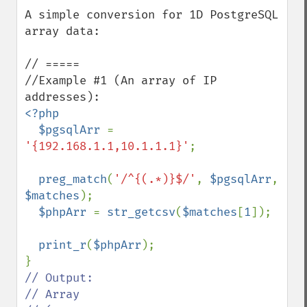
down
A simple conversion for 1D PostgreSQL 
array data:

// =====

//Example #1 (An array of IP 
<?php

  $pgsqlArr 
= 
'{192.168.1.1,10.1.1.1}'
;

preg_match
(
'/^{(.*)}$/'
, 
$pgsqlArr
, 
$matches
);

$phpArr 
= 
str_getcsv
(
$matches
[
1
]);

print_r
(
$phpArr
);

// Output:

// Array
