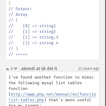
// Output:

// Array

// (

//    [0] => string1

//    [1] => string2

//    [2] => string,3

//    [3] => string 4

// )

// =====
abondi at ijk dot it
3
22 years ago
¶
up
down
I've found another function to mimic 
the following mysql list tables 
function 
(
http://www.php.net/manual/en/function.my
list-tables.php
) that's more useful 
for my target:
