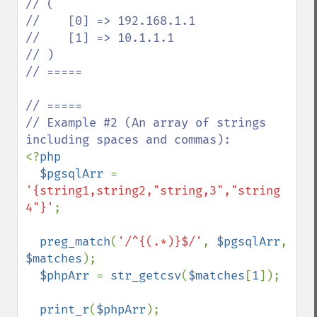
// (

//    [0] => 192.168.1.1

//    [1] => 10.1.1.1

// )

// =====

// =====

// Example #2 (An array of strings 
<?
php

  $pgsqlArr 
= 
'{string1,string2,"string,3","string 
4"}'
;

preg_match
(
'/^{(.*)}$/'
, 
$pgsqlArr
, 
$matches
);

$phpArr 
= 
str_getcsv
(
$matches
[
1
]);

print_r
(
$phpArr
);
