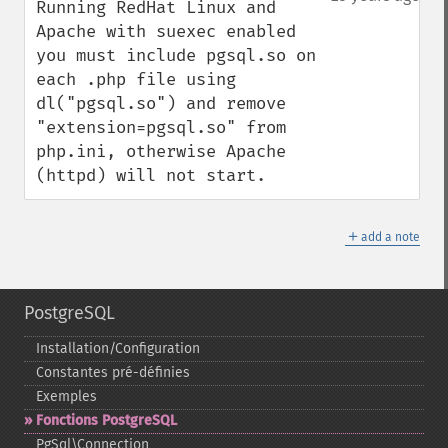
Running RedHat Linux and 
Apache with suexec enabled 
you must include pgsql.so on 
each .php file using 
dl("pgsql.so") and remove 
"extension=pgsql.so" from 
php.ini, otherwise Apache 
(httpd) will not start.
＋
add a note
PostgreSQL
Installation/Configuration
Constantes pré-​définies
Exemples
Fonctions PostgreSQL
PgSql\Connection