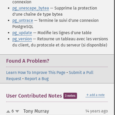
connexion
pg_unescape_bytea
— Supprime la protection
d'une chaîne de type bytea
pg_untrace
— Termine le suivi d'une connexion
PostgreSQL
pg_update
— Modifie les lignes d'une table
pg_version
— Retourne un tableau avec les versions
du client, du protocole et du serveur (si disponible)
Found A Problem?
Learn How To Improve This Page
•
Submit a Pull
Request
•
Report a Bug
＋
User Contributed Notes
add a note
3 notes
Tony Murray
6
14 years ago
¶
up