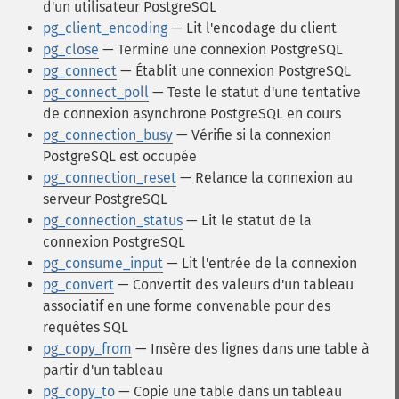
d'un utilisateur PostgreSQL
pg_client_encoding
— Lit l'encodage du client
pg_close
— Termine une connexion PostgreSQL
pg_connect
— Établit une connexion PostgreSQL
pg_connect_poll
— Teste le statut d'une tentative
de connexion asynchrone PostgreSQL en cours
pg_connection_busy
— Vérifie si la connexion
PostgreSQL est occupée
pg_connection_reset
— Relance la connexion au
serveur PostgreSQL
pg_connection_status
— Lit le statut de la
connexion PostgreSQL
pg_consume_input
— Lit l'entrée de la connexion
pg_convert
— Convertit des valeurs d'un tableau
associatif en une forme convenable pour des
requêtes SQL
pg_copy_from
— Insère des lignes dans une table à
partir d'un tableau
pg_copy_to
— Copie une table dans un tableau