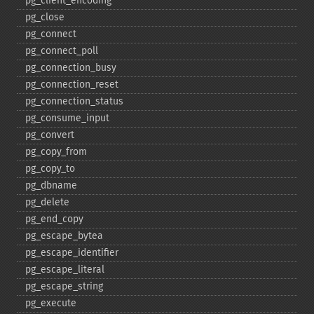
pg_​client_​encoding
pg_​close
pg_​connect
pg_​connect_​poll
pg_​connection_​busy
pg_​connection_​reset
pg_​connection_​status
pg_​consume_​input
pg_​convert
pg_​copy_​from
pg_​copy_​to
pg_​dbname
pg_​delete
pg_​end_​copy
pg_​escape_​bytea
pg_​escape_​identifier
pg_​escape_​literal
pg_​escape_​string
pg_​execute