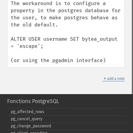
The workaround is to configure a 
property in the postgres database for 
the user, to make postgres behave as 
the old default.

ALTER USER username SET bytea_output 
= 'escape';

(or using the pgadmin interface)
＋
add a note
Fonctions PostgreSQL
pg_​affected_​rows
pg_​cancel_​query
pg_​change_​password