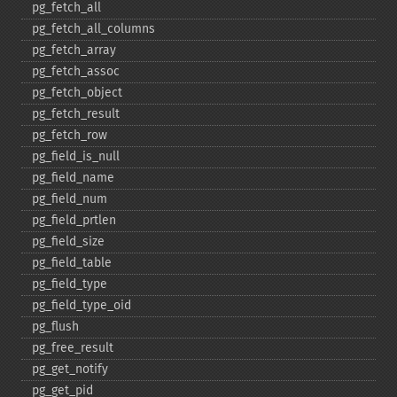
pg_​fetch_​all
pg_​fetch_​all_​columns
pg_​fetch_​array
pg_​fetch_​assoc
pg_​fetch_​object
pg_​fetch_​result
pg_​fetch_​row
pg_​field_​is_​null
pg_​field_​name
pg_​field_​num
pg_​field_​prtlen
pg_​field_​size
pg_​field_​table
pg_​field_​type
pg_​field_​type_​oid
pg_​flush
pg_​free_​result
pg_​get_​notify
pg_​get_​pid