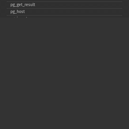
pg_​get_​result
pg_​host
pg_​insert
pg_​jit
pg_​last_​error
pg_​last_​notice
pg_​last_​oid
pg_​lo_​close
pg_​lo_​create
pg_​lo_​export
pg_​lo_​import
pg_​lo_​open
pg_​lo_​read
pg_​lo_​read_​all
pg_​lo_​seek
pg_​lo_​tell
pg_​lo_​truncate
pg_​lo_​unlink