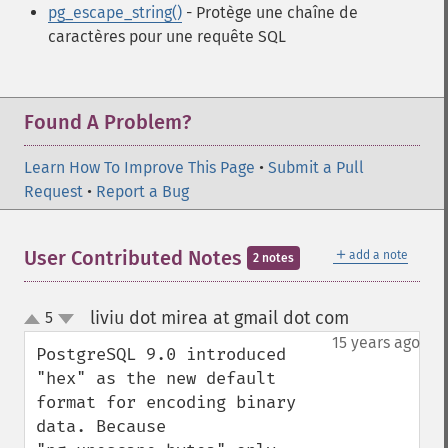
pg_escape_string()
- Protège une chaîne de
caractères pour une requête SQL
Found A Problem?
Learn How To Improve This Page
•
Submit a Pull
Request
•
Report a Bug
＋
User Contributed Notes
add a note
2 notes
liviu dot mirea at gmail dot com
5
¶
up
down
15 years ago
PostgreSQL 9.0 introduced 
"hex" as the new default 
format for encoding binary 
data. Because 