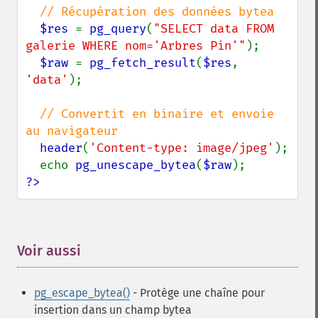
// Récupération des données bytea

$res 
= 
pg_query
(
"SELECT data FROM 
galerie WHERE nom='Arbres Pin'"
);  

$raw 
= 
pg_fetch_result
(
$res
, 
'data'
);

// Convertit en binaire et envoie 
au navigateur

header
(
'Content-type: image/jpeg'
);

  echo 
pg_unescape_bytea
(
$raw
?>
Voir aussi
¶
pg_escape_bytea()
- Protège une chaîne pour
insertion dans un champ bytea