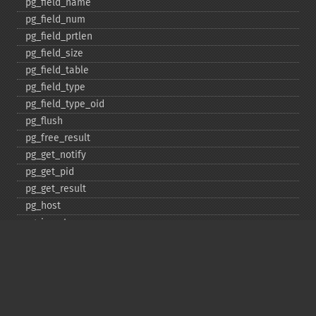
pg_​field_​name
pg_​field_​num
pg_​field_​prtlen
pg_​field_​size
pg_​field_​table
pg_​field_​type
pg_​field_​type_​oid
pg_​flush
pg_​free_​result
pg_​get_​notify
pg_​get_​pid
pg_​get_​result
pg_​host
pg_​insert
pg_​jit
pg_​last_​error
pg_​last_​notice
pg_​last_​oid
pg_​lo_​close