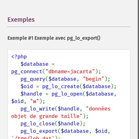
Exemples
¶
Exemple #1 Exemple avec
pg_lo_export()
<?php

   $database 
= 
pg_connect
(
"dbname=jacarta"
);

pg_query
(
$database
, 
"begin"
);

$oid 
= 
pg_lo_create
(
$database
);

$handle 
= 
pg_lo_open
(
$database
, 
$oid
, 
"w"
);

pg_lo_write
(
$handle
, 
"données 
objet de grande taille"
);

pg_lo_close
(
$handle
);

pg_lo_export
(
$database
, 
$oid
, 
'/tmp/lob.dat'
);
