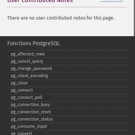
User Contributed Notes
There are no user contributed notes for this page.
Fonctions PostgreSQL
pg_​affected_​rows
pg_​cancel_​query
pg_​change_​password
pg_​client_​encoding
pg_​close
pg_​connect
pg_​connect_​poll
pg_​connection_​busy
pg_​connection_​reset
pg_​connection_​status
pg_​consume_​input
pg_​convert