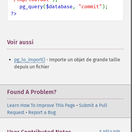
pg_query
(
$database
, 
"commit"
?>
Voir aussi
¶
pg_lo_import()
- Importe un objet de grande taille
depuis un fichier
Found A Problem?
Learn How To Improve This Page
•
Submit a Pull
Request
•
Report a Bug
＋
add a note