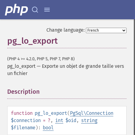
Change language:
pg_lo_export
(PHP 4 >= 4.2.0, PHP 5, PHP 7, PHP 8)
pg_lo_export
—
Exporte un objet de grande taille vers
un fichier
Description
¶
function
pg_lo_export
(
PgSql\Connection
$connection
= ?
,
int
$oid
,
string
$filename
):
bool