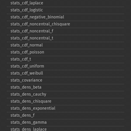
stats_​cdf_​laplace
stats_​cdf_​logistic
stats_​cdf_​negative_​binomial
stats_​cdf_​noncentral_​chisquare
stats_​cdf_​noncentral_​f
stats_​cdf_​noncentral_​t
stats_​cdf_​normal
stats_​cdf_​poisson
stats_​cdf_​t
stats_​cdf_​uniform
stats_​cdf_​weibull
stats_​covariance
stats_​dens_​beta
stats_​dens_​cauchy
stats_​dens_​chisquare
stats_​dens_​exponential
stats_​dens_​f
stats_​dens_​gamma
stats_​dens_​laplace