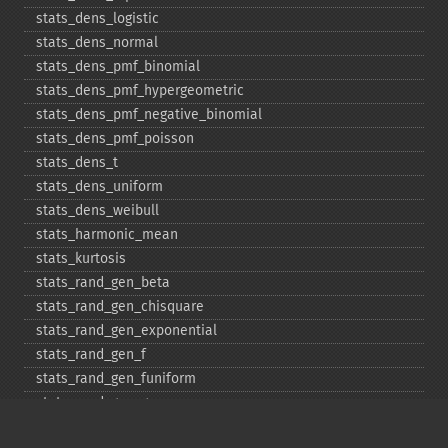
stats_​dens_​logistic
stats_​dens_​normal
stats_​dens_​pmf_​binomial
stats_​dens_​pmf_​hypergeometric
stats_​dens_​pmf_​negative_​binomial
stats_​dens_​pmf_​poisson
stats_​dens_​t
stats_​dens_​uniform
stats_​dens_​weibull
stats_​harmonic_​mean
stats_​kurtosis
stats_​rand_​gen_​beta
stats_​rand_​gen_​chisquare
stats_​rand_​gen_​exponential
stats_​rand_​gen_​f
stats_​rand_​gen_​funiform
stats_​rand_​gen_​gamma
stats_​rand_​gen_​ibinomial