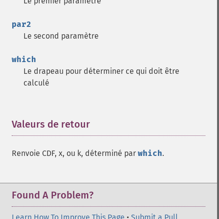
Le premier paramètre
par2
Le second paramètre
which
Le drapeau pour déterminer ce qui doit être
calculé
Valeurs de retour
¶
Renvoie CDF, x, ou k, déterminé par
which
.
Found A Problem?
Learn How To Improve This Page
•
Submit a Pull