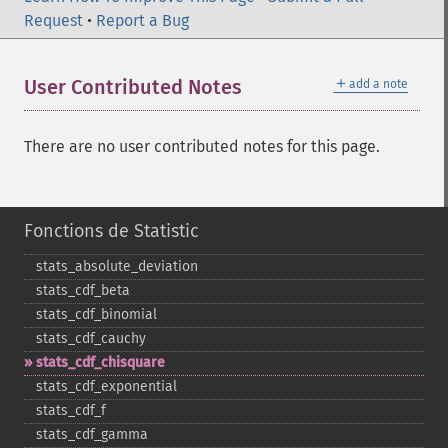
Request
•
Report a Bug
＋
User Contributed Notes
add a note
There are no user contributed notes for this page.
Fonctions de Statistic
stats_​absolute_​deviation
stats_​cdf_​beta
stats_​cdf_​binomial
stats_​cdf_​cauchy
stats_​cdf_​chisquare
stats_​cdf_​exponential
stats_​cdf_​f
stats_​cdf_​gamma