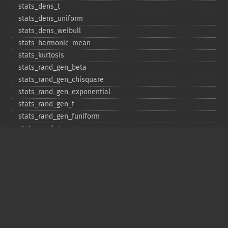
stats_​dens_​t
stats_​dens_​uniform
stats_​dens_​weibull
stats_​harmonic_​mean
stats_​kurtosis
stats_​rand_​gen_​beta
stats_​rand_​gen_​chisquare
stats_​rand_​gen_​exponential
stats_​rand_​gen_​f
stats_​rand_​gen_​funiform
stats_​rand_​gen_​gamma
stats_​rand_​gen_​ibinomial
stats_​rand_​gen_​ibinomial_​negative
stats_​rand_​gen_​int
stats_​rand_​gen_​ipoisson
stats_​rand_​gen_​iuniform
stats_​rand_​gen_​noncentral_​chisquare
stats_​rand_​gen_​noncentral_​f
stats_​rand_​gen_​noncentral_​t