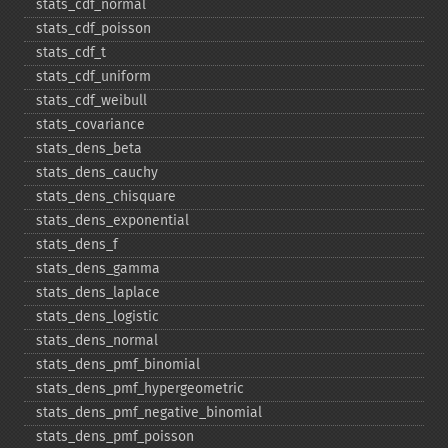
stats_​cdf_​normal
stats_​cdf_​poisson
stats_​cdf_​t
stats_​cdf_​uniform
stats_​cdf_​weibull
stats_​covariance
stats_​dens_​beta
stats_​dens_​cauchy
stats_​dens_​chisquare
stats_​dens_​exponential
stats_​dens_​f
stats_​dens_​gamma
stats_​dens_​laplace
stats_​dens_​logistic
stats_​dens_​normal
stats_​dens_​pmf_​binomial
stats_​dens_​pmf_​hypergeometric
stats_​dens_​pmf_​negative_​binomial
stats_​dens_​pmf_​poisson