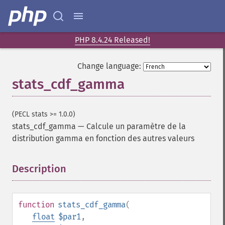
PHP 8.4.24 Released!
Change language:
stats_cdf_gamma
(PECL stats >= 1.0.0)
stats_cdf_gamma
—
Calcule un paramètre de la
distribution gamma en fonction des autres valeurs
Description
¶
function
stats_cdf_gamma
(
float
$par1
,