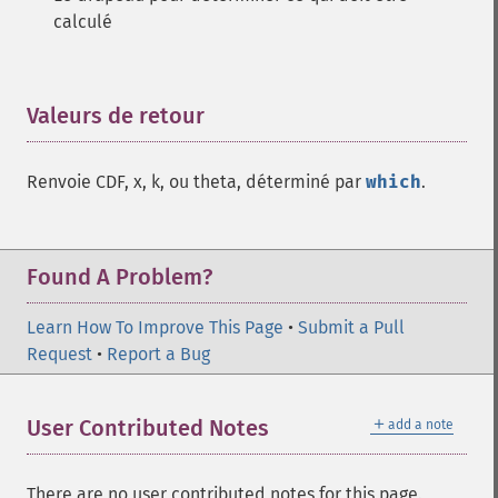
calculé
Valeurs de retour
¶
Renvoie CDF, x, k, ou theta, déterminé par
which
.
Found A Problem?
Learn How To Improve This Page
•
Submit a Pull
Request
•
Report a Bug
＋
User Contributed Notes
add a note
There are no user contributed notes for this page.