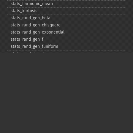
stats_​harmonic_​mean
stats_​kurtosis
stats_​rand_​gen_​beta
stats_​rand_​gen_​chisquare
stats_​rand_​gen_​exponential
stats_​rand_​gen_​f
stats_​rand_​gen_​funiform
stats_​rand_​gen_​gamma
stats_​rand_​gen_​ibinomial
stats_​rand_​gen_​ibinomial_​negative
stats_​rand_​gen_​int
stats_​rand_​gen_​ipoisson
stats_​rand_​gen_​iuniform
stats_​rand_​gen_​noncentral_​chisquare
stats_​rand_​gen_​noncentral_​f
stats_​rand_​gen_​noncentral_​t
stats_​rand_​gen_​normal
stats_​rand_​gen_​t
stats_​rand_​get_​seeds