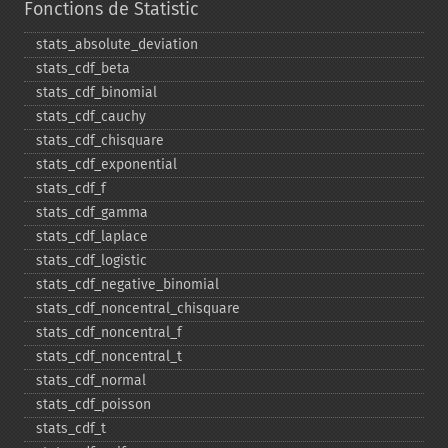
Fonctions de Statistic
stats_​absolute_​deviation
stats_​cdf_​beta
stats_​cdf_​binomial
stats_​cdf_​cauchy
stats_​cdf_​chisquare
stats_​cdf_​exponential
stats_​cdf_​f
stats_​cdf_​gamma
stats_​cdf_​laplace
stats_​cdf_​logistic
stats_​cdf_​negative_​binomial
stats_​cdf_​noncentral_​chisquare
stats_​cdf_​noncentral_​f
stats_​cdf_​noncentral_​t
stats_​cdf_​normal
stats_​cdf_​poisson
stats_​cdf_​t