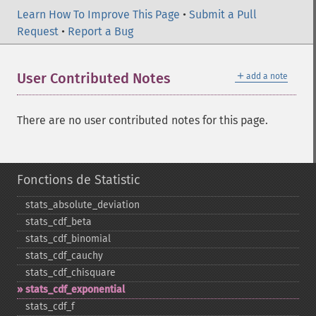
Learn How To Improve This Page
•
Submit a Pull
Request
•
Report a Bug
＋
User Contributed Notes
add a note
There are no user contributed notes for this page.
Fonctions de Statistic
stats_​absolute_​deviation
stats_​cdf_​beta
stats_​cdf_​binomial
stats_​cdf_​cauchy
stats_​cdf_​chisquare
stats_​cdf_​exponential
stats_​cdf_​f