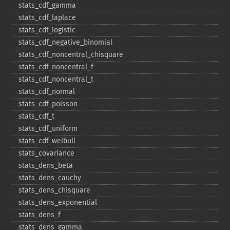
stats_​cdf_​gamma
stats_​cdf_​laplace
stats_​cdf_​logistic
stats_​cdf_​negative_​binomial
stats_​cdf_​noncentral_​chisquare
stats_​cdf_​noncentral_​f
stats_​cdf_​noncentral_​t
stats_​cdf_​normal
stats_​cdf_​poisson
stats_​cdf_​t
stats_​cdf_​uniform
stats_​cdf_​weibull
stats_​covariance
stats_​dens_​beta
stats_​dens_​cauchy
stats_​dens_​chisquare
stats_​dens_​exponential
stats_​dens_​f
stats_​dens_​gamma