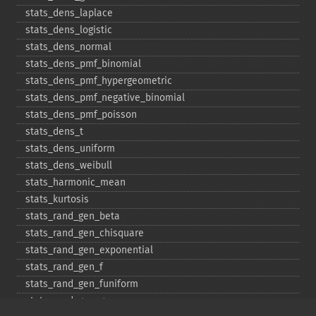
stats_​dens_​laplace
stats_​dens_​logistic
stats_​dens_​normal
stats_​dens_​pmf_​binomial
stats_​dens_​pmf_​hypergeometric
stats_​dens_​pmf_​negative_​binomial
stats_​dens_​pmf_​poisson
stats_​dens_​t
stats_​dens_​uniform
stats_​dens_​weibull
stats_​harmonic_​mean
stats_​kurtosis
stats_​rand_​gen_​beta
stats_​rand_​gen_​chisquare
stats_​rand_​gen_​exponential
stats_​rand_​gen_​f
stats_​rand_​gen_​funiform
stats_​rand_​gen_​gamma