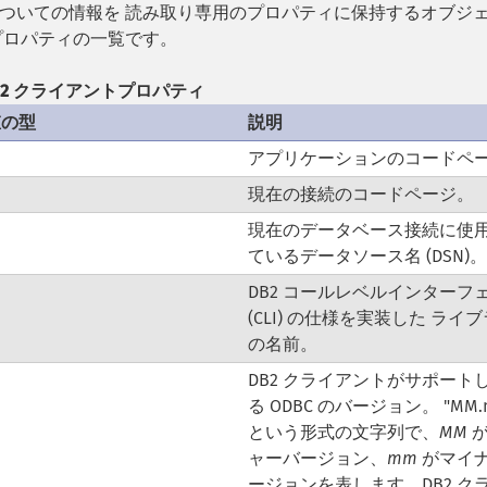
についての情報を 読み取り専用のプロパティに保持するオブジ
トプロパティの一覧です。
B2 クライアントプロパティ
値の型
説明
アプリケーションのコードペ
現在の接続のコードページ。
現在のデータベース接続に使
ているデータソース名 (DSN)
DB2 コールレベルインターフ
(CLI) の仕様を実装した ライ
の名前。
DB2 クライアントがサポート
る ODBC のバージョン。 "MM.
という形式の文字列で、
MM
が
ャーバージョン、
mm
がマイ
ージョンを表します。DB2 ク