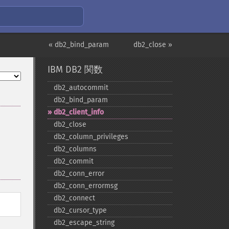
« db2_bind_param
db2_close »
IBM DB2 関数
db2_​autocommit
db2_​bind_​param
db2_​client_​info
db2_​close
db2_​column_​privileges
db2_​columns
db2_​commit
db2_​conn_​error
db2_​conn_​errormsg
db2_​connect
db2_​cursor_​type
db2_​escape_​string