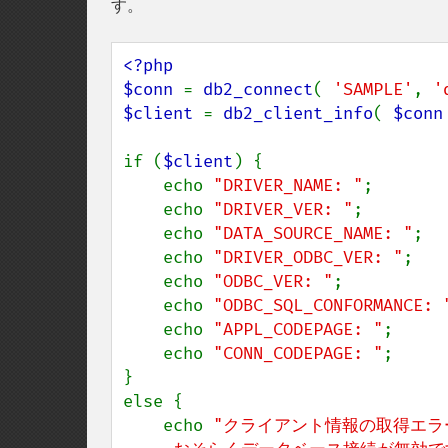
す。
<?php

$conn 
= 
db2_connect
( 
'SAMPLE'
, 
'
$client 
= 
db2_client_info
( 
$conn
if (
$client
) {

    echo 
"DRIVER_NAME: "
;       
    echo 
"DRIVER_VER: "
;        
    echo 
"DATA_SOURCE_NAME: "
;  
    echo 
"DRIVER_ODBC_VER: "
;   
    echo 
"ODBC_VER: "
;          
    echo 
"ODBC_SQL_CONFORMANCE: 
    echo 
"APPL_CODEPAGE: "
;     
    echo 
"CONN_CODEPAGE: "
;     
}

else {

    echo 
"クライアント情報の取得エラー