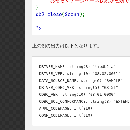
     おそらくデータベース接続が無効
db2_close
(
$conn
);

?>
上の例の出力は以下となります。
DRIVER_NAME: string(8) "libdb2.a"

DRIVER_VER: string(10) "08.02.0001"

DATA_SOURCE_NAME: string(6) "SAMPLE"

DRIVER_ODBC_VER: string(5) "03.51"

ODBC_VER: string(10) "03.01.0000"

ODBC_SQL_CONFORMANCE: string(8) "EXTENDE
APPL_CODEPAGE: int(819)

CONN_CODEPAGE: int(819)