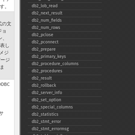
db2_​lob_​read
ます。
db2_​next_​result
db2_​num_​fields
形式の文
db2_​num_​rows
ジョ
db2_​pclose
ン、
db2_​pconnect
表し
db2_​prepare
 メジ
db2_​primary_​keys
バージ
db2_​procedure_​columns
しま
db2_​procedures
db2_​result
DBC
db2_​rollback
db2_​server_​info
db2_​set_​option
db2_​special_​columns
をサ
db2_​statistics
db2_​stmt_​error
db2_​stmt_​errormsg