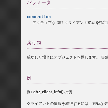
パラメータ
¶
connection
アクティブな DB2 クライアント接続を指
戻り値
¶
成功した場合にオブジェクトを返します。 失
例
¶
例1
db2_client_info()
の例
クライアントの情報を取得するには、有効な