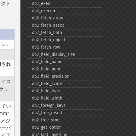
ェクト
db2_​exec
db2_​execute
db2_​fetch_​array
db2_​fetch_​assoc
db2_​fetch_​both
db2_​fetch_​object
ージ。
db2_​fetch_​row
db2_​field_​display_​size
db2_​field_​name
用され
db2_​field_​num
。
db2_​field_​precision
ェイス
db2_​field_​scale
ブラリ
db2_​field_​type
db2_​field_​width
db2_​foreign_​keys
してい
db2_​free_​result
mm"
db2_​free_​stmt
メジ
db2_​get_​option
ナーバ
db2_​last_​insert_​id
ライア