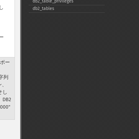
db2_​table_​privileges
トし
db2_​tables
ポー
サポー
文字列
ン、
そし
DB2
000"