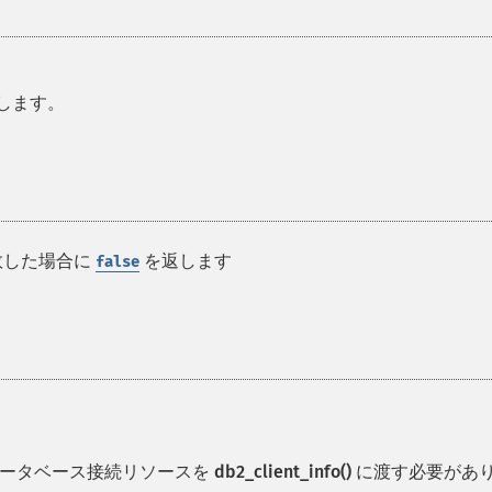
定します。
敗した場合に
を返します
false
データベース接続リソースを
db2_client_info()
に渡す必要があ