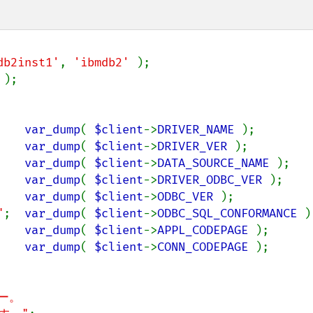
db2inst1'
, 
'ibmdb2' 
 
);

    
var_dump
( 
$client
->
DRIVER_NAME 
);

    
var_dump
( 
$client
->
DRIVER_VER 
);

    
var_dump
( 
$client
->
DATA_SOURCE_NAME 
);

    
var_dump
( 
$client
->
DRIVER_ODBC_VER 
);

    
var_dump
( 
$client
->
ODBC_VER 
);

"
;  
var_dump
( 
$client
->
ODBC_SQL_CONFORMANCE 
)
    
var_dump
( 
$client
->
APPL_CODEPAGE 
);

    
var_dump
( 
$client
->
CONN_CODEPAGE 
);

。
