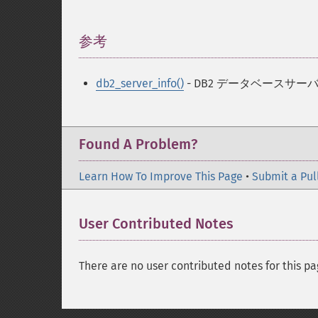
参考
¶
db2_server_info()
- DB2 データベース
Found A Problem?
Learn How To Improve This Page
•
Submit a Pul
User Contributed Notes
There are no user contributed notes for this pa