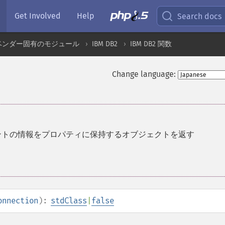
Get Involved
Help
Search docs
ベンダー固有のモジュール
IBM DB2
IBM DB2 関数
Change language:
アントの情報をプロパティに保持するオブジェクトを返す
onnection
):
stdClass
|
false