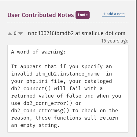
＋
User Contributed Notes
add a note
1 note
nnd100216ibmdb2 at smallcue dot com
0
up
down
¶
16 years ago
A word of warning:

It appears that if you specify an 
invalid ibm_db2.instance_name  in 
your php.ini file, your cataloged 
db2_connect() will fail with a 
returned value of false and when you 
use db2_conn_error() or 
db2_conn_errormsg() to check on the 
reason, those functions will return 
an empty string.