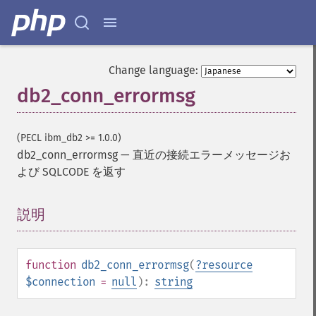
Change language:
db2_conn_errormsg
(PECL ibm_db2 >= 1.0.0)
db2_conn_errormsg
—
直近の接続エラーメッセージお
よび SQLCODE を返す
説明
¶
function
db2_conn_errormsg
(
?
resource
$connection
=
null
):
string