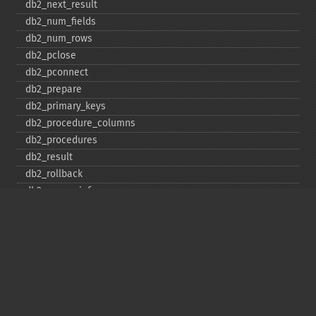
db2_​next_​result
db2_​num_​fields
db2_​num_​rows
db2_​pclose
db2_​pconnect
db2_​prepare
db2_​primary_​keys
db2_​procedure_​columns
db2_​procedures
db2_​result
db2_​rollback
db2_​server_​info
db2_​set_​option
db2_​special_​columns
db2_​statistics
db2_​stmt_​error
db2_​stmt_​errormsg
db2_​table_​privileges
db2_​tables