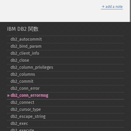
＋
add a note
IBM DB2 関数
db2_​autocommit
db2_​bind_​param
db2_​client_​info
db2_​close
db2_​column_​privileges
db2_​columns
db2_​commit
db2_​conn_​error
db2_​conn_​errormsg
db2_​connect
db2_​cursor_​type
db2_​escape_​string
db2_​exec
db2_​execute