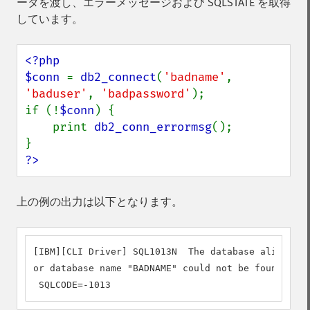
ータを渡し、エラーメッセージおよび SQLSTATE を取得
しています。
<?php

$conn 
= 
db2_connect
(
'badname'
, 
'baduser'
, 
'badpassword'
);

if (!
$conn
) {

    print 
db2_conn_errormsg
();

?>
上の例の出力は以下となります。
[IBM][CLI Driver] SQL1013N  The database alias nam
or database name "BADNAME" could not be found.  SQ
 SQLCODE=-1013