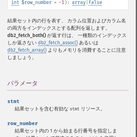
int
$row_number
= -1
):
array
|
false
結果セット内の行を表す、 カラム位置およびカラム名
の両方をインデックスとする配列を返します。
db2_fetch_both()
が返す行は、 一種類のインデックス
しか返さない
db2_fetch_assoc()
あるいは
db2_fetch_array()
よりもメモリを消費することに注意
しましょう。
パラメータ
¶
stmt
結果セットを含む有効な
リソース。
stmt
row_number
結果セット内の 1 から始まる行番号を指定しま