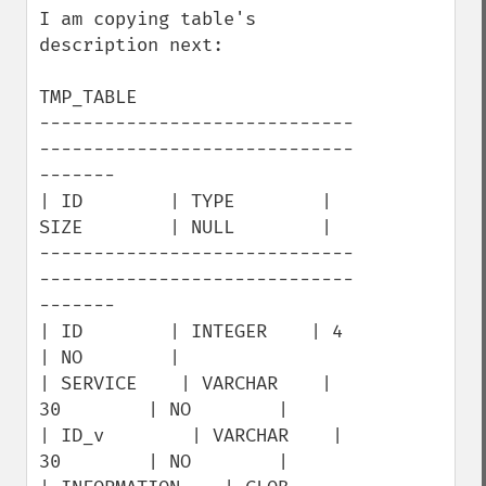
I am copying table's 
description next:

TMP_TABLE

-----------------------------
-----------------------------
-------

| ID        | TYPE        | 
SIZE        | NULL        |

-----------------------------
-----------------------------
-------

| ID        | INTEGER    | 4        
| NO        |

| SERVICE    | VARCHAR    | 
30        | NO        |

| ID_v        | VARCHAR    | 
30        | NO        |
