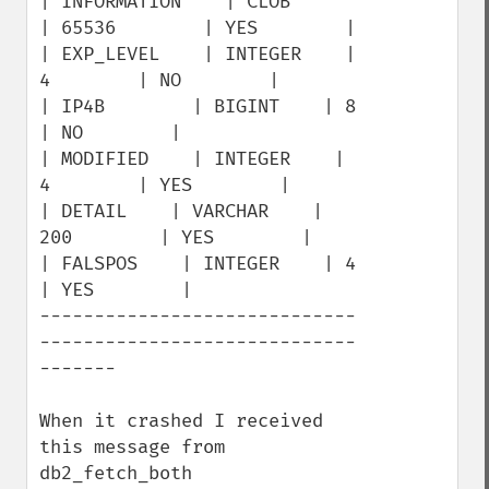
| INFORMATION    | CLOB        
| 65536        | YES        |

| EXP_LEVEL    | INTEGER    | 
4        | NO        |

| IP4B        | BIGINT    | 8        
| NO        |

| MODIFIED    | INTEGER    | 
4        | YES        |

| DETAIL    | VARCHAR    | 
200        | YES        |

| FALSPOS    | INTEGER    | 4        
| YES        |

-----------------------------
-----------------------------
-------

When it crashed I received 
this message from 
db2_fetch_both
