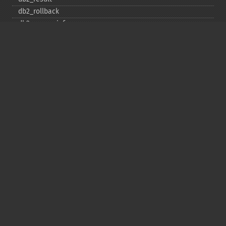
db2_​rollback
db2_​server_​info
db2_​set_​option
db2_​special_​columns
db2_​statistics
db2_​stmt_​error
db2_​stmt_​errormsg
db2_​table_​privileges
db2_​tables
Copyright © 2001-2026 The PHP Documentation
Group
My PHP.net
Contact
Other PHP.net sites