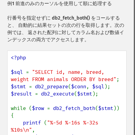
例1 前進のみのカーソルを使用して順に処理する
行番号を指定せずに
db2_fetch_both()
をコールする
と、 自動的に結果セットの次の行を取得します。次の
例では、 返された配列に対してカラム名および数値イ
ンデックスの両方でアクセスします。
<?php

$sql 
= 
"SELECT id, name, breed, 
weight FROM animals ORDER BY breed"
$stmt 
= 
db2_prepare
(
$conn
, 
$sql
$result 
= 
db2_execute
(
$stmt
);

while (
$row 
= 
db2_fetch_both
(
$stmt
)) 
{

printf 
(
"%-5d %-16s %-32s 
%10s\n"
,
