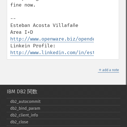
fine now.

-- 

Esteban Acosta Villafañe

http://www.openware.biz/opendev
Linkein Profile: 
http://www.linkedin.com/in/estebanav
＋
add a note
IBM DB2 関数
db2_​autocommit
db2_​bind_​param
db2_​client_​info
db2_​close