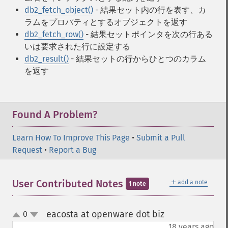
db2_fetch_object()
- 結果セット内の行を表す、カ
ラムをプロパティとするオブジェクトを返す
db2_fetch_row()
- 結果セットポインタを次の行ある
いは要求された行に設定する
db2_result()
- 結果セットの行からひとつのカラム
を返す
Found A Problem?
Learn How To Improve This Page
•
Submit a Pull
Request
•
Report a Bug
＋
User Contributed Notes
add a note
1 note
eacosta at openware dot biz
0
¶
up
down
18 years ago