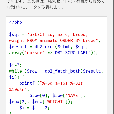
できます。 次の例は、結果セットの 2 行目から始めて
1 行おきにデータを取得します。
<?php

$sql 
= 
"SELECT id, name, breed, 
weight FROM animals ORDER BY breed"
$result 
= 
db2_exec
(
$stmt
, 
$sql
, 
array(
'cursor' 
=> 
DB2_SCROLLABLE
));

$i
=
2
;

while (
$row 
= 
db2_fetch_both
(
$result
, 
$i
)) {

printf 
(
"%-5d %-16s %-32s 
%10s\n"
,

$row
[
0
], 
$row
[
'NAME'
], 
$row
[
2
], 
$row
[
'WEIGHT'
]);

$i 
= 
$i 
+ 
2
;
