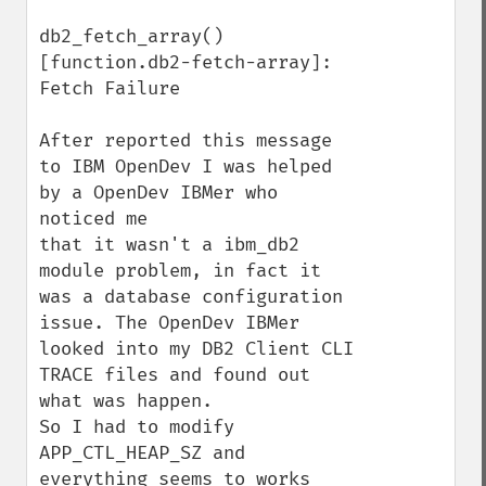
db2_fetch_array() 
[function.db2-fetch-array]: 
Fetch Failure

After reported this message 
to IBM OpenDev I was helped 
by a OpenDev IBMer who 
noticed me 

that it wasn't a ibm_db2 
module problem, in fact it 
was a database configuration 

issue. The OpenDev IBMer 
looked into my DB2 Client CLI 
TRACE files and found out 
what was happen.

So I had to modify 
APP_CTL_HEAP_SZ and 
everything seems to works 