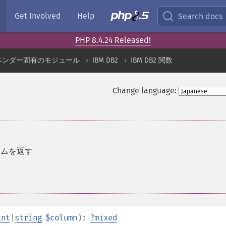
Get Involved
Help
Search docs
PHP 8.4.24 Released!
ベンダー固有のモジュール
IBM DB2
IBM DB2 関数
Change language:
ラムを返す
int
|
string
$column
):
?
mixed