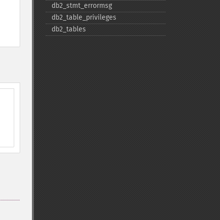
db2_​stmt_​errormsg
db2_​table_​privileges
db2_​tables