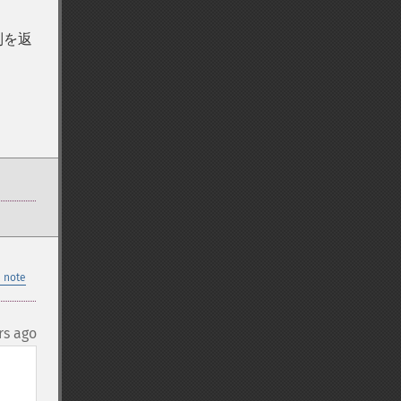
列を返
 note
rs ago