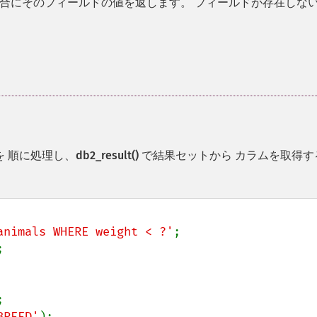
合にそのフィールドの値を返します。 フィールドが存在しな
 順に処理し、
db2_result()
で結果セットから カラムを取得す
animals WHERE weight < ?'


BREED'
);
