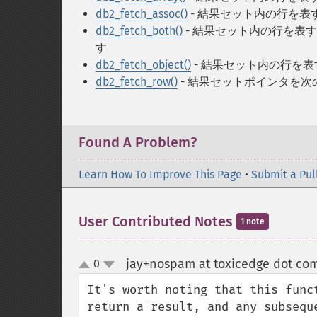
db2_fetch_assoc()
- 結果セット内の行を
db2_fetch_both()
- 結果セット内の行を表
す
db2_fetch_object()
- 結果セット内の行を
db2_fetch_row()
- 結果セットポインタを
Found A Problem?
Learn How To Improve This Page
•
Submit a Pul
User Contributed Notes
1 note
jay+nospam at toxicedge dot co
0
up
down
It's worth noting that this func
return a result, and any subsequ