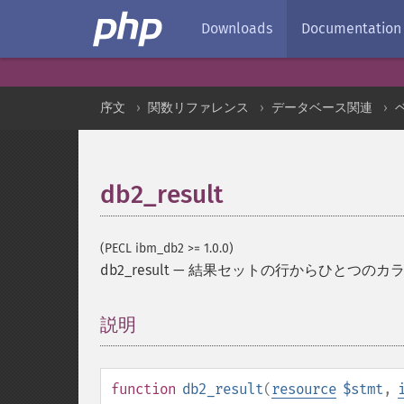
Downloads
Documentation
序文
関数リファレンス
データベース関連
db2_result
(PECL ibm_db2 >= 1.0.0)
db2_result
—
結果セットの行からひとつのカ
説明
¶
function
db2_result
(
resource
$stmt
,