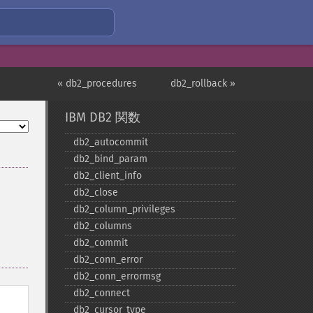
« db2_procedures
db2_rollback »
IBM DB2 関数
db2_​autocommit
db2_​bind_​param
db2_​client_​info
db2_​close
db2_​column_​privileges
db2_​columns
db2_​commit
db2_​conn_​error
db2_​conn_​errormsg
db2_​connect
db2_​cursor_​type