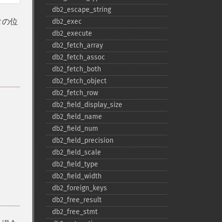
db2_​escape_​string
タの位
db2_​exec
db2_​execute
db2_​fetch_​array
db2_​fetch_​assoc
db2_​fetch_​both
db2_​fetch_​object
db2_​fetch_​row
db2_​field_​display_​size
db2_​field_​name
db2_​field_​num
db2_​field_​precision
db2_​field_​scale
db2_​field_​type
db2_​field_​width
db2_​foreign_​keys
db2_​free_​result
db2_​free_​stmt