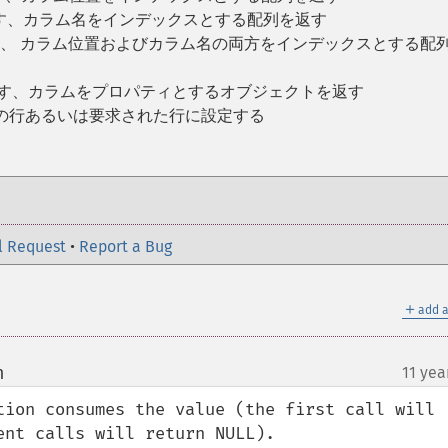
表す、カラム名をインデックスとする配列を返す
す、 カラム位置およびカラム名の両方をインデックスとする配
表す、カラムをプロパティとするオブジェクトを返す
次の行あるいは要求された行に設定する
l Request
•
Report a Bug
＋
add a
m
11 yea
¶
tion consumes the value (the first call will 
ent calls will return NULL).