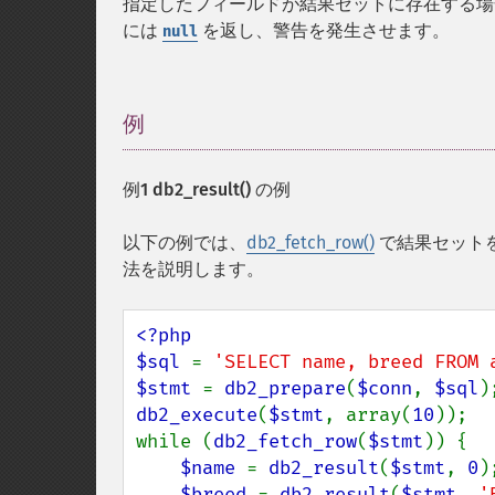
指定したフィールドが結果セットに存在する場
には
を返し、警告を発生させます。
null
例
¶
例1
db2_result()
の例
以下の例では、
db2_fetch_row()
で結果セットを
法を説明します。
<?php

$sql 
= 
'SELECT name, breed FROM 
$stmt 
= 
db2_prepare
(
$conn
, 
$sql
db2_execute
(
$stmt
, array(
10
));

while (
db2_fetch_row
(
$stmt
)) {

$name 
= 
db2_result
(
$stmt
, 
0
);
$breed 
= 
db2_result
(
$stmt
, 
'