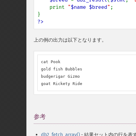
    print 
"
$name
$breed
"
;

?>
上の例の出力は以下となります。
cat Pook

gold fish Bubbles

budgerigar Gizmo

goat Rickety Ride
参考
¶
db2_fetch_array()
- 結果セット内の行を