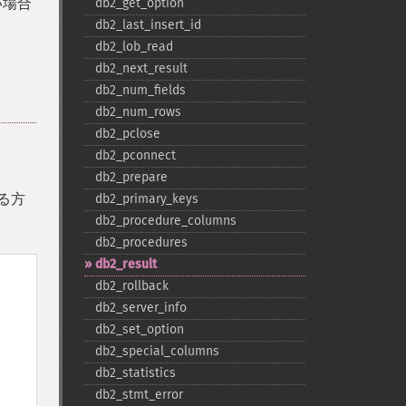
い場合
db2_​get_​option
db2_​last_​insert_​id
db2_​lob_​read
db2_​next_​result
db2_​num_​fields
db2_​num_​rows
db2_​pclose
db2_​pconnect
db2_​prepare
る方
db2_​primary_​keys
db2_​procedure_​columns
db2_​procedures
db2_​result
db2_​rollback
db2_​server_​info
db2_​set_​option
db2_​special_​columns
db2_​statistics
db2_​stmt_​error