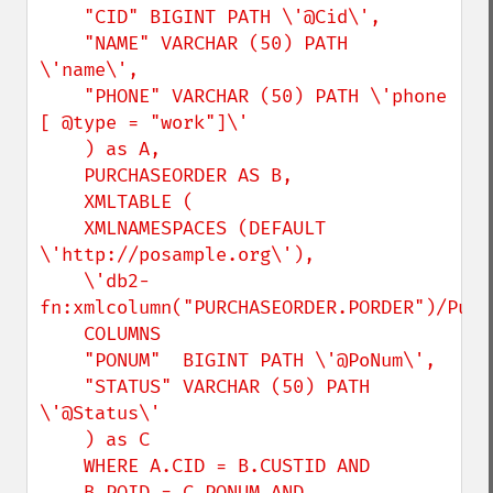
    "CID" BIGINT PATH \'@Cid\',

    "NAME" VARCHAR (50) PATH 
\'name\',

    "PHONE" VARCHAR (50) PATH \'phone 
[ @type = "work"]\'

    ) as A,

    PURCHASEORDER AS B,

    XMLTABLE (

    XMLNAMESPACES (DEFAULT 
\'http://posample.org\'),

    \'db2-
fn:xmlcolumn("PURCHASEORDER.PORDER")/Purc
    COLUMNS

    "PONUM"  BIGINT PATH \'@PoNum\',

    "STATUS" VARCHAR (50) PATH 
\'@Status\'

    ) as C

    WHERE A.CID = B.CUSTID AND

    B.POID = C.PONUM AND
