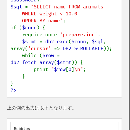
$sql 
= 
"SELECT name FROM animals

    WHERE weight < 10.0

    ORDER BY name"
;

if (
$conn
) {

    require_once 
'prepare.inc'
;

$stmt 
= 
db2_exec
(
$conn
, 
$sql
, 
array(
'cursor' 
=> 
DB2_SCROLLABLE
));

    while (
$row 
= 
db2_fetch_array
(
$stmt
)) {

        print 
"
$row
[
0
]
\n"
;

    }

?>
上の例の出力は以下となります。
Bubbles
