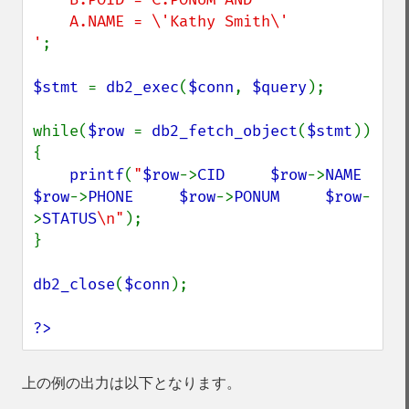
    A.NAME = \'Kathy Smith\'

'
;

$stmt 
= 
db2_exec
(
$conn
, 
$query
);

while(
$row 
= 
db2_fetch_object
(
$stmt
))
{

printf
(
"
$row
->
CID
$row
->
NAME
$row
->
PHONE
$row
->
PONUM
$row
-
>
STATUS
\n"
);

}

db2_close
(
$conn
);

?>
上の例の出力は以下となります。