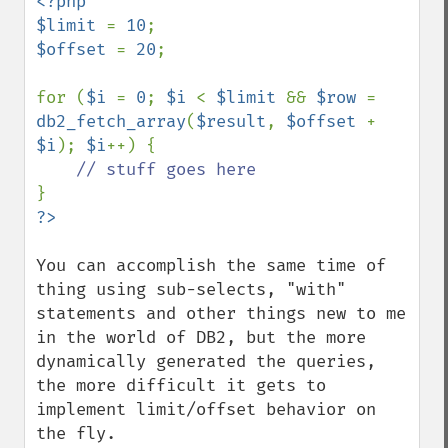
<?php

$limit 
= 
10
$offset 
= 
20
;

for (
$i 
= 
0
; 
$i 
< 
$limit 
&& 
$row 
= 
db2_fetch_array
(
$result
, 
$offset 
+ 
$i
); 
$i
++) {

You can accomplish the same time of 
thing using sub-selects, "with" 
statements and other things new to me 
in the world of DB2, but the more 
dynamically generated the queries, 
the more difficult it gets to 
implement limit/offset behavior on 
the fly.