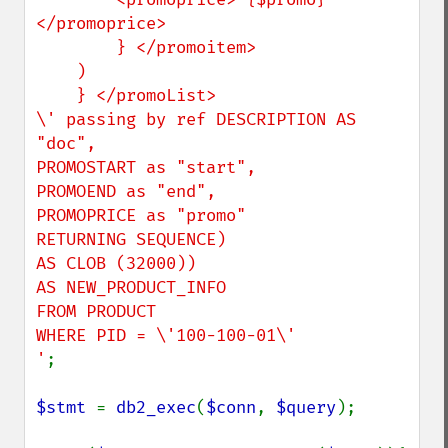
</promoprice>

        } </promoitem>

    )

    } </promoList>

\' passing by ref DESCRIPTION AS 
"doc",

PROMOSTART as "start",

PROMOEND as "end",

PROMOPRICE as "promo"

RETURNING SEQUENCE)

AS CLOB (32000))

AS NEW_PRODUCT_INFO

FROM PRODUCT

WHERE PID = \'100-100-01\'

'
;

$stmt 
= 
db2_exec
(
$conn
, 
$query
);
