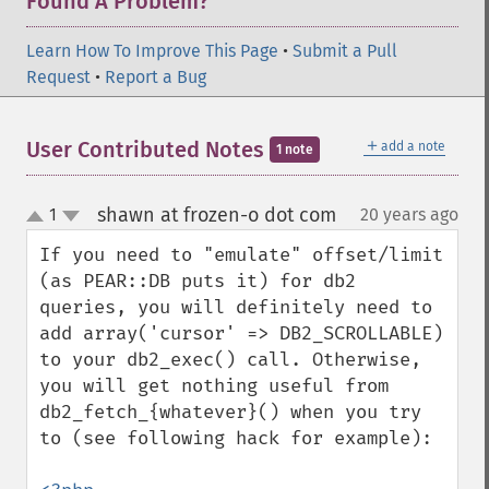
Found A Problem?
Learn How To Improve This Page
•
Submit a Pull
Request
•
Report a Bug
＋
User Contributed Notes
add a note
1 note
shawn at frozen-o dot com
1
20 years ago
¶
up
down
If you need to "emulate" offset/limit 
(as PEAR::DB puts it) for db2 
queries, you will definitely need to 
add array('cursor' => DB2_SCROLLABLE) 
to your db2_exec() call. Otherwise, 
you will get nothing useful from 
db2_fetch_{whatever}() when you try 
to (see following hack for example):
