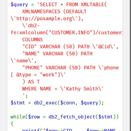
$query 
= 
'SELECT * FROM XMLTABLE(

    XMLNAMESPACES (DEFAULT 
\'http://posample.org\'),

    \'db2-
fn:xmlcolumn("CUSTOMER.INFO")/customerinfo
    COLUMNS

    "CID" VARCHAR (50) PATH \'@Cid\',

    "NAME" VARCHAR (50) PATH 
\'name\',

    "PHONE" VARCHAR (50) PATH \'phone 
[ @type = "work"]\'

    ) AS T

    WHERE NAME = \'Kathy Smith\'

    '
$stmt 
= 
db2_exec
(
$conn
, 
$query
);

while(
$row 
= 
db2_fetch_object
(
$stmt
))
{

printf
(
"
$row
->
CID
$row
->
NAME