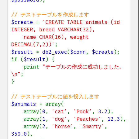
$create 
= 
'CREATE TABLE animals (id 
INTEGER, breed VARCHAR(32),

    name CHAR(16), weight 
DECIMAL(7,2))'
$result 
= 
db2_exec
(
$conn
, 
$create
);

if (
$result
) {

    print 
"テーブルの作成に成功しました。
\n"
;

}

$animals 
= array(

    array(
0
, 
'cat'
, 
'Pook'
, 
3.2
),

    array(
1
, 
'dog'
, 
'Peaches'
, 
12.3
),

    array(
2
, 
'horse'
, 
'Smarty'
, 
350.0
),
