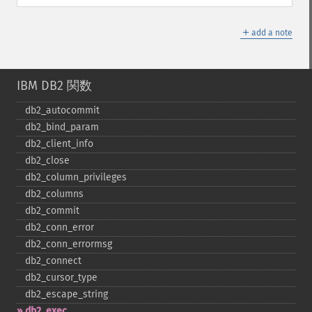
＋
add a note
IBM DB2 関数
db2_​autocommit
db2_​bind_​param
db2_​client_​info
db2_​close
db2_​column_​privileges
db2_​columns
db2_​commit
db2_​conn_​error
db2_​conn_​errormsg
db2_​connect
db2_​cursor_​type
db2_​escape_​string
db2_​exec