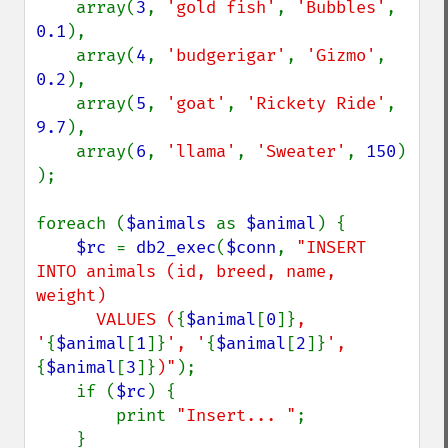
    array(
3
, 
'gold fish'
, 
'Bubbles'
, 
0.1
),

    array(
4
, 
'budgerigar'
, 
'Gizmo'
, 
0.2
),

    array(
5
, 
'goat'
, 
'Rickety Ride'
, 
9.7
),

    array(
6
, 
'llama'
, 
'Sweater'
, 
150
)

);

foreach (
$animals 
as 
$animal
) {

$rc 
= 
db2_exec
(
$conn
, 
"INSERT 
INTO animals (id, breed, name, 
weight)

      VALUES (
{
$animal
[
0
]}
, 
'
{
$animal
[
1
]}
', '
{
$animal
[
2
]}
', 
{
$animal
[
3
]}
)"
);

    if (
$rc
) {

        print 
"Insert... "
;

    }
