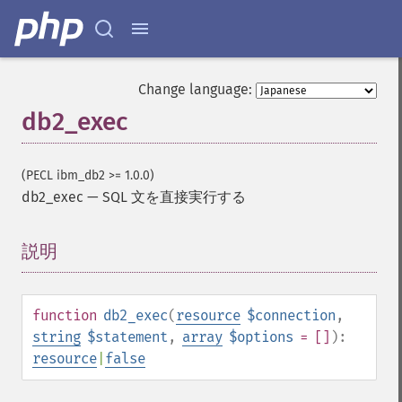
Change language:
db2_exec
(PECL ibm_db2 >= 1.0.0)
db2_exec
—
SQL 文を直接実行する
説明
¶
function
db2_exec
(
resource
$connection
,
string
$statement
,
array
$options
= []
):
resource
|
false