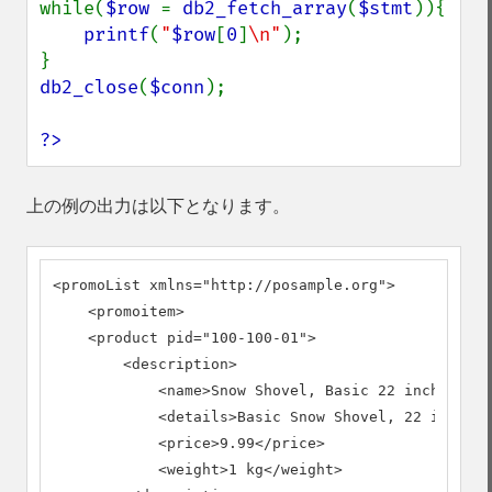
while(
$row 
= 
db2_fetch_array
(
$stmt
)){

printf
(
"
$row
[
0
]
\n"
);

db2_close
(
$conn
);

?>
上の例の出力は以下となります。
<promoList xmlns="http://posample.org">

    <promoitem>

    <product pid="100-100-01">

        <description>

            <name>Snow Shovel, Basic 22 inch</name
            <details>Basic Snow Shovel, 22 inches 
            <price>9.99</price>

            <weight>1 kg</weight>
