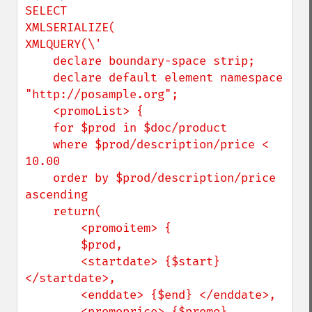
SELECT

XMLSERIALIZE(

XMLQUERY(\'

    declare boundary-space strip;

    declare default element namespace 
"http://posample.org";

    <promoList> {

    for $prod in $doc/product

    where $prod/description/price < 
10.00

    order by $prod/description/price 
ascending

    return(

        <promoitem> {

        $prod,

        <startdate> {$start} 
</startdate>,

        <enddate> {$end} </enddate>,

        <promoprice> {$promo} 