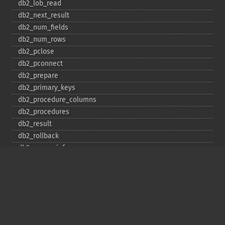
db2_​lob_​read
db2_​next_​result
db2_​num_​fields
db2_​num_​rows
db2_​pclose
db2_​pconnect
db2_​prepare
db2_​primary_​keys
db2_​procedure_​columns
db2_​procedures
db2_​result
db2_​rollback
db2_​server_​info
db2_​set_​option
db2_​special_​columns
db2_​statistics
db2_​stmt_​error
db2_​stmt_​errormsg
db2_​table_​privileges