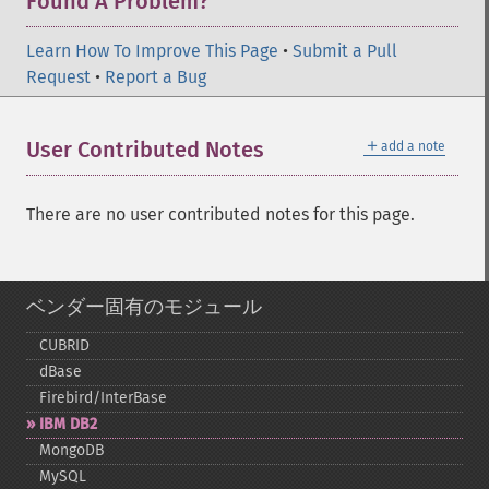
Found A Problem?
Learn How To Improve This Page
•
Submit a Pull
Request
•
Report a Bug
＋
User Contributed Notes
add a note
There are no user contributed notes for this page.
ベンダー固有のモジュール
CUBRID
dBase
Firebird/InterBase
IBM DB2
MongoDB
MySQL