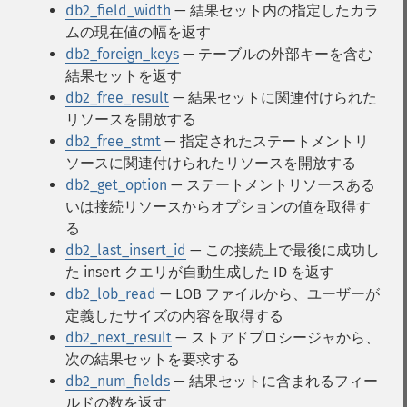
db2_field_width
— 結果セット内の指定したカラ
ムの現在値の幅を返す
db2_foreign_keys
— テーブルの外部キーを含む
結果セットを返す
db2_free_result
— 結果セットに関連付けられた
リソースを開放する
db2_free_stmt
— 指定されたステートメントリ
ソースに関連付けられたリソースを開放する
db2_get_option
— ステートメントリソースある
いは接続リソースからオプションの値を取得す
る
db2_last_insert_id
— この接続上で最後に成功し
た insert クエリが自動生成した ID を返す
db2_lob_read
— LOB ファイルから、ユーザーが
定義したサイズの内容を取得する
db2_next_result
— ストアドプロシージャから、
次の結果セットを要求する
db2_num_fields
— 結果セットに含まれるフィー
ルドの数を返す