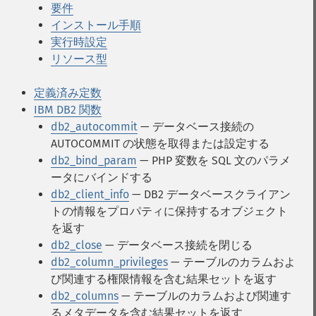
要件
インストール手順
実行時設定
リソース型
定義済み定数
IBM DB2 関数
db2_autocommit
— データベース接続の
AUTOCOMMIT の状態を取得または設定する
db2_bind_param
— PHP 変数を SQL 文のパラメ
ータにバインドする
db2_client_info
— DB2 データベースクライアン
トの情報をプロパティに保持するオブジェクト
を返す
db2_close
— データベース接続を閉じる
db2_column_privileges
— テーブルのカラムおよ
び関連する権限情報を含む結果セットを返す
db2_columns
— テーブルのカラムおよび関連す
るメタデータを含む結果セットを返す