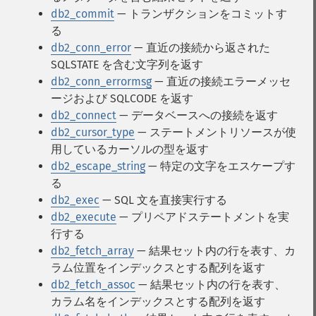
db2_commit
— トランザクションをコミットす
る
db2_conn_error
— 直近の接続から返された
SQLSTATE を含む文字列を返す
db2_conn_errormsg
— 直近の接続エラーメッセ
ージおよび SQLCODE を返す
db2_connect
— データベースへの接続を返す
db2_cursor_type
— ステートメントリソースが使
用しているカーソルの型を返す
db2_escape_string
— 特定の文字をエスケープす
る
db2_exec
— SQL 文を直接実行する
db2_execute
— プリペアドステートメントを実
行する
db2_fetch_array
— 結果セット内の行を表す、カ
ラム位置をインデックスとする配列を返す
db2_fetch_assoc
— 結果セット内の行を表す、
カラム名をインデックスとする配列を返す