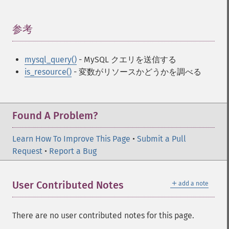
参考
¶
mysql_query()
- MySQL クエリを送信する
is_resource()
- 変数がリソースかどうかを調べる
Found A Problem?
Learn How To Improve This Page
•
Submit a Pull
Request
•
Report a Bug
＋
User Contributed Notes
add a note
There are no user contributed notes for this page.