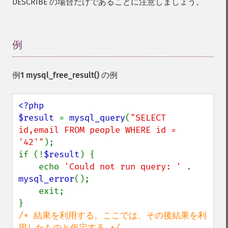
DESCRIBE の場合だけであることに注意しましょう。
例
¶
例1
mysql_free_result()
の例
<?php

$result 
= 
mysql_query
(
"SELECT 
id,email FROM people WHERE id = 
'42'"
);

if (!
$result
) {

    echo 
'Could not run query: ' 
. 
mysql_error
();

    exit;

/* 結果を利用する。ここでは、その後結果を利