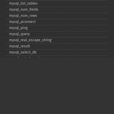
mysql_​list_​tables
mysql_​num_​fields
mysql_​num_​rows
mysql_​pconnect
mysql_​ping
mysql_​query
mysql_​real_​escape_​string
mysql_​result
mysql_​select_​db
mysql_​set_​charset
mysql_​stat
mysql_​tablename
mysql_​thread_​id
mysql_​unbuffered_​query
Copyright © 2001-2026 The PHP Documentation