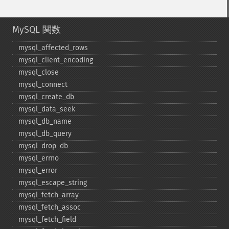
MySQL 関数
mysql_​affected_​rows
mysql_​client_​encoding
mysql_​close
mysql_​connect
mysql_​create_​db
mysql_​data_​seek
mysql_​db_​name
mysql_​db_​query
mysql_​drop_​db
mysql_​errno
mysql_​error
mysql_​escape_​string
mysql_​fetch_​array
mysql_​fetch_​assoc
mysql_​fetch_​field