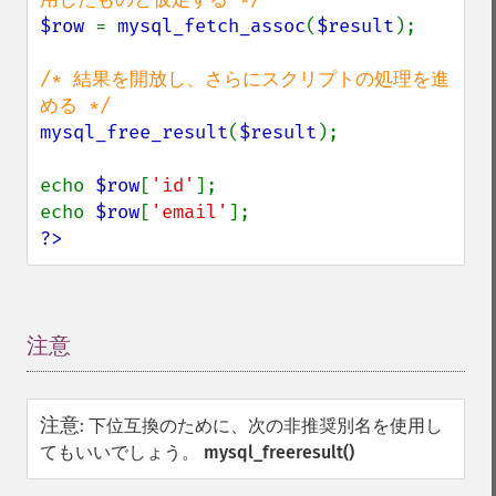
$row 
= 
mysql_fetch_assoc
(
$result
);

/* 結果を開放し、さらにスクリプトの処理を進
mysql_free_result
(
$result
);

echo 
$row
[
'id'
];

echo 
$row
[
'email'
?>
注意
¶
注意
:
下位互換のために、次の非推奨別名を使用し
てもいいでしょう。
mysql_freeresult()