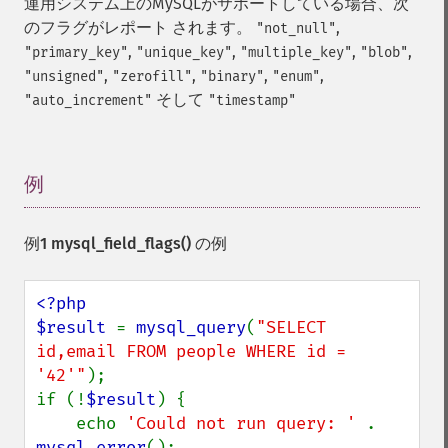
運用システム上のMySQLがサポートしている場合、次
のフラグがレポート されます。
,
"not_null"
,
,
,
,
"primary_key"
"unique_key"
"multiple_key"
"blob"
,
,
,
,
"unsigned"
"zerofill"
"binary"
"enum"
そして
"auto_increment"
"timestamp"
例
¶
例1
mysql_field_flags()
の例
<?php

$result 
= 
mysql_query
(
"SELECT 
id,email FROM people WHERE id = 
'42'"
);

if (!
$result
) {

    echo 
'Could not run query: ' 
. 
mysql_error
();
