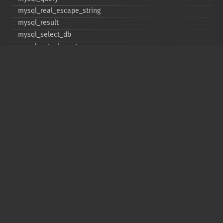
mysql_​real_​escape_​string
mysql_​result
mysql_​select_​db
mysql_​set_​charset
mysql_​stat
mysql_​tablename
mysql_​thread_​id
mysql_​unbuffered_​query
Copyright © 2001-2026 The PHP Documentation
Group
My PHP.net
Contact
Other PHP.net sites
Privacy policy