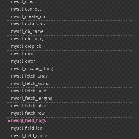
mysql_​close
mysql_​connect
mysql_​create_​db
mysql_​data_​seek
mysql_​db_​name
mysql_​db_​query
mysql_​drop_​db
mysql_​errno
mysql_​error
mysql_​escape_​string
mysql_​fetch_​array
mysql_​fetch_​assoc
mysql_​fetch_​field
mysql_​fetch_​lengths
mysql_​fetch_​object
mysql_​fetch_​row
mysql_​field_​flags
mysql_​field_​len
mysql_​field_​name