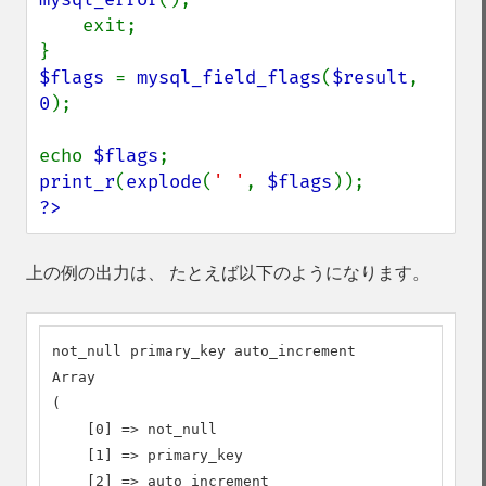
    exit;

$flags 
= 
mysql_field_flags
(
$result
, 
0
);

echo 
$flags
print_r
(
explode
(
' '
, 
$flags
?>
上の例の出力は、 たとえば以下のようになります。
not_null primary_key auto_increment

Array

(

    [0] => not_null

    [1] => primary_key

    [2] => auto_increment
