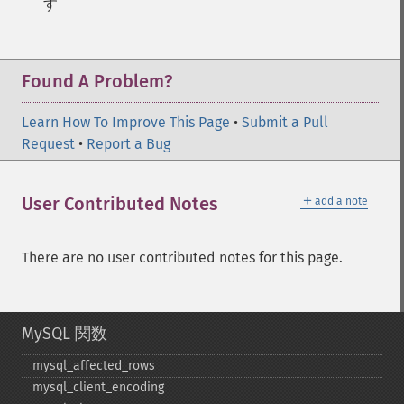
す
Found A Problem?
Learn How To Improve This Page
•
Submit a Pull
Request
•
Report a Bug
＋
User Contributed Notes
add a note
There are no user contributed notes for this page.
MySQL 関数
mysql_​affected_​rows
mysql_​client_​encoding