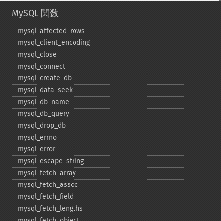
MySQL 関数
mysql_​affected_​rows
mysql_​client_​encoding
mysql_​close
mysql_​connect
mysql_​create_​db
mysql_​data_​seek
mysql_​db_​name
mysql_​db_​query
mysql_​drop_​db
mysql_​errno
mysql_​error
mysql_​escape_​string
mysql_​fetch_​array
mysql_​fetch_​assoc
mysql_​fetch_​field
mysql_​fetch_​lengths
mysql_​fetch_​object