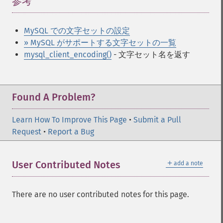
参考
¶
MySQL での文字セットの設定
» MySQL がサポートする文字セットの一覧
mysql_client_encoding()
- 文字セット名を返す
Found A Problem?
Learn How To Improve This Page
•
Submit a Pull
Request
•
Report a Bug
＋
User Contributed Notes
add a note
There are no user contributed notes for this page.