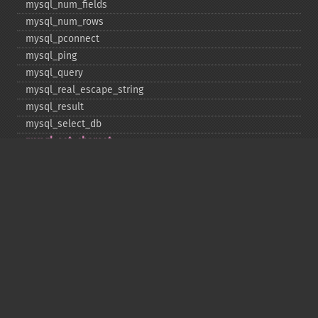
mysql_​num_​fields
mysql_​num_​rows
mysql_​pconnect
mysql_​ping
mysql_​query
mysql_​real_​escape_​string
mysql_​result
mysql_​select_​db
mysql_​set_​charset
mysql_​stat
mysql_​tablename
mysql_​thread_​id
mysql_​unbuffered_​query
Copyright © 2001-2026 The PHP Documentation