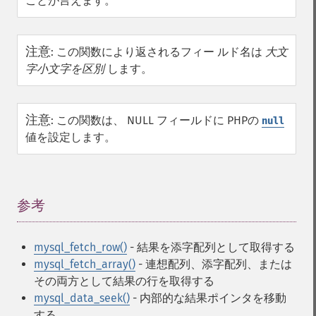
ことが言えます。
注意
:
この関数により返されるフィー ルド名は
大文
字小文字を区別
します。
注意
:
この関数は、 NULL フィールドに PHPの
null
値を設定します。
参考
¶
mysql_fetch_row()
- 結果を添字配列として取得する
mysql_fetch_array()
- 連想配列、添字配列、または
その両方として結果の行を取得する
mysql_data_seek()
- 内部的な結果ポインタを移動
する