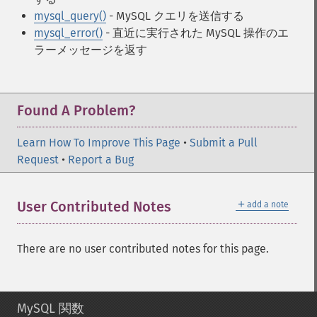
mysql_query()
- MySQL クエリを送信する
mysql_error()
- 直近に実行された MySQL 操作のエ
ラーメッセージを返す
Found A Problem?
Learn How To Improve This Page
•
Submit a Pull
Request
•
Report a Bug
＋
User Contributed Notes
add a note
There are no user contributed notes for this page.
MySQL 関数