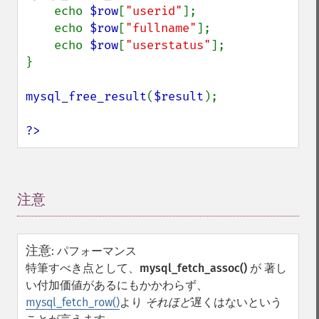
    echo 
$row
[
"userid"
];

    echo 
$row
[
"fullname"
];

    echo 
$row
[
"userstatus"
];

}

mysql_free_result
(
$result
);

?>
注意
¶
注意
:
パフォーマンス
特筆すべき点として、
mysql_fetch_assoc()
が 著し
い付加価値があるにもかかわらず、
mysql_fetch_row()
より
それほど
遅くはないという