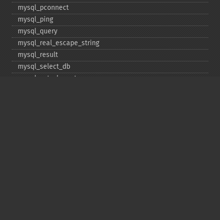
mysql_​pconnect
mysql_​ping
mysql_​query
mysql_​real_​escape_​string
mysql_​result
mysql_​select_​db
mysql_​set_​charset
mysql_​stat
mysql_​tablename
mysql_​thread_​id
mysql_​unbuffered_​query
Copyright © 2001-2026 The PHP Documentation
Group