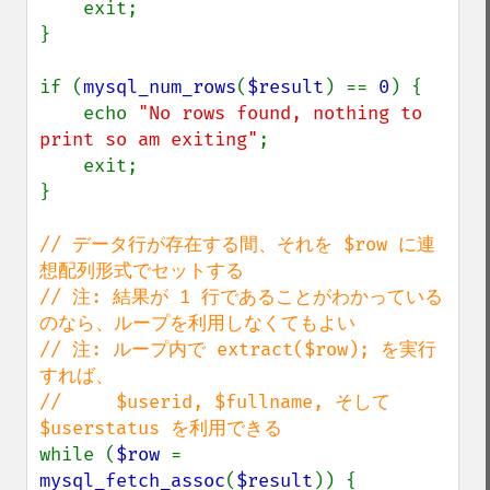
    exit;

}

if (
mysql_num_rows
(
$result
) == 
0
) {

    echo 
"No rows found, nothing to 
print so am exiting"
;

    exit;

}

// データ行が存在する間、それを $row に連
想配列形式でセットする

// 注: 結果が 1 行であることがわかっている
のなら、ループを利用しなくてもよい

// 注: ループ内で extract($row); を実行
すれば、

//     $userid, $fullname, そして 
while (
$row 
= 
mysql_fetch_assoc
(
$result
)) {
