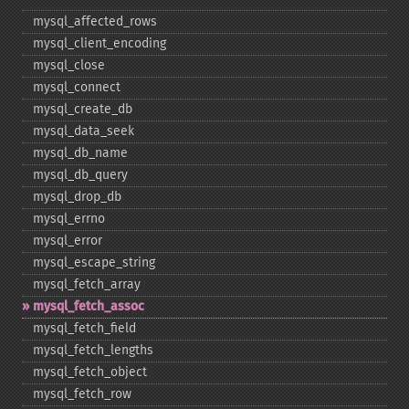
mysql_​affected_​rows
mysql_​client_​encoding
mysql_​close
mysql_​connect
mysql_​create_​db
mysql_​data_​seek
mysql_​db_​name
mysql_​db_​query
mysql_​drop_​db
mysql_​errno
mysql_​error
mysql_​escape_​string
mysql_​fetch_​array
mysql_​fetch_​assoc
mysql_​fetch_​field
mysql_​fetch_​lengths
mysql_​fetch_​object
mysql_​fetch_​row