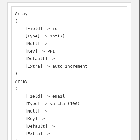
Array

(

    [Field] => id

    [Type] => int(7)

    [Null] =>

    [Key] => PRI

    [Default] =>

    [Extra] => auto_increment

)

Array

(

    [Field] => email

    [Type] => varchar(100)

    [Null] =>

    [Key] =>

    [Default] =>

    [Extra] =>
