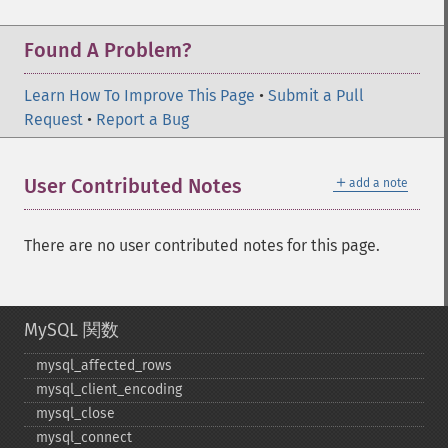
Found A Problem?
Learn How To Improve This Page
•
Submit a Pull
Request
•
Report a Bug
＋
User Contributed Notes
add a note
There are no user contributed notes for this page.
MySQL 関数
mysql_​affected_​rows
mysql_​client_​encoding
mysql_​close
mysql_​connect