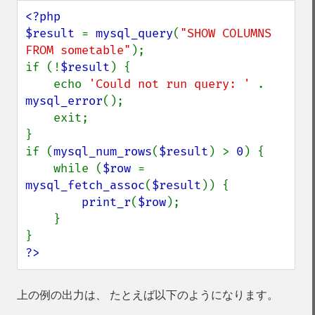
<?php

$result 
= 
mysql_query
(
"SHOW COLUMNS 
FROM sometable"
);

if (!
$result
) {

    echo 
'Could not run query: ' 
. 
mysql_error
();

    exit;

}

if (
mysql_num_rows
(
$result
) > 
0
) {

    while (
$row 
= 
mysql_fetch_assoc
(
$result
)) {

print_r
(
$row
);

    }

?>
上の例の出力は、 たとえば以下のようになります。