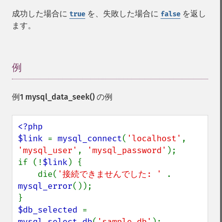
成功した場合に
を、失敗した場合に
を返し
true
false
ます。
例
¶
例1
mysql_data_seek()
の例
<?php

$link 
= 
mysql_connect
(
'localhost'
, 
'mysql_user'
, 
'mysql_password'
);

if (!
$link
) {

    die(
'接続できませんでした: ' 
. 
mysql_error
());

$db_selected 
= 
mysql_select_db
(
'sample_db'
);
