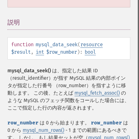
説明
¶
function
mysql_data_seek
(
resource
$result
,
int
$row_number
):
bool
mysql_data_seek()
は、指定した結果 ID
（result_identifier）が指す MySQL 結果の内部ポイン
タが指定した行番号 （row_number）を指すように移
動します。 この後、たとえば
mysql_fetch_assoc()
の
ような MySQL のフェッチ関数をコールした場合には、
ここで指定した行の内容が返されます。
row_number
は 0 から始まります。
row_number
は
0 から
mysql_num_rows()
- 1 までの範囲にあるべきで
す。 しかし、もし結果セットが空（
mysql_num_rows()