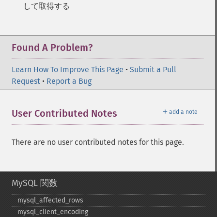
して取得する
Found A Problem?
Learn How To Improve This Page
•
Submit a Pull
Request
•
Report a Bug
＋
User Contributed Notes
add a note
There are no user contributed notes for this page.
MySQL 関数
mysql_​affected_​rows
mysql_​client_​encoding