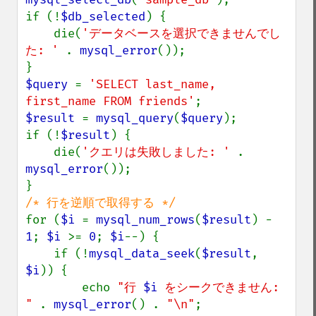
if (!
$db_selected
) {

    die(
'データベースを選択できませんでし
た: ' 
. 
mysql_error
());

$query 
= 
'SELECT last_name, 
first_name FROM friends'
$result 
= 
mysql_query
(
$query
);

if (!
$result
) {

    die(
'クエリは失敗しました: ' 
. 
mysql_error
());

for (
$i 
= 
mysql_num_rows
(
$result
) - 
1
; 
$i 
>= 
0
; 
$i
--) {

    if (!
mysql_data_seek
(
$result
, 
$i
)) {

        echo 
"行 
$i
 をシークできません: 
" 
. 
mysql_error
() . 
"\n"
;
