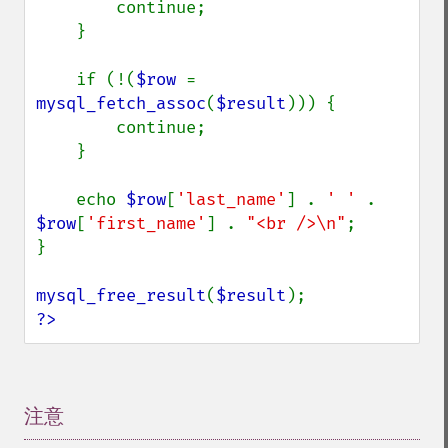
        continue;

    }

    if (!(
$row 
= 
mysql_fetch_assoc
(
$result
))) {

        continue;

    }

    echo 
$row
[
'last_name'
] . 
' ' 
. 
$row
[
'first_name'
] . 
"<br />\n"
;

}

mysql_free_result
(
$result
?>
注意
¶