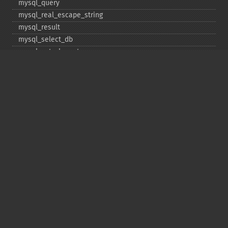
mysql_​query
mysql_​real_​escape_​string
mysql_​result
mysql_​select_​db
mysql_​set_​charset
mysql_​stat
mysql_​tablename
mysql_​thread_​id
mysql_​unbuffered_​query
Copyright © 2001-2026 The PHP Documentation
Group
My PHP.net
Contact
Other PHP.net sites