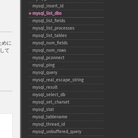
mysql_​insert_​id
mysql_​list_​dbs
mysql_​list_​fields
mysql_​list_​processes
mysql_​list_​tables
ために
mysql_​num_​fields
用して
mysql_​num_​rows
mysql_​pconnect
mysql_​ping
mysql_​query
mysql_​real_​escape_​string
mysql_​result
mysql_​select_​db
mysql_​set_​charset
mysql_​stat
mysql_​tablename
mysql_​thread_​id
mysql_​unbuffered_​query