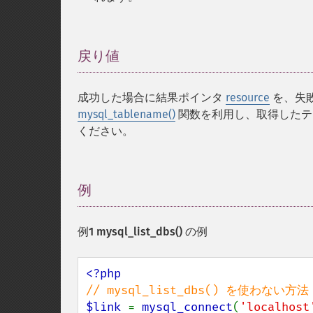
戻り値
¶
成功した場合に結果ポインタ
resource
を、失
mysql_tablename()
関数を利用し、取得したテ
ください。
例
¶
例1
mysql_list_dbs()
の例
$link 
= 
mysql_connect
(
'localhost