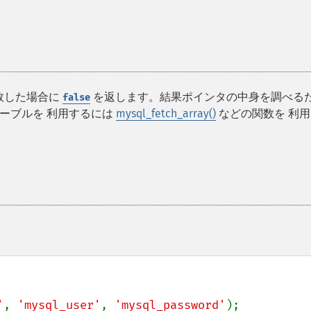
敗した場合に
を返します。結果ポインタの中身を調べる
false
ーブルを 利用するには
mysql_fetch_array()
などの関数を 利
'
, 
'mysql_user'
, 
'mysql_password'