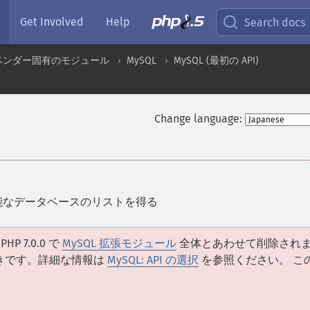
Get Involved
Help
Search docs
ベンダー固有のモジュール
MySQL
MySQL (最初の API)
Change language:
可能なデータベースのリストを得る
P 7.0.0 で
MySQL 拡張モジュール
全体とあわせて削除され
きです。詳細な情報は
MySQL: API の選択
を参照ください。 こ