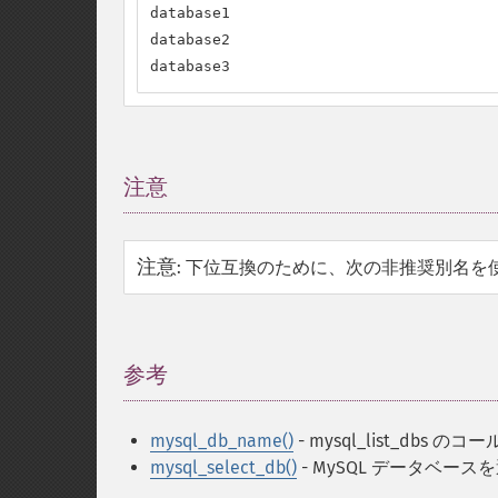
database1

database2

database3
注意
¶
注意
:
下位互換のために、次の非推奨別名を
参考
¶
mysql_db_name()
- mysql_list_db
mysql_select_db()
- MySQL データベース