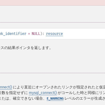
nk_identifier
= NULL
):
resource
ベースの結果ポインタを返します。
nnect()
により直近にオープンされたリンクが指定されたと仮
引数を指定せずに
mysql_connect()
がコールした時と同様にリ
または、確立できない場合、
レベルのエラーが生成
E_WARNING