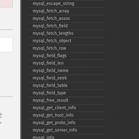
mysql_​escape_​string
mysql_​fetch_​array
mysql_​fetch_​assoc
mysql_​fetch_​field
mysql_​fetch_​lengths
mysql_​fetch_​object
mysql_​fetch_​row
mysql_​field_​flags
mysql_​field_​len
mysql_​field_​name
mysql_​field_​seek
mysql_​field_​table
mysql_​field_​type
mysql_​free_​result
mysql_​get_​client_​info
定
mysql_​get_​host_​info
ン
mysql_​get_​proto_​info
さ
mysql_​get_​server_​info
mysql_​info