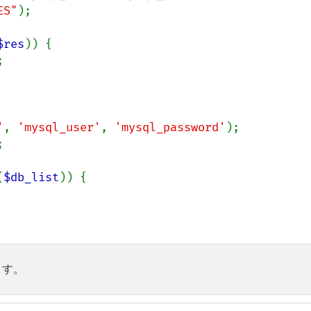
ES"
);

$res
)) {



'
, 
'mysql_user'
, 
'mysql_password'


(
$db_list
)) {

ます。