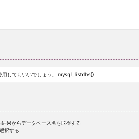
使用してもいいでしょう。
mysql_listdbs()
s のコール結果からデータベース名を取得する
を選択する