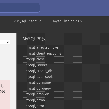
« mysql_insert_id
mysql_list_fields »
MySQL 関数
mysql_​affected_​rows
mysql_​client_​encoding
mysql_​close
mysql_​connect
mysql_​create_​db
mysql_​data_​seek
mysql_​db_​name
まし
mysql_​db_​query
の関
mysql_​drop_​db
mysql_​errno
mysql_​error