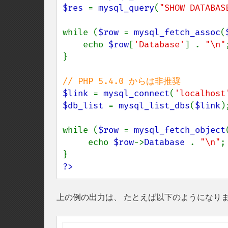
$res 
= 
mysql_query
(
"SHOW DATABAS
while (
$row 
= 
mysql_fetch_assoc
(
    echo 
$row
[
'Database'
] . 
"\n"
;
}

$link 
= 
mysql_connect
(
'localhost
$db_list 
= 
mysql_list_dbs
(
$link
);
while (
$row 
= 
mysql_fetch_object
     echo 
$row
->
Database 
. 
"\n"
;

?>
上の例の出力は、 たとえば以下のようになり