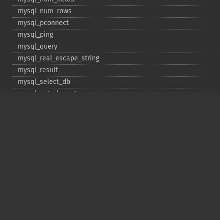
mysql_​num_​rows
mysql_​pconnect
mysql_​ping
mysql_​query
mysql_​real_​escape_​string
mysql_​result
mysql_​select_​db
mysql_​set_​charset
mysql_​stat
mysql_​tablename
mysql_​thread_​id
mysql_​unbuffered_​query
Copyright © 2001-2026 The PHP Documentation
Group