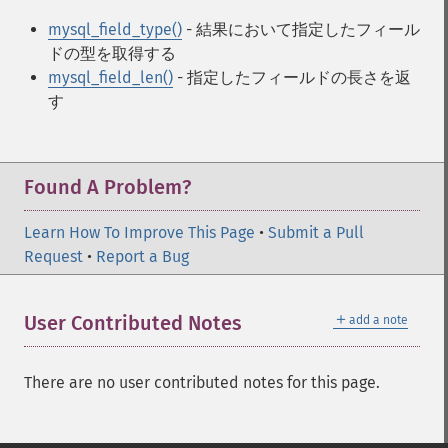
mysql_field_type()
- 結果において指定したフィール
ドの型を取得する
mysql_field_len()
- 指定したフィールドの長さを返
す
Found A Problem?
Learn How To Improve This Page
•
Submit a Pull
Request
•
Report a Bug
＋
User Contributed Notes
add a note
There are no user contributed notes for this page.