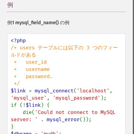
例
¶
例1
mysql_field_name()
の例
/* users テーブルには以下の 3 つのフィー
ルドがある

 *   user_id

 *   username

 *   password.

$link 
= 
mysql_connect
(
'localhost'
, 
'mysql_user'
, 
'mysql_password'
);

if (!
$link
) {

    die(
'Could not connect to MySQL 
server: ' 
. 
mysql_error
());

$dbname 
= 
'mydb'