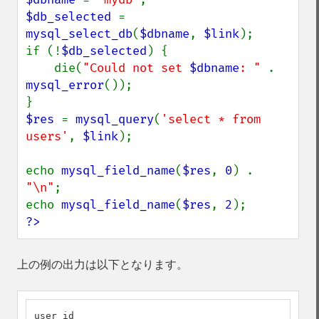
$db_selected 
= 
mysql_select_db
(
$dbname
, 
$link
);

if (!
$db_selected
) {

    die(
"Could not set 
$dbname
: " 
. 
mysql_error
());

$res 
= 
mysql_query
(
'select * from 
users'
, 
$link
);

echo 
mysql_field_name
(
$res
, 
0
) . 
"\n"
;

echo 
mysql_field_name
(
$res
, 
2
?>
上の例の出力は以下となります。
user_id
