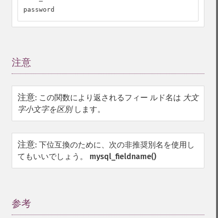
password
注意
¶
注意
:
この関数により返されるフィー ルド名は
大文
字小文字を区別
します。
注意
:
下位互換のために、次の非推奨別名を使用し
てもいいでしょう。
mysql_fieldname()
参考
¶