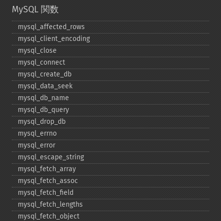
MySQL 関数
mysql_​affected_​rows
mysql_​client_​encoding
mysql_​close
mysql_​connect
mysql_​create_​db
mysql_​data_​seek
mysql_​db_​name
mysql_​db_​query
mysql_​drop_​db
mysql_​errno
mysql_​error
mysql_​escape_​string
mysql_​fetch_​array
mysql_​fetch_​assoc
mysql_​fetch_​field
mysql_​fetch_​lengths
mysql_​fetch_​object