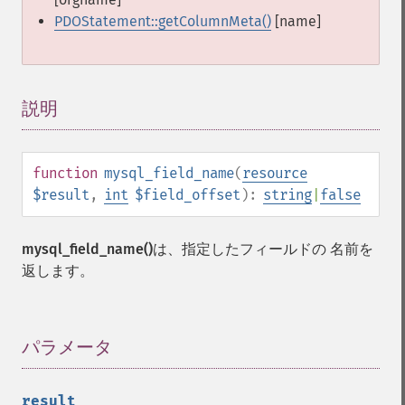
PDOStatement::getColumnMeta()
[name]
説明
¶
function
mysql_field_name
(
resource
$result
,
int
$field_offset
):
string
|
false
mysql_field_name()
は、指定したフィールドの 名前を
返します。
パラメータ
¶
result