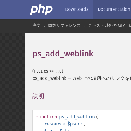
Downloads
Documentation
序文
関数リファレンス
テキスト以外の MIME 
ps_add_weblink
(PECL ps >= 1.1.0)
ps_add_weblink
—
Web 上の場所へのリンク
説明
¶
function
ps_add_weblink
(
resource
$psdoc
,
float
$llx
,