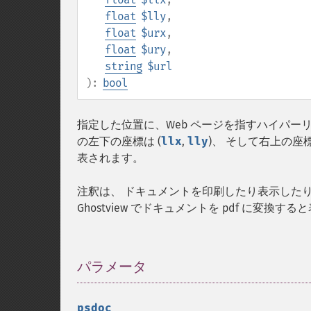
float
$lly
,
float
$urx
,
float
$ury
,
string
$url
):
bool
指定した位置に、Web ページを指すハイパー
の左下の座標は (
llx
,
lly
)、 そして右上の座標
表されます。
注釈は、 ドキュメントを印刷したり表示したりするとき
Ghostview でドキュメントを pdf に変換す
パラメータ
¶
psdoc