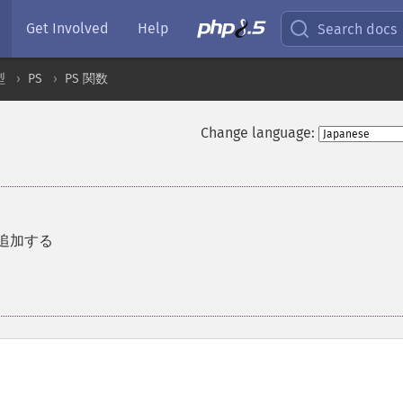
Get Involved
Help
Search docs
型
PS
PS 関数
Change language:
を追加する