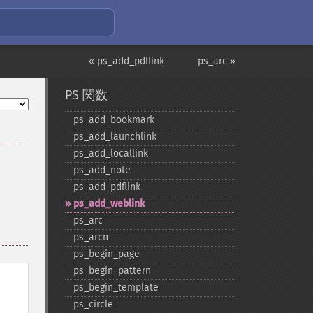
« ps_add_pdflink
ps_arc »
PS 関数
ps_​add_​bookmark
ps_​add_​launchlink
ps_​add_​locallink
ps_​add_​note
ps_​add_​pdflink
ps_​add_​weblink
ps_​arc
ps_​arcn
ps_​begin_​page
ps_​begin_​pattern
ps_​begin_​template
ps_​circle