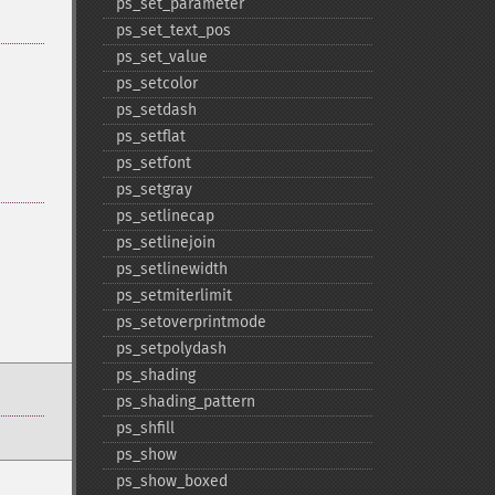
ps_​set_​parameter
ps_​set_​text_​pos
ps_​set_​value
ps_​setcolor
ps_​setdash
ps_​setflat
ps_​setfont
ps_​setgray
ps_​setlinecap
ps_​setlinejoin
ps_​setlinewidth
ps_​setmiterlimit
ps_​setoverprintmode
ps_​setpolydash
ps_​shading
ps_​shading_​pattern
ps_​shfill
ps_​show
ps_​show_​boxed