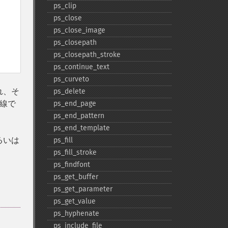
ps_​clip
ps_​close
ps_​close_​image
ps_​closepath
ps_​closepath_​stroke
ps_​continue_​text
ps_​curveto
れ、そ
ps_​delete
青線で
ps_​end_​page
ps_​end_​pattern
ps_​end_​template
るいは
ps_​fill
ps_​fill_​stroke
ps_​findfont
ps_​get_​buffer
ps_​get_​parameter
ps_​get_​value
ps_​hyphenate
ps_​include_​file