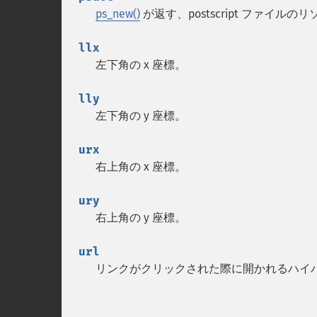
ps_new()
が返す、postscript ファイルのリ
llx
左下角の x 座標。
lly
左下角の y 座標。
urx
右上角の x 座標。
ury
右上角の y 座標。
url
リンクがクリックされた際に開かれるハイパー