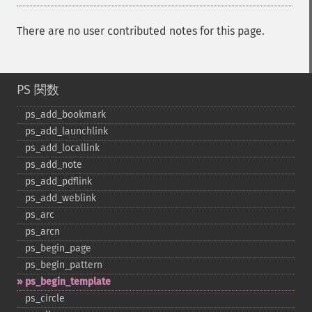
There are no user contributed notes for this page.
PS 関数
ps_​add_​bookmark
ps_​add_​launchlink
ps_​add_​locallink
ps_​add_​note
ps_​add_​pdflink
ps_​add_​weblink
ps_​arc
ps_​arcn
ps_​begin_​page
ps_​begin_​pattern
ps_​begin_​template
ps_​circle