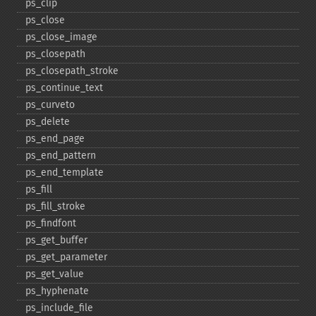
ps_​clip
ps_​close
ps_​close_​image
ps_​closepath
ps_​closepath_​stroke
ps_​continue_​text
ps_​curveto
ps_​delete
ps_​end_​page
ps_​end_​pattern
ps_​end_​template
ps_​fill
ps_​fill_​stroke
ps_​findfont
ps_​get_​buffer
ps_​get_​parameter
ps_​get_​value
ps_​hyphenate
ps_​include_​file