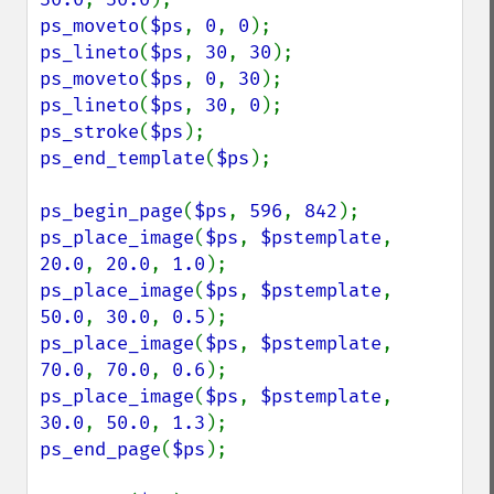
ps_moveto
(
$ps
, 
0
, 
0
ps_lineto
(
$ps
, 
30
, 
30
ps_moveto
(
$ps
, 
0
, 
30
ps_lineto
(
$ps
, 
30
, 
0
ps_stroke
(
$ps
ps_end_template
(
$ps
);

ps_begin_page
(
$ps
, 
596
, 
842
ps_place_image
(
$ps
, 
$pstemplate
, 
20.0
, 
20.0
, 
1.0
ps_place_image
(
$ps
, 
$pstemplate
, 
50.0
, 
30.0
, 
0.5
ps_place_image
(
$ps
, 
$pstemplate
, 
70.0
, 
70.0
, 
0.6
ps_place_image
(
$ps
, 
$pstemplate
, 
30.0
, 
50.0
, 
1.3
ps_end_page
(
$ps
);
