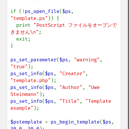
if (!
ps_open_file
(
$ps
, 
"template.ps"
)) {

  print 
"PostScript ファイルをオープンで
きません\n"
;

  exit;

}

ps_set_parameter
(
$ps
, 
"warning"
, 
"true"
ps_set_info
(
$ps
, 
"Creator"
, 
"template.php"
ps_set_info
(
$ps
, 
"Author"
, 
"Uwe 
Steinmann"
ps_set_info
(
$ps
, 
"Title"
, 
"Template 
example"
);

$pstemplate 
= 
ps_begin_template
(
$ps
, 
30.0
, 
30.0