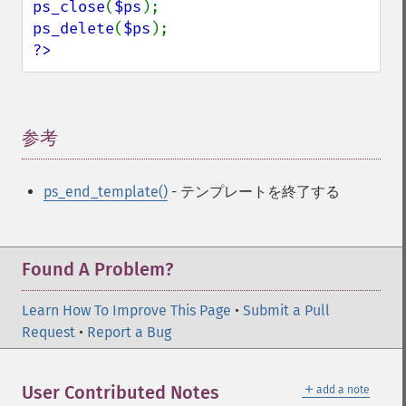
ps_close
(
$ps
ps_delete
(
$ps
?>
参考
¶
ps_end_template()
- テンプレートを終了する
Found A Problem?
Learn How To Improve This Page
•
Submit a Pull
Request
•
Report a Bug
＋
User Contributed Notes
add a note