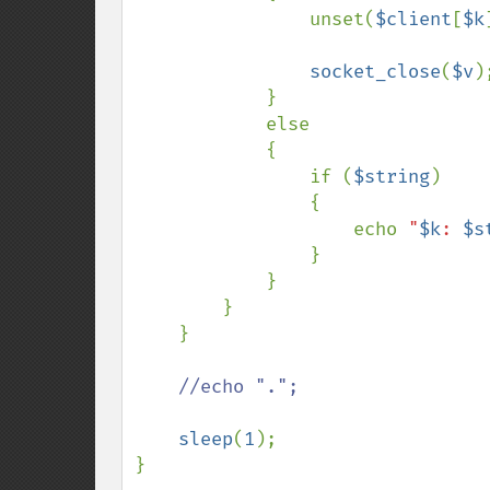
                unset(
$client
[
$k
socket_close
(
$v
);
            }

            else

            {

                if (
$string
)

                {

                    echo 
"
$k
: 
$s
                }

            }

        }

    }

//echo ".";

sleep
(
1
);

}
