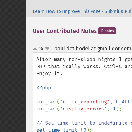
Learn How To Improve This Page
•
Submit a Pul
User Contributed Notes
19 notes
paul dot hodel at gmail dot com
15
up
down
After many non-sleep nights I go
PHP that really works. Ctrl+C an
Enjoy it.

<?php

ini_set
(
'error_reporting'
, 
E_ALL
ini_set
(
'display_errors'
, 
1
);

set_time_limit 
(
0
);
