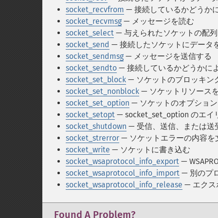
socket_recvfrom
— 接続しているかどうか
socket_recvmsg
— メッセージを読む
socket_select
— 与えられたソケットの配列に
socket_send
— 接続したソケットにデータ
socket_sendmsg
— メッセージを送信する
socket_sendto
— 接続しているかどうかに
socket_set_block
— ソケットのブロッキン
socket_set_nonblock
— ソケットリソース
socket_set_option
— ソケットのオプショ
socket_setopt
— socket_set_option の
socket_shutdown
— 受信、送信、または送
socket_strerror
— ソケットエラーの内容を
socket_write
— ソケットに書き込む
socket_wsaprotocol_info_export
— WSAP
socket_wsaprotocol_info_import
— 別のプ
socket_wsaprotocol_info_release
— エクスポ
Found A Problem?