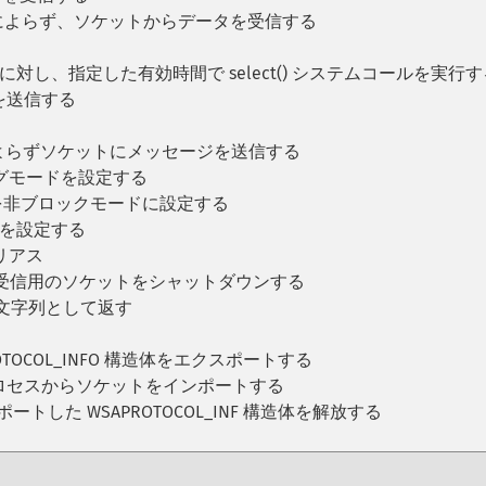
によらず、ソケットからデータを受信する
対し、指定した有効時間で select() システムコールを実行す
を送信する
よらずソケットにメッセージを送信する
グモードを設定する
を非ブロックモードに設定する
ンを設定する
エイリアス
受信用のソケットをシャットダウンする
文字列として返す
ROTOCOL_INFO 構造体をエクスポートする
ロセスからソケットをインポートする
ートした WSAPROTOCOL_INF 構造体を解放する