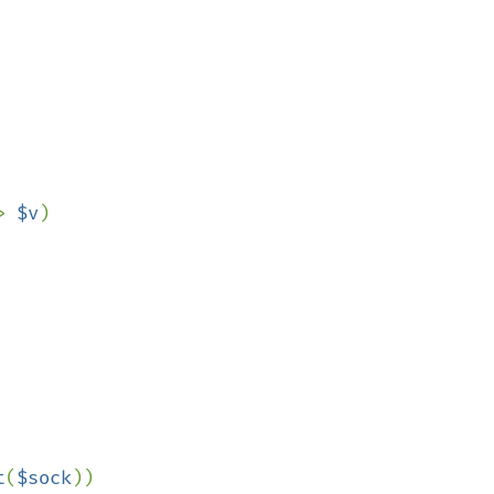
> 
$v
)

t
(
$sock
))
