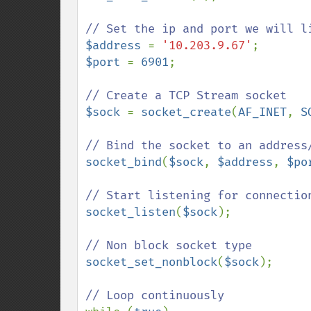
$address 
= 
'10.203.9.67'
$port 
= 
6901
;

$sock 
= 
socket_create
(
AF_INET
, 
S
socket_bind
(
$sock
, 
$address
, 
$po
socket_listen
(
$sock
);

socket_set_nonblock
(
$sock
);
