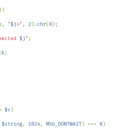
))

k
, 
"
$j
>"
, 
2
).
chr
(
0
);

nected 
$j
"
;

ck
;

> 
$v
)

 
$string
, 
1024
, 
MSG_DONTWAIT
) === 
0
)
