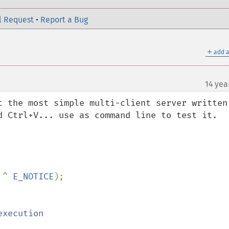
l Request
•
Report a Bug
＋
add a
14 yea
¶
t the most simple multi-client server written 
d Ctrl+V... use as command line to test it. 
 
^ 
E_NOTICE