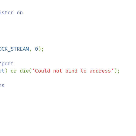
OCK_STREAM
, 
0
);

rt
) or die(
'Could not bind to address'
);
