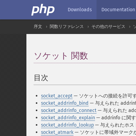
Downloads
Documentation
序文
関数リファレンス
その他のサービス
ソケット 関数
¶
目次
¶
socket_accept
— ソケットへの接続を許可
socket_addrinfo_bind
— 与えられた add
socket_addrinfo_connect
— 与えられた ad
socket_addrinfo_explain
— addrinfo 
socket_addrinfo_lookup
— 与えられたホスト
socket_atmark
— ソケットに帯域外マーク