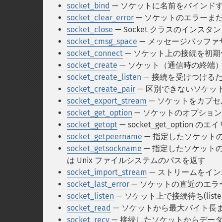
socket_bind
— ソケットに名前をバインド
socket_clear_error
— ソケットのエラーま
socket_close
— Socket クラスのインス
socket_cmsg_space
— メッセージバッファ
socket_connect
— ソケット上の接続を初期
socket_create
— ソケット（通信時の終端
socket_create_listen
— 接続を受けつける
socket_create_pair
— 区別できないソケッ
socket_export_stream
— ソケットをカプ
socket_get_option
— ソケットのオプショ
socket_getopt
— socket_get_option の
socket_getpeername
— 指定したソケット
socket_getsockname
— 指定したソケット
は Unix ファイルシステムのパスを返す
socket_import_stream
— ストリームをイ
socket_last_error
— ソケットの直近のエラ
socket_listen
— ソケット上で接続待ち(liste
socket_read
— ソケットから最大バイト長
socket_recv
— 接続したソケットからデー