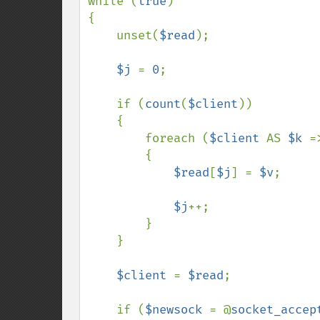
while (
true
)

{

    unset(
$read
);

$j 
= 
0
;

    if (
count
(
$client
))

    {

        foreach (
$client 
AS 
$k 
=
        {

$read
[
$j
] = 
$v
;

$j
++;

        }

    }

$client 
= 
$read
;

    if (
$newsock 
= @
socket_accep