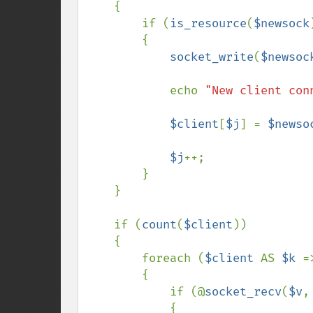
    {

        if (
is_resource
(
$newsock
        {

socket_write
(
$newsoc
            echo 
"New client con
$client
[
$j
] = 
$newso
$j
++;

        }

    }

    if (
count
(
$client
))

    {

        foreach (
$client 
AS 
$k 
=
        {

            if (@
socket_recv
(
$v
,
            {
