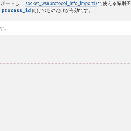
スポートし、
socket_wsaprotocol_info_import()
で使える識別子
た
process_id
向けのものだけが有効です。
です。