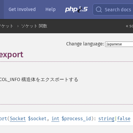
Get Involved
Help
Search docs
ソケット
ソケット 関数
« s
Change language:
export
TOCOL_INFO 構造体をエクスポートする
ort
(
Socket
$socket
,
int
$process_id
):
string
|
false