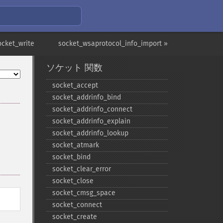
ocket_write
socket_wsaprotocol_info_import »
ソケット 関数
socket_​accept
socket_​addrinfo_​bind
socket_​addrinfo_​connect
socket_​addrinfo_​explain
socket_​addrinfo_​lookup
socket_​atmark
socket_​bind
socket_​clear_​error
socket_​close
socket_​cmsg_​space
socket_​connect
socket_​create